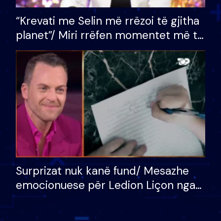
“Krevati me Selin më rrëzoi të gjitha
planet”/ Miri rrëfen momentet më të
bukura në shtëpinë e BB VIP: Do më
mungojë zilja e mëngjesit kur…
Surprizat nuk kanë fund/ Mesazhe
emocionuese për Ledion Liçon nga
nëna dhe fëmijët e tij, moderatori
nuk i mban dot lotët: Nuk meritoj…