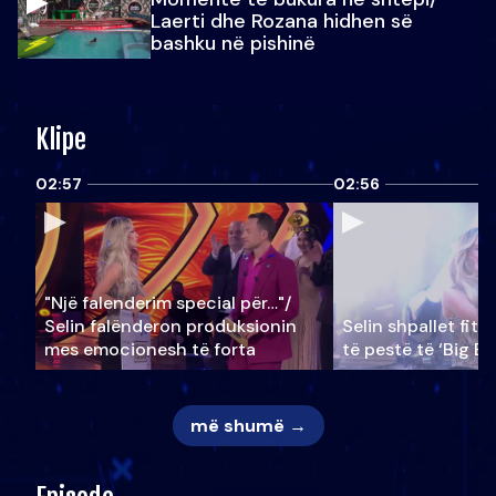
Laerti dhe Rozana hidhen së
bashku në pishinë
Klipe
02:57
02:56
"Një falenderim special për…"/
Selin falënderon produksionin
Selin shpallet fitu
mes emocionesh të forta
të pestë të ‘Big Br
më shumë →