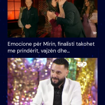
Emocione për Mirin, finalisti takohet
me prindërit, vajzën dhe
bashkëshorten: S’kemi ndonjë letër
divorci apo jo?