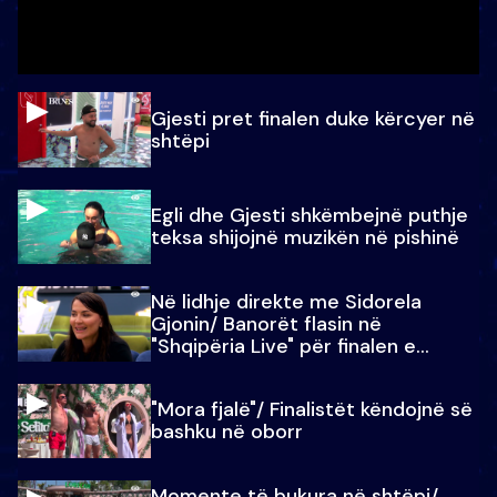
Gjesti pret finalen duke kërcyer në
shtëpi
Egli dhe Gjesti shkëmbejnë puthje
teksa shijojnë muzikën në pishinë
Në lidhje direkte me Sidorela
Gjonin/ Banorët flasin në
"Shqipëria Live" për finalen e
madhe
"Mora fjalë"/ Finalistët këndojnë së
bashku në oborr
Momente të bukura në shtëpi/