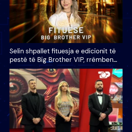
Selin shpallet fituesja e edicionit të
pestë të Big Brother VIP, rrëmben
çmimin e madh prej 100 mijë eurosh