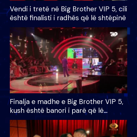
Vendi i tretë në Big Brother VIP 5, cili
është finalisti i radhës që lë shtëpinë
Finalja e madhe e Big Brother VIP 5,
kush është banori i parë që lë
shtëpinë dhe humb mundësinë për
të fituar çmimin e madh