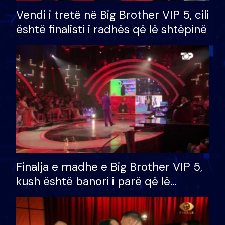
Vendi i tretë në Big Brother VIP 5, cili
është finalisti i radhës që lë shtëpinë
Finalja e madhe e Big Brother VIP 5,
kush është banori i parë që lë
shtëpinë dhe humb mundësinë për
të fituar çmimin e madh