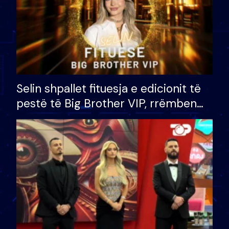
Selin shpallet fituesja e edicionit të
pestë të Big Brother VIP, rrëmben
çmimin e madh prej 100 mijë eurosh