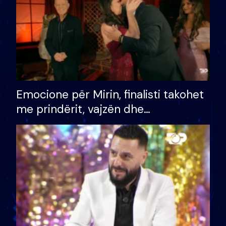
Emocione për Mirin, finalisti takohet
me prindërit, vajzën dhe
bashkëshorten: S’kemi ndonjë letër
divorci apo jo?