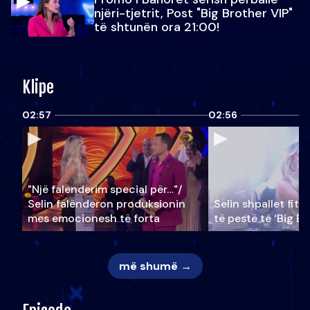
njëri-tjetrit, Post "Big Brother VIP"
të shtunën ora 21:00!
Klipe
02:57
02:56
"Një falenderim special për…"/
Selin falënderon produksionin
Selin shpallet fitu
mes emocionesh të forta
të pestë të ‘Big Br
më shumë →