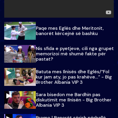
Paqe mes Eglës dhe Meritonit,
banorët kërcejnë së bashku
Nis sfida e pyetjeve, cili nga grupet
memorizoi më shumë fakte për
pastat?
Batuta mes Ilnisës dhe Eglës/“Fol
kur jam aty, jo pas krahëve…” - Big
Brother Albania VIP 3
Sara bisedon me Bardhin pas
diskutimit me Ilnisën - Big Brother
Albania VIP 3
Promo l Banorët sërish përballë