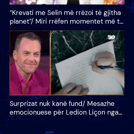
“Krevati me Selin më rrëzoi të gjitha
planet”/ Miri rrëfen momentet më të
bukura në shtëpinë e BB VIP: Do më
mungojë zilja e mëngjesit kur…
Surprizat nuk kanë fund/ Mesazhe
emocionuese për Ledion Liçon nga
nëna dhe fëmijët e tij, moderatori
nuk i mban dot lotët: Nuk meritoj…