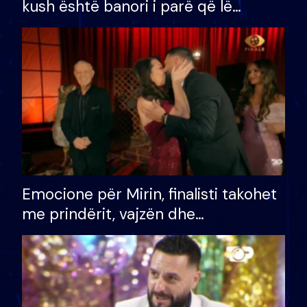
kush është banori i parë që lë
shtëpinë dhe humb mundësinë për
të fituar çmimin e madh
Emocione për Mirin, finalisti takohet
me prindërit, vajzën dhe
bashkëshorten: S’kemi ndonjë letër
divorci apo jo?