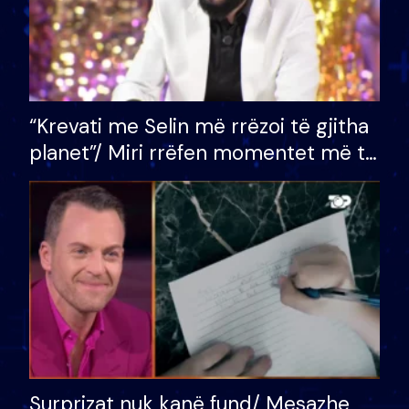
“Krevati me Selin më rrëzoi të gjitha
planet”/ Miri rrëfen momentet më të
bukura në shtëpinë e BB VIP: Do më
mungojë zilja e mëngjesit kur…
Surprizat nuk kanë fund/ Mesazhe