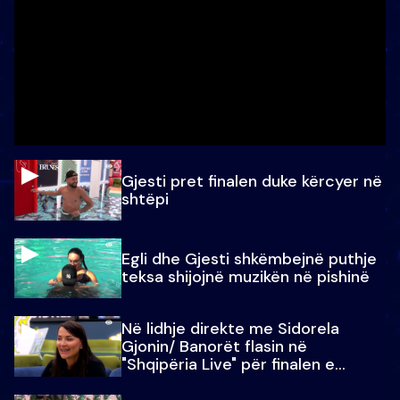
Gjesti pret finalen duke kërcyer në
shtëpi
Egli dhe Gjesti shkëmbejnë puthje
teksa shijojnë muzikën në pishinë
Në lidhje direkte me Sidorela
Gjonin/ Banorët flasin në
"Shqipëria Live" për finalen e
madhe