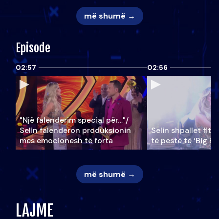
më shumë →
Episode
02:57
02:56
"Një falenderim special për…"/
Selin falënderon produksionin
Selin shpallet fitu
mes emocionesh të forta
të pestë të ‘Big Br
më shumë →
LAJME