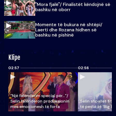
"Mora fjalë"/ Finalistët këndojnë së
bashku në oborr
Momente të bukura në shtëpi/
Laerti dhe Rozana hidhen së
bashku në pishinë
Klipe
02:57
02:56
"Një falenderim special për…"/
Selin falënderon produksionin
Selin shpallet fitu
mes emocionesh të forta
të pestë të ‘Big Br