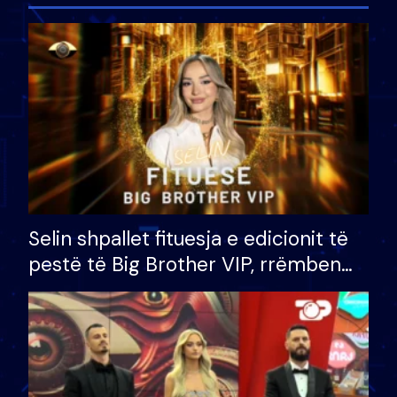
Selin shpallet fituesja e edicionit të
pestë të Big Brother VIP, rrëmben
çmimin e madh prej 100 mijë eurosh