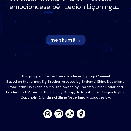
emocionuese për Ledion Liçon nga
nëna dhe fëmijët e tij, moderatori
nuk i mban dot lotët: Nuk meritoj…
më shumë →
This programme has been produced by:
Top Channel
Based on the format Big Brother, created by Endemol Shine Nederland
Producties B.V./John de Mol and owned by Endemol Shine Nederland
Producties BV., part of the Banijay Group, distributed by Banijay Rights.
Copyright © Endamol Shine Nederland Producties B.V.