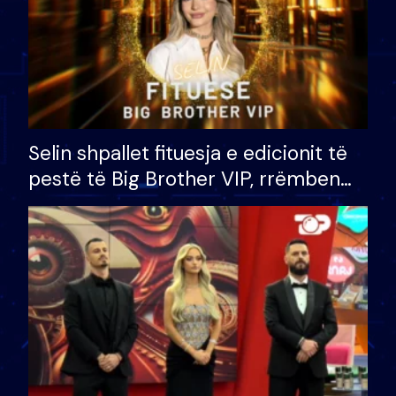
Selin shpallet fituesja e edicionit të
pestë të Big Brother VIP, rrëmben
çmimin e madh prej 100 mijë eurosh