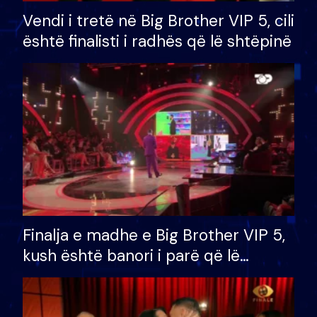
Vendi i tretë në Big Brother VIP 5, cili
është finalisti i radhës që lë shtëpinë
Finalja e madhe e Big Brother VIP 5,
kush është banori i parë që lë
shtëpinë dhe humb mundësinë për
të fituar çmimin e madh