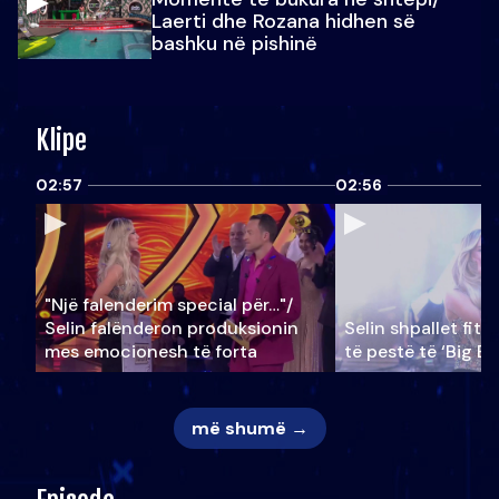
Laerti dhe Rozana hidhen së
bashku në pishinë
Klipe
02:57
02:56
"Një falenderim special për…"/
Selin falënderon produksionin
Selin shpallet fitu
mes emocionesh të forta
të pestë të ‘Big Br
më shumë →