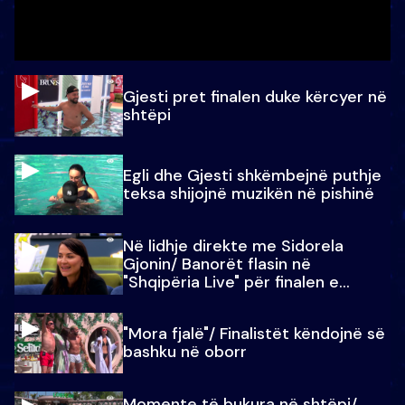
Gjesti pret finalen duke kërcyer në
shtëpi
Egli dhe Gjesti shkëmbejnë puthje
teksa shijojnë muzikën në pishinë
Në lidhje direkte me Sidorela
Gjonin/ Banorët flasin në
"Shqipëria Live" për finalen e
madhe
"Mora fjalë"/ Finalistët këndojnë së
bashku në oborr
Momente të bukura në shtëpi/