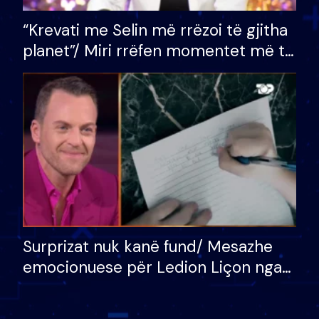
“Krevati me Selin më rrëzoi të gjitha
planet”/ Miri rrëfen momentet më të
bukura në shtëpinë e BB VIP: Do më
mungojë zilja e mëngjesit kur…
Surprizat nuk kanë fund/ Mesazhe
emocionuese për Ledion Liçon nga
nëna dhe fëmijët e tij, moderatori
nuk i mban dot lotët: Nuk meritoj…