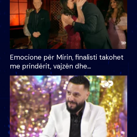
Emocione për Mirin, finalisti takohet
me prindërit, vajzën dhe
bashkëshorten: S’kemi ndonjë letër
divorci apo jo?