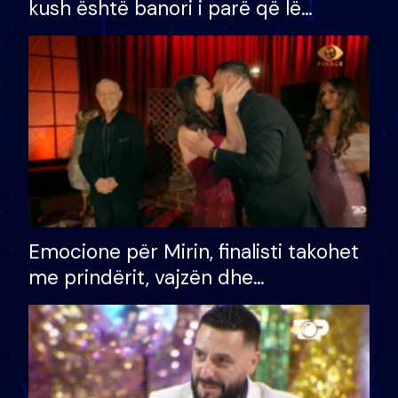
kush është banori i parë që lë
shtëpinë dhe humb mundësinë për
të fituar çmimin e madh
Emocione për Mirin, finalisti takohet
me prindërit, vajzën dhe
bashkëshorten: S’kemi ndonjë letër
divorci apo jo?