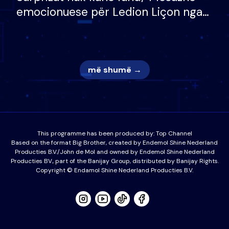
emocionuese për Ledion Liçon nga
nëna dhe fëmijët e tij, moderatori
nuk i mban dot lotët: Nuk meritoj…
më shumë →
This programme has been produced by:
Top Channel
Based on the format Big Brother, created by Endemol Shine Nederland
Producties B.V./John de Mol and owned by Endemol Shine Nederland
Producties BV., part of the Banijay Group, distributed by Banijay Rights.
Copyright © Endamol Shine Nederland Producties B.V.