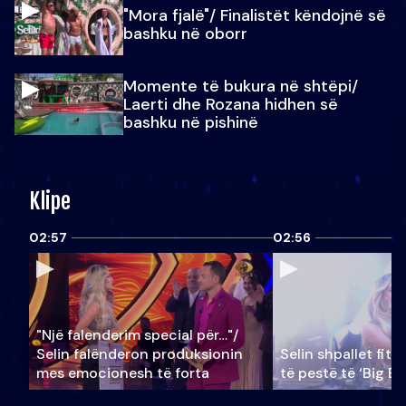
"Mora fjalë"/ Finalistët këndojnë së
bashku në oborr
Momente të bukura në shtëpi/
Laerti dhe Rozana hidhen së
bashku në pishinë
Klipe
02:57
02:56
"Një falenderim special për…"/
Selin falënderon produksionin
Selin shpallet fitu
mes emocionesh të forta
të pestë të ‘Big Br