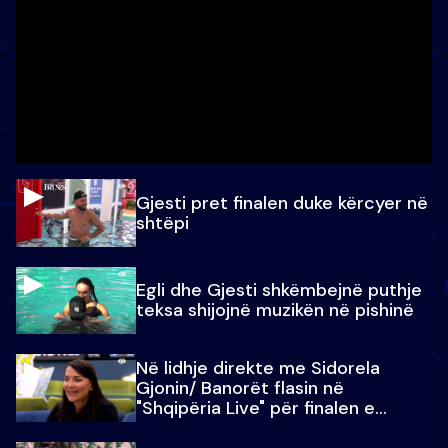
Gjesti pret finalen duke kërcyer në
shtëpi
Egli dhe Gjesti shkëmbejnë puthje
teksa shijojnë muzikën në pishinë
Në lidhje direkte me Sidorela
Gjonin/ Banorët flasin në
"Shqipëria Live" për finalen e
madhe