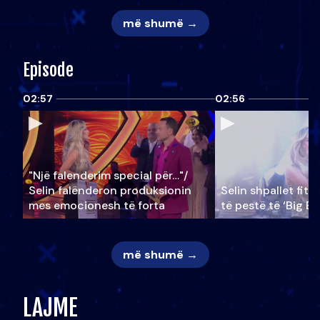
më shumë →
Episode
02:57
02:56
"Një falenderim special për…"/
Selin falënderon produksionin
Selin shpallet fitu
mes emocionesh të forta
të pestë të ‘Big Br
më shumë →
LAJME