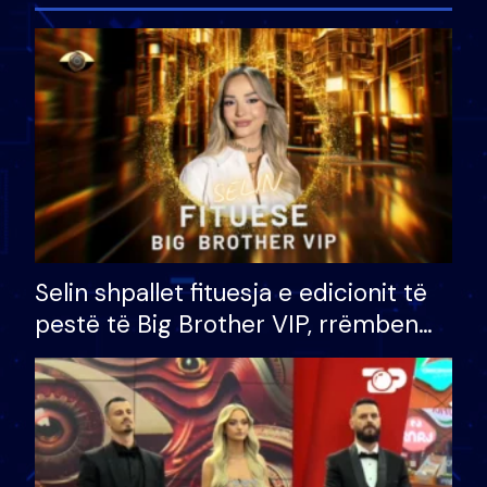
Selin shpallet fituesja e edicionit të
pestë të Big Brother VIP, rrëmben
çmimin e madh prej 100 mijë eurosh