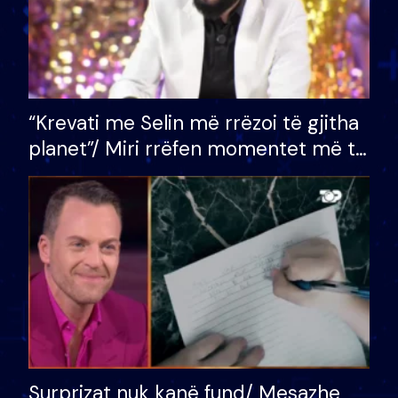
“Krevati me Selin më rrëzoi të gjitha
planet”/ Miri rrëfen momentet më të
bukura në shtëpinë e BB VIP: Do më
mungojë zilja e mëngjesit kur…
Surprizat nuk kanë fund/ Mesazhe