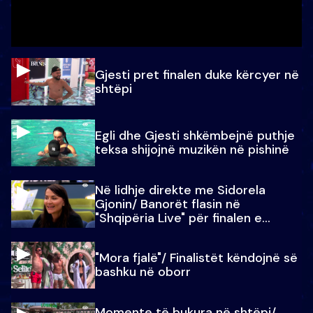
Gjesti pret finalen duke kërcyer në
shtëpi
Egli dhe Gjesti shkëmbejnë puthje
teksa shijojnë muzikën në pishinë
Në lidhje direkte me Sidorela
Gjonin/ Banorët flasin në
"Shqipëria Live" për finalen e
madhe
"Mora fjalë"/ Finalistët këndojnë së
bashku në oborr
Momente të bukura në shtëpi/