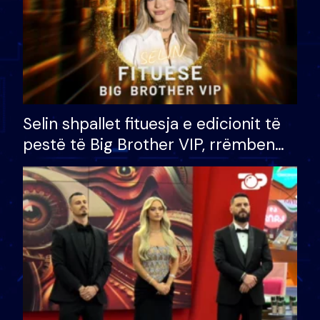
Selin shpallet fituesja e edicionit të
pestë të Big Brother VIP, rrëmben
çmimin e madh prej 100 mijë eurosh