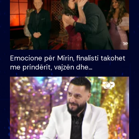
Emocione për Mirin, finalisti takohet
me prindërit, vajzën dhe
bashkëshorten: S’kemi ndonjë letër
divorci apo jo?