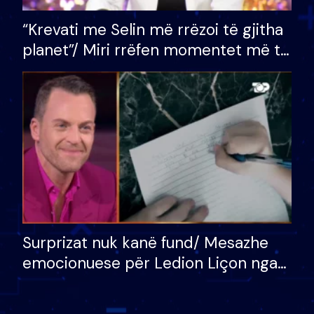
“Krevati me Selin më rrëzoi të gjitha
planet”/ Miri rrëfen momentet më të
bukura në shtëpinë e BB VIP: Do më
mungojë zilja e mëngjesit kur…
Surprizat nuk kanë fund/ Mesazhe
emocionuese për Ledion Liçon nga
nëna dhe fëmijët e tij, moderatori
nuk i mban dot lotët: Nuk meritoj…