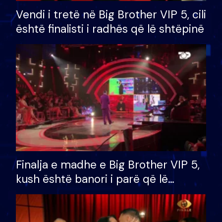
Vendi i tretë në Big Brother VIP 5, cili
është finalisti i radhës që lë shtëpinë
Finalja e madhe e Big Brother VIP 5,
kush është banori i parë që lë
shtëpinë dhe humb mundësinë për
të fituar çmimin e madh