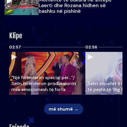
Laerti dhe Rozana hidhen së
bashku në pishinë
Klipe
02:57
02:56
"Një falenderim special për…"/
Selin falënderon produksionin
Selin shpallet fitu
mes emocionesh të forta
të pestë të ‘Big Br
më shumë →