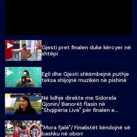
Gjesti pret finalen duke kërcyer në
shtëpi
Egli dhe Gjesti shkëmbejnë puthje
teksa shijojnë muzikën në pishinë
Në lidhje direkte me Sidorela
Gjonin/ Banorët flasin në
"Shqipëria Live" për finalen e
madhe
"Mora fjalë"/ Finalistët këndojnë së
bashku në oborr