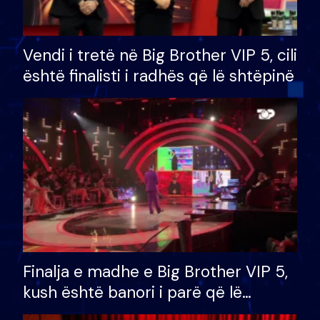
Vendi i tretë në Big Brother VIP 5, cili
është finalisti i radhës që lë shtëpinë
Finalja e madhe e Big Brother VIP 5,
kush është banori i parë që lë
shtëpinë dhe humb mundësinë për