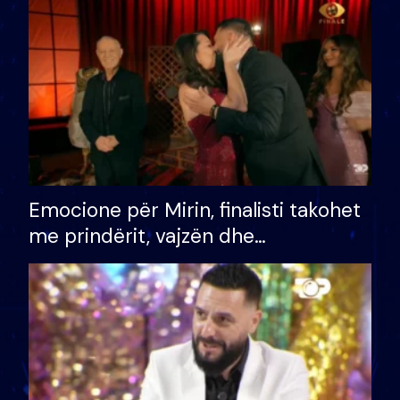
të fituar çmimin e madh
Emocione për Mirin, finalisti takohet
me prindërit, vajzën dhe
bashkëshorten: S’kemi ndonjë letër
divorci apo jo?