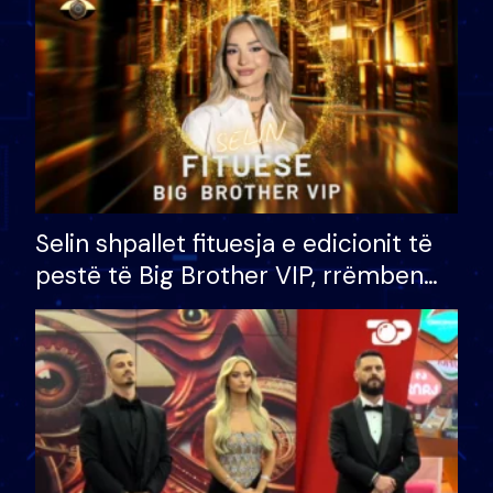
Selin shpallet fituesja e edicionit të
pestë të Big Brother VIP, rrëmben
çmimin e madh prej 100 mijë eurosh