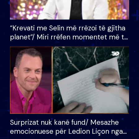
“Krevati me Selin më rrëzoi të gjitha
planet”/ Miri rrëfen momentet më të
bukura në shtëpinë e BB VIP: Do më
mungojë zilja e mëngjesit kur…
Surprizat nuk kanë fund/ Mesazhe
emocionuese për Ledion Liçon nga