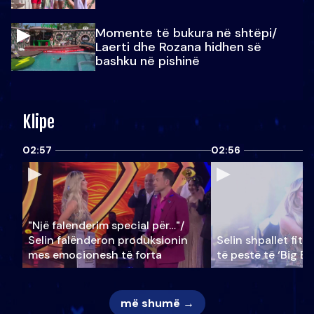
Momente të bukura në shtëpi/
Laerti dhe Rozana hidhen së
bashku në pishinë
Klipe
02:57
02:56
"Një falenderim special për…"/
Selin falënderon produksionin
Selin shpallet fitu
mes emocionesh të forta
të pestë të ‘Big Br
më shumë →