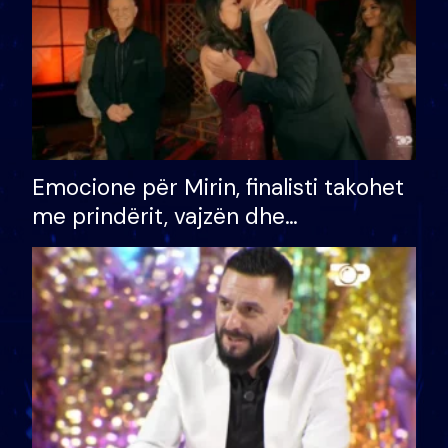
Emocione për Mirin, finalisti takohet
me prindërit, vajzën dhe
bashkëshorten: S’kemi ndonjë letër
divorci apo jo?