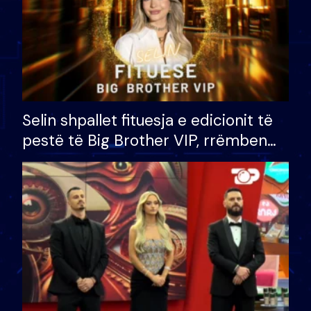
Selin shpallet fituesja e edicionit të
pestë të Big Brother VIP, rrëmben
çmimin e madh prej 100 mijë eurosh