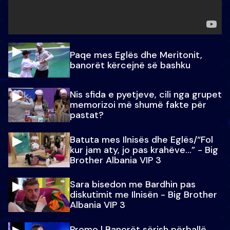
Paqe mes Eglës dhe Meritonit,
banorët kërcejnë së bashku
Nis sfida e pyetjeve, cili nga grupet
memorizoi më shumë fakte për
pastat?
Batuta mes Ilnisës dhe Eglës/“Fol
kur jam aty, jo pas krahëve…” - Big
Brother Albania VIP 3
Sara bisedon me Bardhin pas
diskutimit me Ilnisën - Big Brother
Albania VIP 3
Promo l Banorët sërish përballë