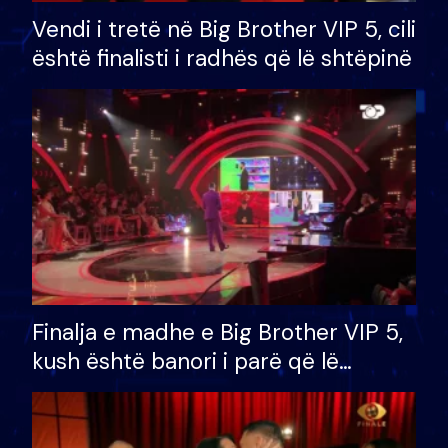
Vendi i tretë në Big Brother VIP 5, cili
është finalisti i radhës që lë shtëpinë
Finalja e madhe e Big Brother VIP 5,
kush është banori i parë që lë
shtëpinë dhe humb mundësinë për
të fituar çmimin e madh