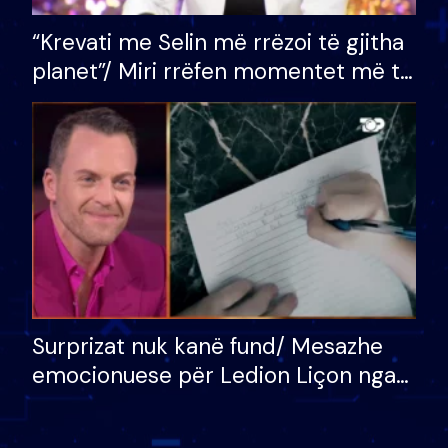
“Krevati me Selin më rrëzoi të gjitha
planet”/ Miri rrëfen momentet më të
bukura në shtëpinë e BB VIP: Do më
mungojë zilja e mëngjesit kur…
Surprizat nuk kanë fund/ Mesazhe
emocionuese për Ledion Liçon nga
nëna dhe fëmijët e tij, moderatori
nuk i mban dot lotët: Nuk meritoj…