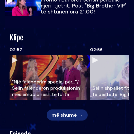
njëri-tjetrit, Post "Big Brother VIP"
të shtunën ora 21:00!
Klipe
02:57
02:56
"Një falenderim special për…"/
Selin falënderon produksionin
Selin shpallet fitu
mes emocionesh të forta
të pestë të ‘Big Br
më shumë →