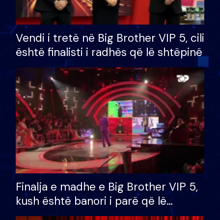
Vendi i tretë në Big Brother VIP 5, cili
është finalisti i radhës që lë shtëpinë
Finalja e madhe e Big Brother VIP 5,
kush është banori i parë që lë
shtëpinë dhe humb mundësinë për