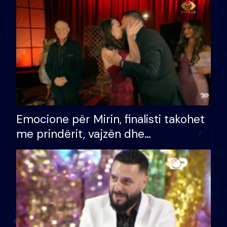
të fituar çmimin e madh
Emocione për Mirin, finalisti takohet
me prindërit, vajzën dhe
bashkëshorten: S’kemi ndonjë letër
divorci apo jo?