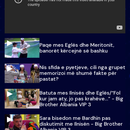
Paqe mes Eglës dhe Meritonit,
banorët kërcejnë së bashku
Nis sfida e pyetjeve, cili nga grupet
memorizoi më shumë fakte për
pastat?
Batuta mes Ilnisës dhe Eglës/“Fol
kur jam aty, jo pas krahëve…” - Big
Brother Albania VIP 3
Sara bisedon me Bardhin pas
diskutimit me Ilnisën - Big Brother
Albania VIP 3