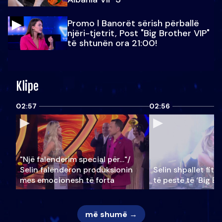
Promo l Banorët sërish përballë
njëri-tjetrit, Post "Big Brother VIP"
të shtunën ora 21:00!
Klipe
02:57
02:56
"Një falenderim special për…"/
Selin falënderon produksionin
Selin shpallet fitu
mes emocionesh të forta
të pestë të ‘Big Br
më shumë →