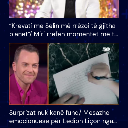
“Krevati me Selin më rrëzoi të gjitha
planet”/ Miri rrëfen momentet më të
bukura në shtëpinë e BB VIP: Do më
mungojë zilja e mëngjesit kur…
Surprizat nuk kanë fund/ Mesazhe
emocionuese për Ledion Liçon nga