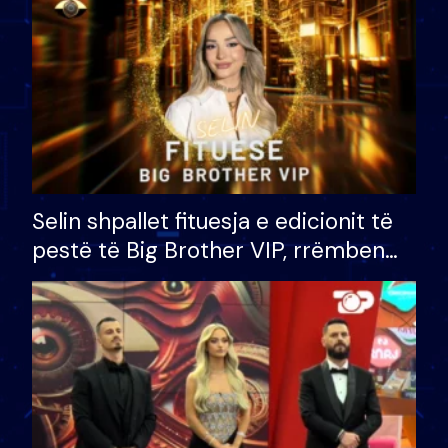
Selin shpallet fituesja e edicionit të
pestë të Big Brother VIP, rrëmben
çmimin e madh prej 100 mijë eurosh