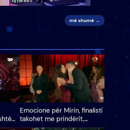
tij në BBV
më shumë →
Emocione për Mirin, finalisti
shtë
takohet me prindërit,
tëpinë
vajzën dhe bashkëshorten: