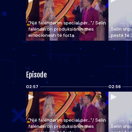
"Një falenderim special për…"/ Selin
falënderon produksionin mes
Selin shpa
emocionesh të forta
pestë të 
Episode
02:57
02:56
"Një falenderim special për…"/ Selin
falënderon produksionin mes
Selin shpa