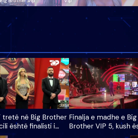
‘Big Brother Vip’
Vip"
i tretë në Big Brother
Finalja e madhe e Big
cili është finalisti i
Brother VIP 5, kush ë
 që lë shtëpinë
banori i parë që lë sh