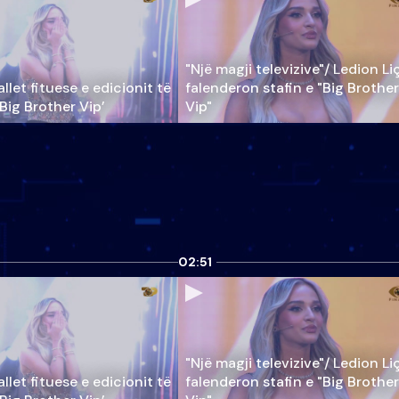
"Një magji televizive"/ Ledion Li
llet fituese e edicionit të
falenderon stafin e "Big Brother
‘Big Brother Vip’
Vip"
02:51
"Një magji televizive"/ Ledion Li
llet fituese e edicionit të
falenderon stafin e "Big Brother