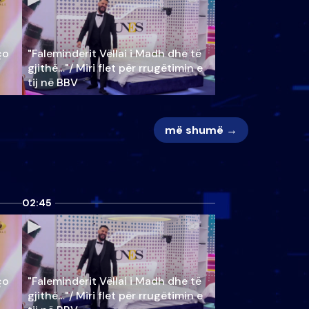
ço
"Faleminderit Vëllai i Madh dhe të
gjithë…"/ Miri flet për rrugëtimin e
tij në BBV
më shumë →
02:45
ço
"Faleminderit Vëllai i Madh dhe të
gjithë…"/ Miri flet për rrugëtimin e