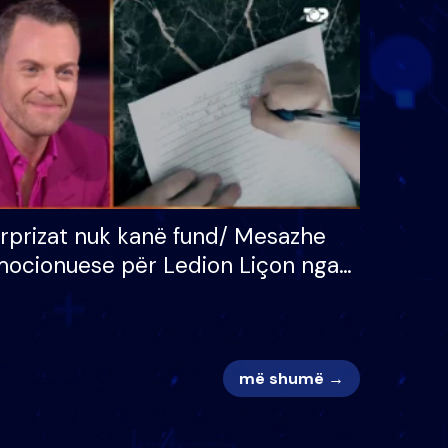
 për
S’kemi ndonjë letër divorci
adh
apo jo?
rprizat nuk kanë fund/ Mesazhe
ocionuese për Ledion Liçon nga
na dhe fëmijët e tij, moderatori
k i mban dot lotët: Nuk meritoj…
më shumë →