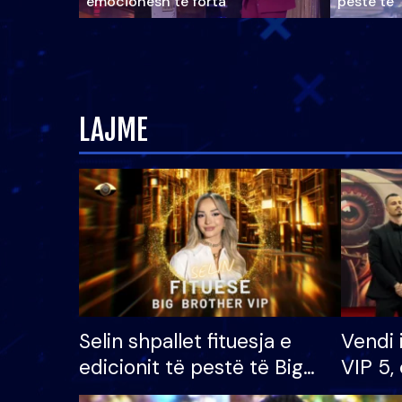
emocionesh të forta
pestë të 
LAJME
Selin shpallet fituesja e
Vendi 
edicionit të pestë të Big
VIP 5, 
Brother VIP, rrëmben
radhës