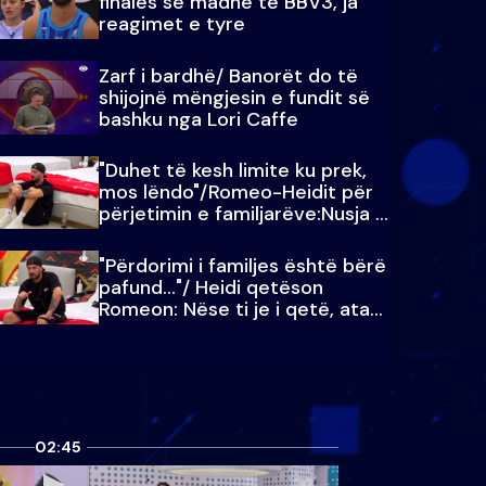
finales së madhe të BBV3, ja
reagimet e tyre
Zarf i bardhë/ Banorët do të
shijojnë mëngjesin e fundit së
bashku nga Lori Caffe
"Duhet të kesh limite ku prek,
mos lëndo"/Romeo-Heidit për
përjetimin e familjarëve:Nusja e
Julit…
"Përdorimi i familjes është bërë
pafund…"/ Heidi qetëson
Romeon: Nëse ti je i qetë, ata
qetësohen
02:45