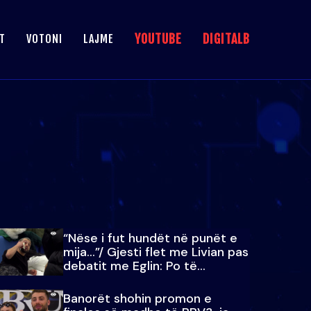
YOUTUBE
DIGITALB
T
VOTONI
LAJME
“Nëse i fut hundët në punët e
mija…”/ Gjesti flet me Livian pas
debatit me Eglin: Po të
paralajmëroj
Banorët shohin promon e