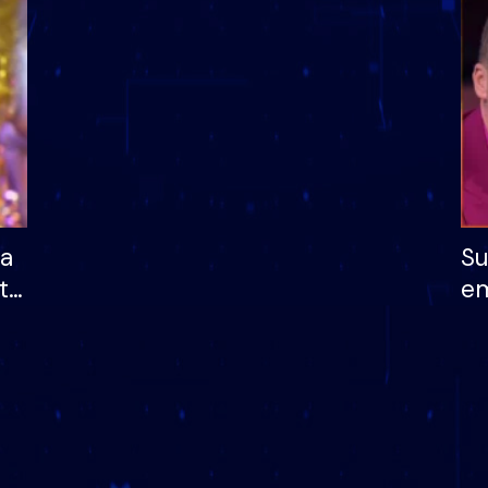
dhe humb mundësinë
të fituar çmimin e m
ha
Su
të
em
më
në
nu