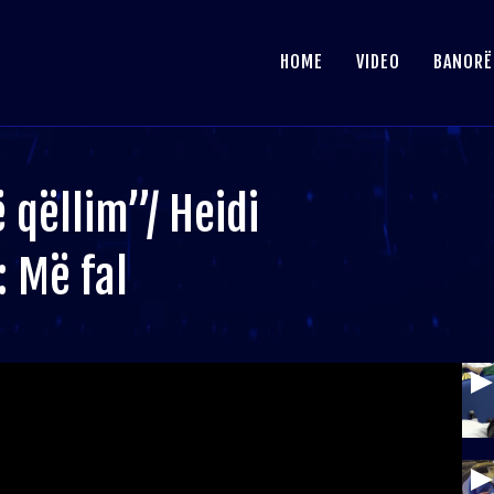
HOME
VIDEO
BANORË
 qëllim”/ Heidi
 Më fal