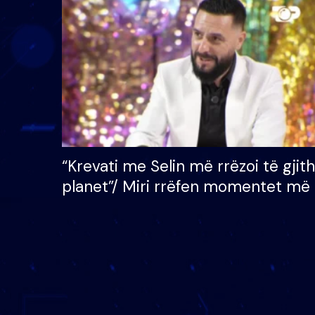
çmimin e madh prej 100
mijë eurosh
“Krevati me Selin më rrëzoi të gjit
planet”/ Miri rrëfen momentet më 
bukura në shtëpinë e BB VIP: Do 
mungojë zilja e mëngjesit kur…