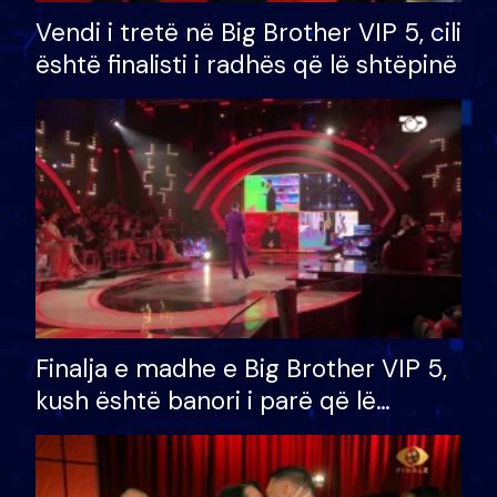
Vendi i tretë në Big Brother VIP 5, cili
është finalisti i radhës që lë shtëpinë
Finalja e madhe e Big Brother VIP 5,
kush është banori i parë që lë
shtëpinë dhe humb mundësinë për
të fituar çmimin e madh