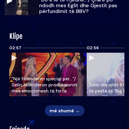
ndodh mes Eglit dhe Gjestit pas
përfundimit të BBV?
Klipe
02:57
02:56
"Një falenderim special për…"/
Selin falënderon produksionin
Selin shpallet fitu
mes emocionesh të forta
të pestë të ‘Big Br
më shumë →