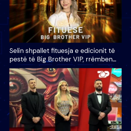
Selin shpallet fituesja e edicionit të
pestë të Big Brother VIP, rrëmben
çmimin e madh prej 100 mijë eurosh