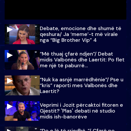
Debate, emocione dhe shumë të
qeshura/ Ja ‘meme’-t më virale
nga “Big Brother Vip” 4
“Më thuaj çfarë ndjen”/ Debat
midis Valbonës dhe Laertit: Po flet
me një të paburrë...
“Nuk ka asnjë marrëdhënie”/ Pse u
“kris” raporti mes Valbonës dhe
Laertit?
Veprimi i Jozit përcaktoi fitoren e
Gjestit? 'Plas' debati në studio
midis ish-banorëve
“Do e lë të rrjedhë..”/ Çfarë po