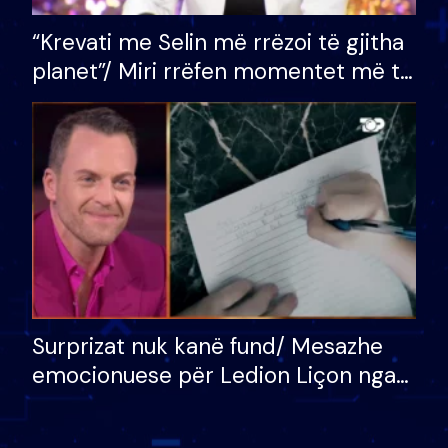
“Krevati me Selin më rrëzoi të gjitha
planet”/ Miri rrëfen momentet më të
bukura në shtëpinë e BB VIP: Do më
mungojë zilja e mëngjesit kur…
Surprizat nuk kanë fund/ Mesazhe
emocionuese për Ledion Liçon nga
nëna dhe fëmijët e tij, moderatori
nuk i mban dot lotët: Nuk meritoj…