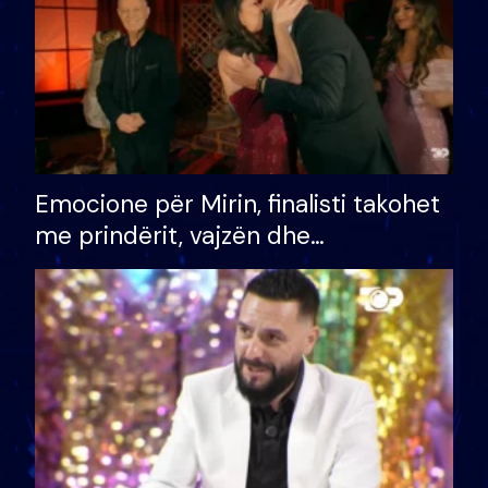
Emocione për Mirin, finalisti takohet
me prindërit, vajzën dhe
bashkëshorten: S’kemi ndonjë letër
divorci apo jo?