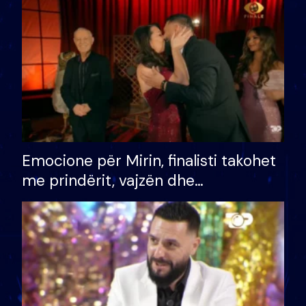
të fituar çmimin e madh
Emocione për Mirin, finalisti takohet
me prindërit, vajzën dhe
bashkëshorten: S’kemi ndonjë letër
divorci apo jo?