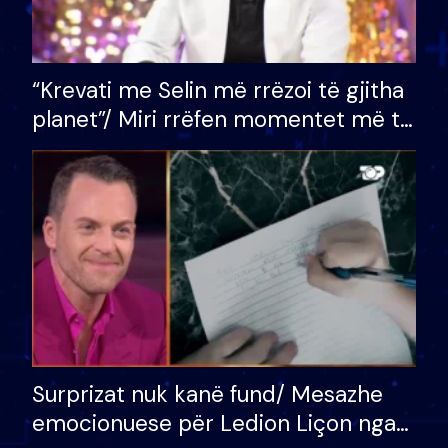
“Krevati me Selin më rrëzoi të gjitha
planet”/ Miri rrëfen momentet më të
bukura në shtëpinë e BB VIP: Do më
mungojë zilja e mëngjesit kur…
Surprizat nuk kanë fund/ Mesazhe
emocionuese për Ledion Liçon nga