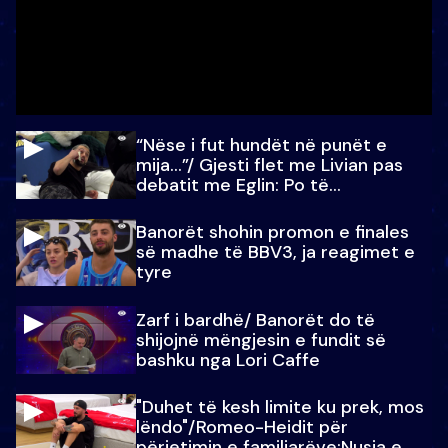
“Nëse i fut hundët në punët e
mija…”/ Gjesti flet me Livian pas
debatit me Eglin: Po të
paralajmëroj
Banorët shohin promon e finales
së madhe të BBV3, ja reagimet e
tyre
Zarf i bardhë/ Banorët do të
shijojnë mëngjesin e fundit së
bashku nga Lori Caffe
"Duhet të kesh limite ku prek, mos
lëndo"/Romeo-Heidit për
përjetimin e familjarëve:Nusja e