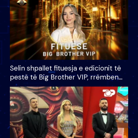
Selin shpallet fituesja e edicionit të
pestë të Big Brother VIP, rrëmben
çmimin e madh prej 100 mijë eurosh