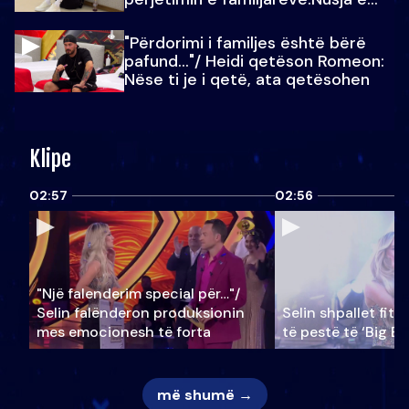
Julit…
"Përdorimi i familjes është bërë
pafund…"/ Heidi qetëson Romeon:
Nëse ti je i qetë, ata qetësohen
Klipe
02:57
02:56
"Një falenderim special për…"/
Selin falënderon produksionin
Selin shpallet fitu
mes emocionesh të forta
të pestë të ‘Big Br
më shumë →