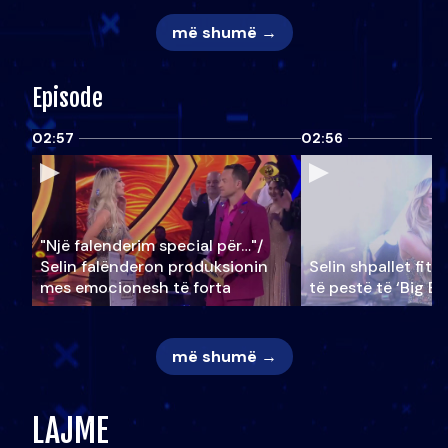
më shumë →
Episode
02:57
02:56
"Një falenderim special për…"/
Selin falënderon produksionin
Selin shpallet fitu
mes emocionesh të forta
të pestë të ‘Big Br
më shumë →
LAJME