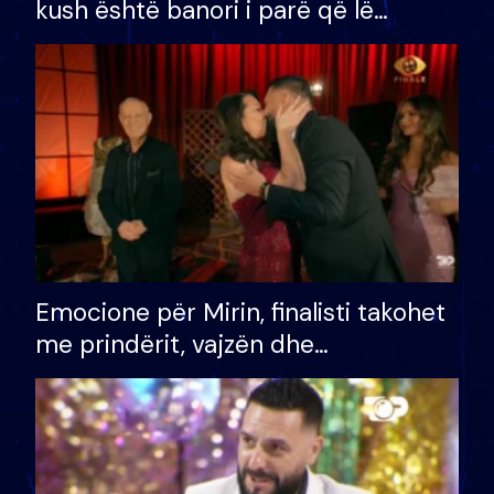
kush është banori i parë që lë
shtëpinë dhe humb mundësinë për
të fituar çmimin e madh
Emocione për Mirin, finalisti takohet
me prindërit, vajzën dhe
bashkëshorten: S’kemi ndonjë letër
divorci apo jo?