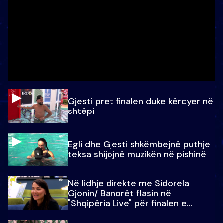
Gjesti pret finalen duke kërcyer në
shtëpi
Egli dhe Gjesti shkëmbejnë puthje
teksa shijojnë muzikën në pishinë
Në lidhje direkte me Sidorela
Gjonin/ Banorët flasin në
"Shqipëria Live" për finalen e
madhe