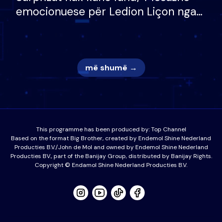
emocionuese për Ledion Liçon nga
nëna dhe fëmijët e tij, moderatori
nuk i mban dot lotët: Nuk meritoj…
më shumë →
This programme has been produced by:
Top Channel
Based on the format Big Brother, created by Endemol Shine Nederland
Producties B.V./John de Mol and owned by Endemol Shine Nederland
Producties BV., part of the Banijay Group, distributed by Banijay Rights.
Copyright © Endamol Shine Nederland Producties B.V.