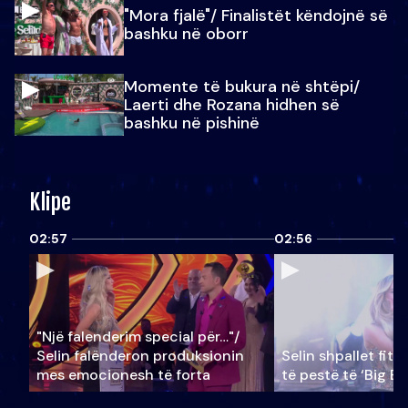
"Mora fjalë"/ Finalistët këndojnë së
bashku në oborr
Momente të bukura në shtëpi/
Laerti dhe Rozana hidhen së
bashku në pishinë
Klipe
02:57
02:56
"Një falenderim special për…"/
Selin falënderon produksionin
Selin shpallet fitu
mes emocionesh të forta
të pestë të ‘Big Br