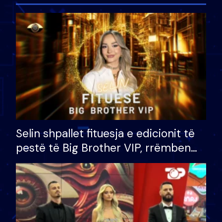
Selin shpallet fituesja e edicionit të
pestë të Big Brother VIP, rrëmben
çmimin e madh prej 100 mijë eurosh