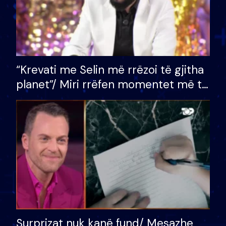
“Krevati me Selin më rrëzoi të gjitha
planet”/ Miri rrëfen momentet më të
bukura në shtëpinë e BB VIP: Do më
mungojë zilja e mëngjesit kur…
Surprizat nuk kanë fund/ Mesazhe