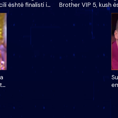
cili është finalisti i
Brother VIP 5, kush ë
 që lë shtëpinë
banori i parë që lë sh
dhe humb mundësinë
të fituar çmimin e m
ha
Su
të
em
më
në
nu