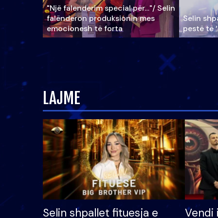
"Një falenderim special për…"/ Selin
falënderon produksionin mes
Selin shpa
emocionesh të forta
pestë të 
LAJME
Selin shpallet fituesja e
Vendi 