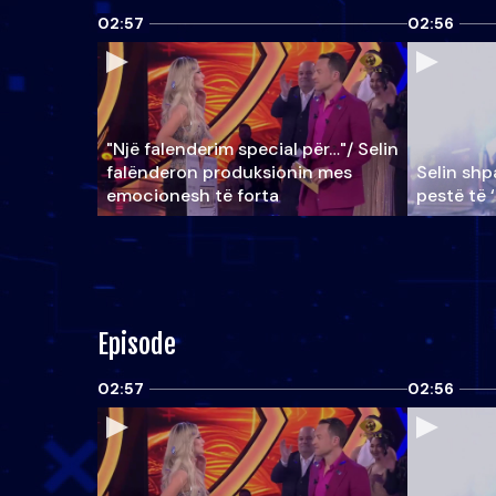
02:57
02:56
"Një falenderim special për…"/ Selin
falënderon produksionin mes
Selin shpa
emocionesh të forta
pestë të 
Episode
02:57
02:56