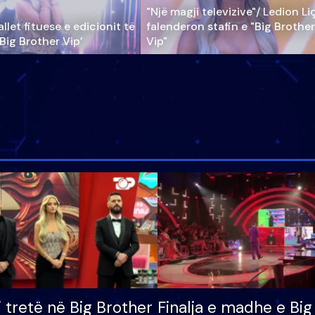
"Një magji televizive"/ Ledion Li
llet fituese e edicionit të
falenderon stafin e "Big Brother
‘Big Brother Vip’
Vip"
i tretë në Big Brother
Finalja e madhe e Big