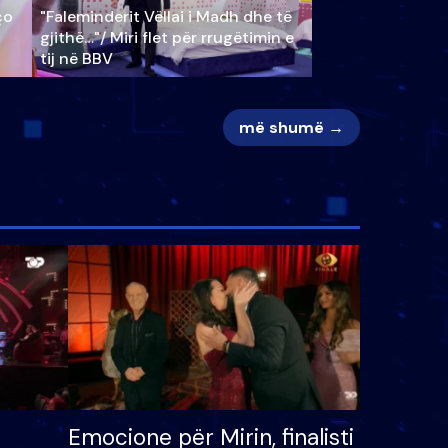
ço
"Faleminderit Vëllai i Madh dhe të
gjithë…"/ Miri flet për rrugëtimin e
tij në BBV
më shumë →
Emocione për Mirin, finalisti