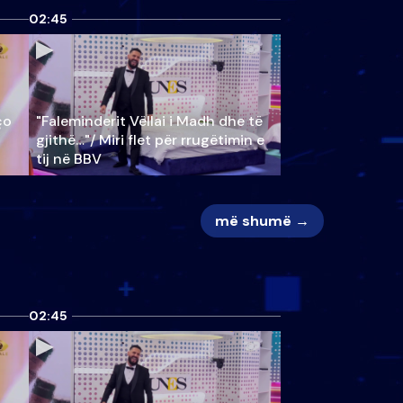
02:45
ço
"Faleminderit Vëllai i Madh dhe të
gjithë…"/ Miri flet për rrugëtimin e
tij në BBV
më shumë →
02:45