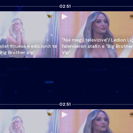
02:51
"Një magji televizive"/ Ledion Li
llet fituese e edicionit të
falenderon stafin e "Big Brother
‘Big Brother Vip’
Vip"
02:51