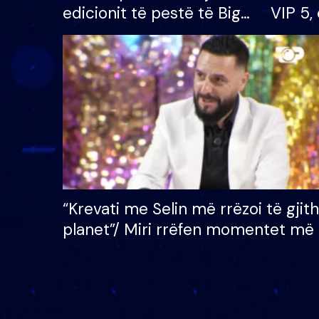
edicionit të pestë të Big
VIP 5, 
Brother VIP, rrëmben
radhës
çmimin e madh prej 100
mijë eurosh
“Krevati me Selin më rrëzoi të gjit
planet”/ Miri rrëfen momentet më 
bukura në shtëpinë e BB VIP: Do 
mungojë zilja e mëngjesit kur…