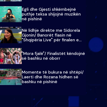
Egli dhe Gjesti shkëmbejnë
puthje teksa shijojnë muzikën
në pishinë
Në lidhje direkte me Sidorela
Gjonin/ Banorët flasin në
"Shqipëria Live" për finalen e
madhe
"Mora fjalë"/ Finalistët këndojnë
së bashku në oborr
Momente të bukura në shtëpi/
Laerti dhe Rozana hidhen së
bashku në pishinë