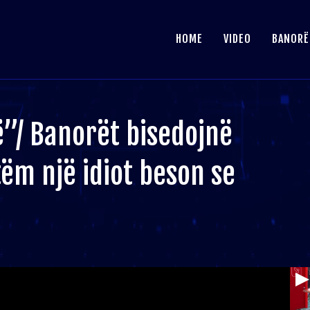
HOME
VIDEO
BANORË
ë”/ Banorët bisedojnë
tëm një idiot beson se