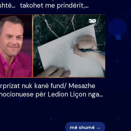
shtë
takohet me prindërit,
tëpinë
vajzën dhe bashkëshorten:
 për
S’kemi ndonjë letër divorci
adh
apo jo?
rprizat nuk kanë fund/ Mesazhe
ocionuese për Ledion Liçon nga
na dhe fëmijët e tij, moderatori
k i mban dot lotët: Nuk meritoj…
më shumë →