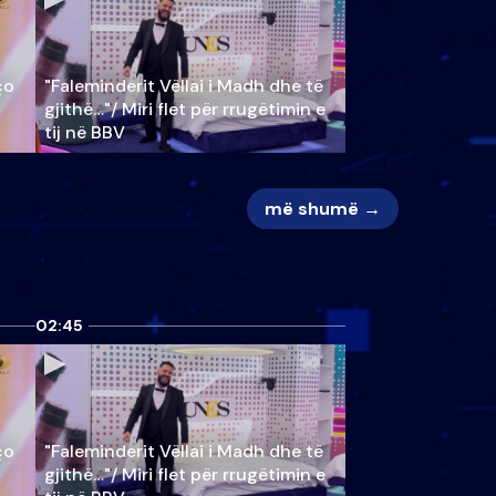
ço
"Faleminderit Vëllai i Madh dhe të
gjithë…"/ Miri flet për rrugëtimin e
tij në BBV
më shumë →
02:45
ço
"Faleminderit Vëllai i Madh dhe të
gjithë…"/ Miri flet për rrugëtimin e