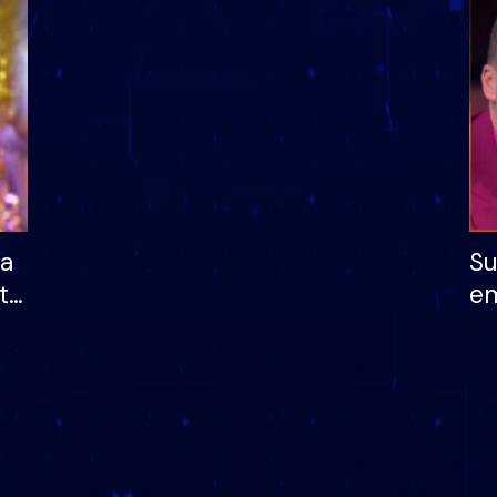
dhe humb mundësinë
të fituar çmimin e m
ha
Su
të
em
më
në
nu