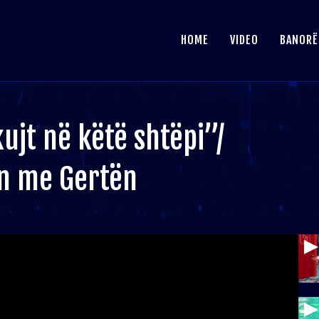
HOME
VIDEO
BANORË
ujt në këtë shtëpi”/
in me Gertën