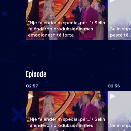
"Një falenderim special për…"/ Selin
falënderon produksionin mes
Selin shpa
emocionesh të forta
pestë të 
Episode
02:57
02:56
"Një falenderim special për…"/ Selin
falënderon produksionin mes
Selin shpa