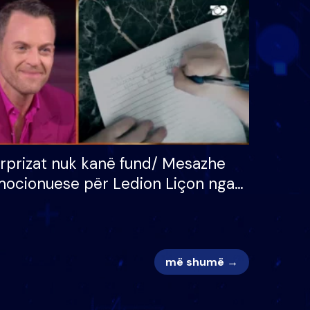
 për
S’kemi ndonjë letër divorci
adh
apo jo?
rprizat nuk kanë fund/ Mesazhe
ocionuese për Ledion Liçon nga
na dhe fëmijët e tij, moderatori
k i mban dot lotët: Nuk meritoj…
më shumë →