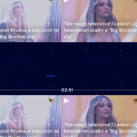
"Një magji televizive"/ Ledion Li
llet fituese e edicionit të
falenderon stafin e "Big Brother
‘Big Brother Vip’
Vip"
02:51
"Një magji televizive"/ Ledion Li
llet fituese e edicionit të
falenderon stafin e "Big Brother