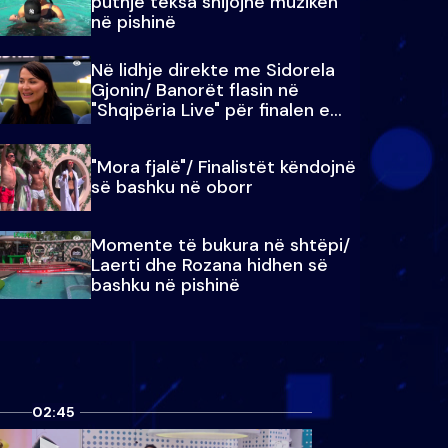
puthje teksa shijojnë muzikën
në pishinë
Në lidhje direkte me Sidorela
Gjonin/ Banorët flasin në
"Shqipëria Live" për finalen e
madhe
"Mora fjalë"/ Finalistët këndojnë
së bashku në oborr
Momente të bukura në shtëpi/
Laerti dhe Rozana hidhen së
bashku në pishinë
02:45