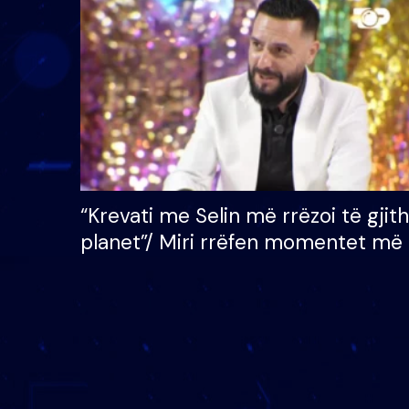
çmimin e madh prej 100
mijë eurosh
“Krevati me Selin më rrëzoi të gjit
planet”/ Miri rrëfen momentet më 
bukura në shtëpinë e BB VIP: Do 
mungojë zilja e mëngjesit kur…