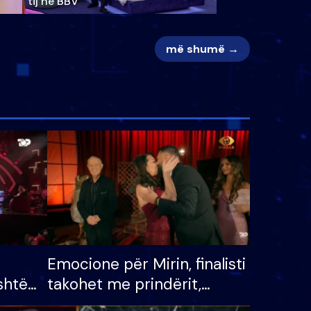
tij në BBV
më shumë →
Emocione për Mirin, finalisti
shtë
takohet me prindërit,
tëpinë
vajzën dhe bashkëshorten: