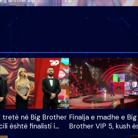
‘Big Brother Vip’
Vip"
i tretë në Big Brother
Finalja e madhe e Big
cili është finalisti i
Brother VIP 5, kush ë
 që lë shtëpinë
banori i parë që lë sh