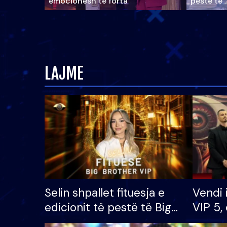
emocionesh të forta
pestë të 
LAJME
Selin shpallet fituesja e
Vendi 
edicionit të pestë të Big
VIP 5, 
Brother VIP, rrëmben
radhës