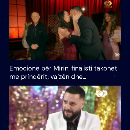
të fituar çmimin e madh
Emocione për Mirin, finalisti takohet
me prindërit, vajzën dhe
bashkëshorten: S’kemi ndonjë letër
divorci apo jo?