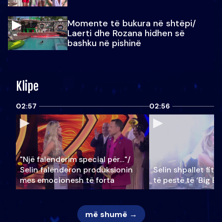
Momente të bukura në shtëpi/
Laerti dhe Rozana hidhen së
bashku në pishinë
Klipe
02:57
02:56
"Një falenderim special për…"/
Selin falënderon produksionin
Selin shpallet fitu
mes emocionesh të forta
të pestë të ‘Big Br
më shumë →