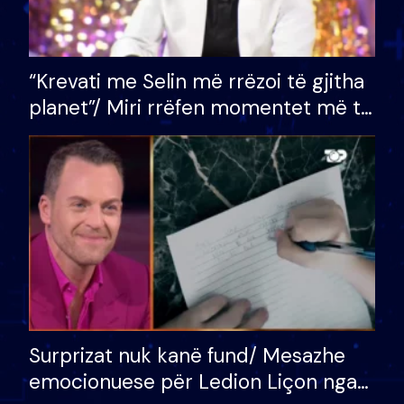
“Krevati me Selin më rrëzoi të gjitha
planet”/ Miri rrëfen momentet më të
bukura në shtëpinë e BB VIP: Do më
mungojë zilja e mëngjesit kur…
Surprizat nuk kanë fund/ Mesazhe
emocionuese për Ledion Liçon nga