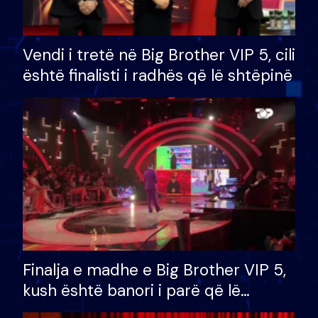
Vendi i tretë në Big Brother VIP 5, cili
është finalisti i radhës që lë shtëpinë
Finalja e madhe e Big Brother VIP 5,
kush është banori i parë që lë
shtëpinë dhe humb mundësinë për