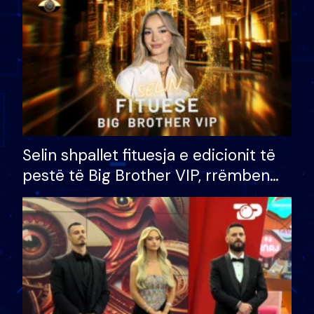
Selin shpallet fituesja e edicionit të
pestë të Big Brother VIP, rrëmben
çmimin e madh prej 100 mijë eurosh