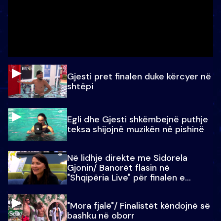
Gjesti pret finalen duke kërcyer në
shtëpi
Egli dhe Gjesti shkëmbejnë puthje
teksa shijojnë muzikën në pishinë
Në lidhje direkte me Sidorela
Gjonin/ Banorët flasin në
"Shqipëria Live" për finalen e
madhe
"Mora fjalë"/ Finalistët këndojnë së
bashku në oborr