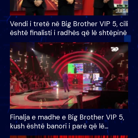
Vendi i tretë në Big Brother VIP 5, cili
është finalisti i radhës që lë shtëpinë
Finalja e madhe e Big Brother VIP 5,
kush është banori i parë që lë
shtëpinë dhe humb mundësinë për