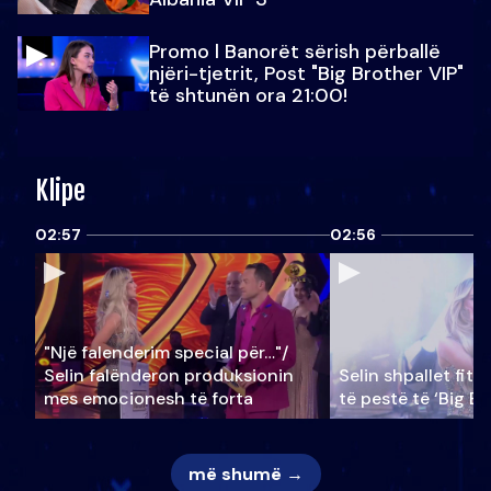
Promo l Banorët sërish përballë
njëri-tjetrit, Post "Big Brother VIP"
të shtunën ora 21:00!
Klipe
02:57
02:56
"Një falenderim special për…"/
Selin falënderon produksionin
Selin shpallet fitu
mes emocionesh të forta
të pestë të ‘Big Br
më shumë →