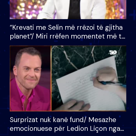
“Krevati me Selin më rrëzoi të gjitha
planet”/ Miri rrëfen momentet më të
bukura në shtëpinë e BB VIP: Do më
mungojë zilja e mëngjesit kur…
Surprizat nuk kanë fund/ Mesazhe
emocionuese për Ledion Liçon nga