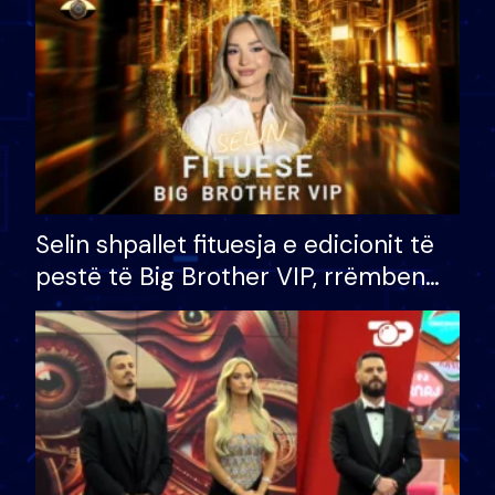
Selin shpallet fituesja e edicionit të
pestë të Big Brother VIP, rrëmben
çmimin e madh prej 100 mijë eurosh