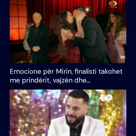
të fituar çmimin e madh
Emocione për Mirin, finalisti takohet
me prindërit, vajzën dhe
bashkëshorten: S’kemi ndonjë letër
divorci apo jo?