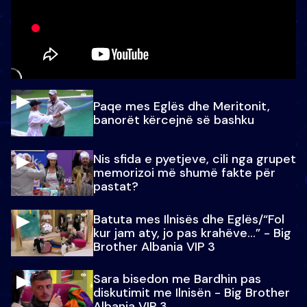
Paqe mes Eglës dhe Meritonit,
banorët kërcejnë së bashku
Nis sfida e pyetjeve, cili nga grupet
memorizoi më shumë fakte për
pastat?
Batuta mes Ilnisës dhe Eglës/“Fol
kur jam aty, jo pas krahëve…” - Big
Brother Albania VIP 3
Sara bisedon me Bardhin pas
diskutimit me Ilnisën - Big Brother
Albania VIP 3