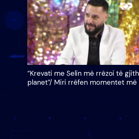
çmimin e madh prej 100
mijë eurosh
“Krevati me Selin më rrëzoi të gjit
planet”/ Miri rrëfen momentet më 
bukura në shtëpinë e BB VIP: Do 
mungojë zilja e mëngjesit kur…