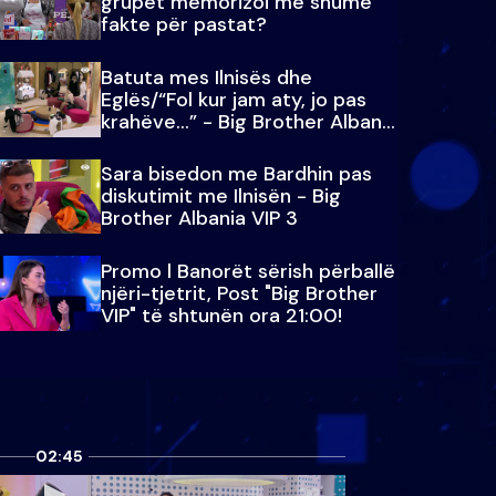
grupet memorizoi më shumë
fakte për pastat?
Batuta mes Ilnisës dhe
Eglës/“Fol kur jam aty, jo pas
krahëve…” - Big Brother Albania
VIP 3
Sara bisedon me Bardhin pas
diskutimit me Ilnisën - Big
Brother Albania VIP 3
Promo l Banorët sërish përballë
njëri-tjetrit, Post "Big Brother
VIP" të shtunën ora 21:00!
02:45