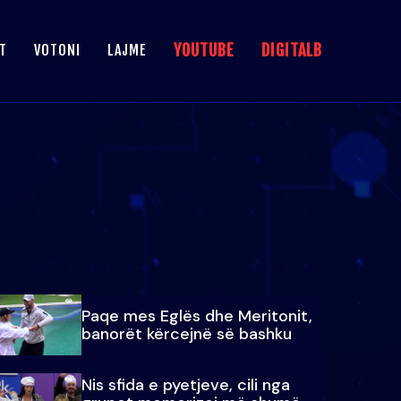
YOUTUBE
DIGITALB
T
VOTONI
LAJME
Paqe mes Eglës dhe Meritonit,
banorët kërcejnë së bashku
Nis sfida e pyetjeve, cili nga