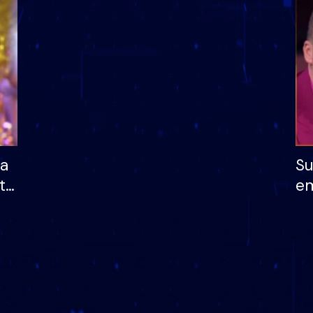
dhe humb mundësinë
të fituar çmimin e m
ha
Su
të
em
më
në
nu