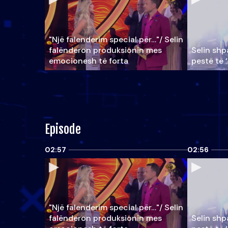
"Një falenderim special për…"/ Selin
falënderon produksionin mes
Selin shpa
emocionesh të forta
pestë të 
Episode
02:57
02:56
"Një falenderim special për…"/ Selin
falënderon produksionin mes
Selin shpa