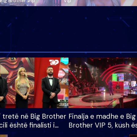
‘Big Brother Vip’
Vip"
i tretë në Big Brother
Finalja e madhe e Big
cili është finalisti i
Brother VIP 5, kush ë
 që lë shtëpinë
banori i parë që lë sh