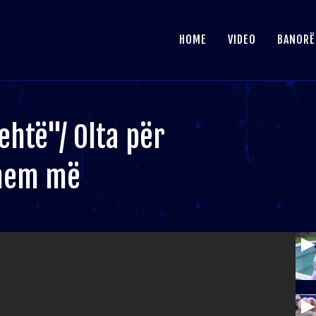
HOME
VIDEO
BANORË
htë"/ Olta për
ohem më