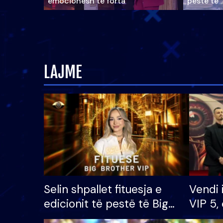
emocionesh të forta
pestë të 
LAJME
Selin shpallet fituesja e
Vendi 
edicionit të pestë të Big
VIP 5, 
Brother VIP, rrëmben
radhës