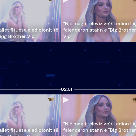
"Një magji televizive"/ Ledion Li
llet fituese e edicionit të
falenderon stafin e "Big Brother
‘Big Brother Vip’
Vip"
02:51
"Një magji televizive"/ Ledion Li
llet fituese e edicionit të
falenderon stafin e "Big Brother