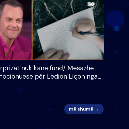
 për
S’kemi ndonjë letër divorci
adh
apo jo?
rprizat nuk kanë fund/ Mesazhe
ocionuese për Ledion Liçon nga
na dhe fëmijët e tij, moderatori
k i mban dot lotët: Nuk meritoj…
më shumë →