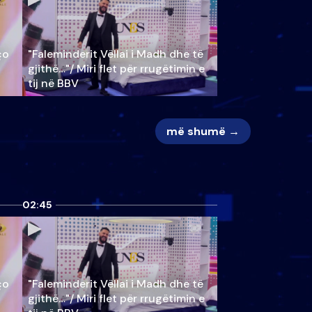
ço
"Faleminderit Vëllai i Madh dhe të
gjithë…"/ Miri flet për rrugëtimin e
tij në BBV
më shumë →
02:45
ço
"Faleminderit Vëllai i Madh dhe të
gjithë…"/ Miri flet për rrugëtimin e