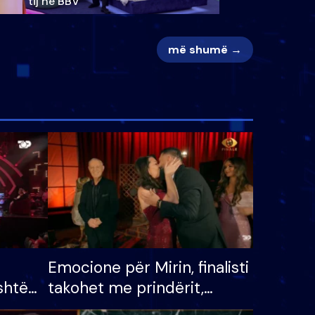
tij në BBV
më shumë →
Emocione për Mirin, finalisti
shtë
takohet me prindërit,
tëpinë
vajzën dhe bashkëshorten: