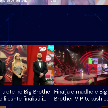
‘Big Brother Vip’
Vip"
i tretë në Big Brother
Finalja e madhe e Big
cili është finalisti i
Brother VIP 5, kush ë
 që lë shtëpinë
banori i parë që lë sh