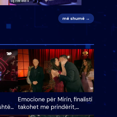
tij në BBV
më shumë →
Emocione për Mirin, finalisti
shtë
takohet me prindërit,
tëpinë
vajzën dhe bashkëshorten: