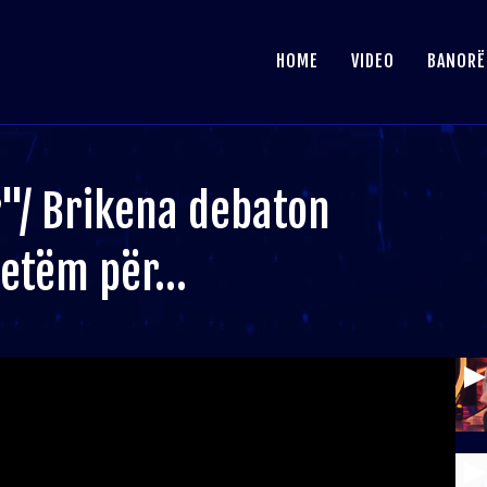
HOME
VIDEO
BANORË
"/ Brikena debaton
vetëm për…