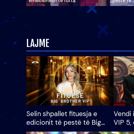
emocionesh të forta
pestë të 
LAJME
Selin shpallet fituesja e
Vendi 
edicionit të pestë të Big
VIP 5, 
Brother VIP, rrëmben
radhës