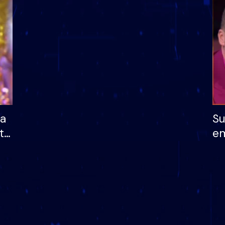
dhe humb mundësinë
të fituar çmimin e m
ha
Su
të
em
më
në
nu