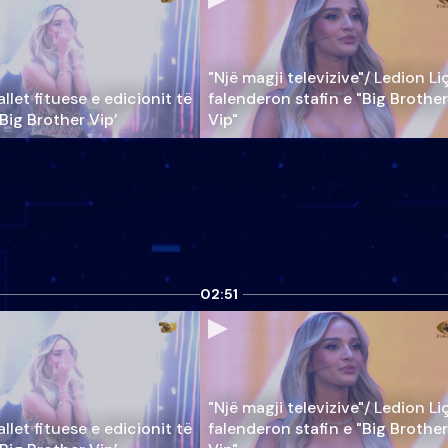
"Një magji televizive"/ Ledion Li
llet fituese e edicionit të
falenderon stafin e "Big Brother
‘Big Brother Vip’
Vip"
02:51
"Një magji televizive"/ Ledion Li
llet fituese e edicionit të
falenderon stafin e "Big Brother