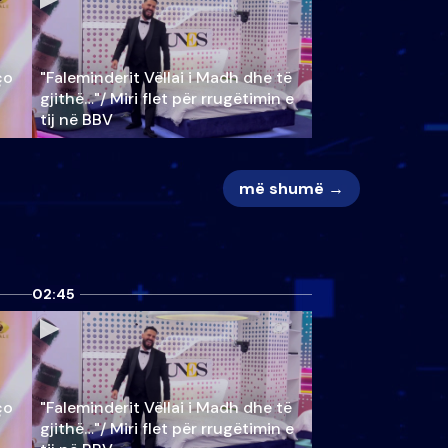
ço
"Faleminderit Vëllai i Madh dhe të
gjithë…"/ Miri flet për rrugëtimin e
tij në BBV
më shumë →
02:45
ço
"Faleminderit Vëllai i Madh dhe të
gjithë…"/ Miri flet për rrugëtimin e