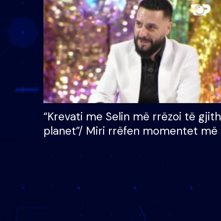
çmimin e madh prej 100
mijë eurosh
“Krevati me Selin më rrëzoi të gjit
planet”/ Miri rrëfen momentet më 
bukura në shtëpinë e BB VIP: Do 
mungojë zilja e mëngjesit kur…