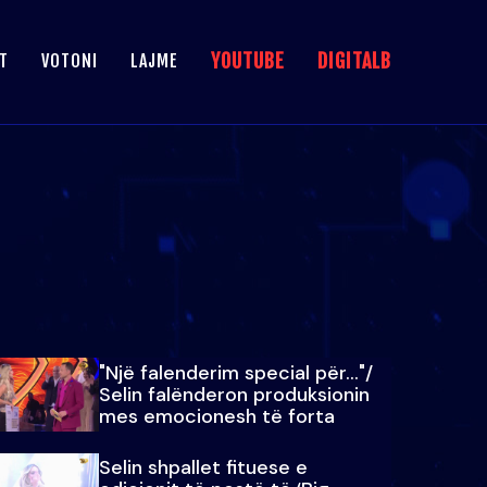
YOUTUBE
DIGITALB
T
VOTONI
LAJME
"Një falenderim special për…"/
Selin falënderon produksionin
mes emocionesh të forta
Selin shpallet fituese e