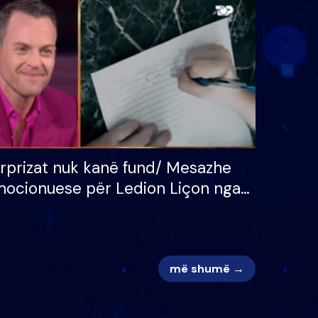
 për
S’kemi ndonjë letër divorci
adh
apo jo?
rprizat nuk kanë fund/ Mesazhe
ocionuese për Ledion Liçon nga
na dhe fëmijët e tij, moderatori
k i mban dot lotët: Nuk meritoj…
më shumë →