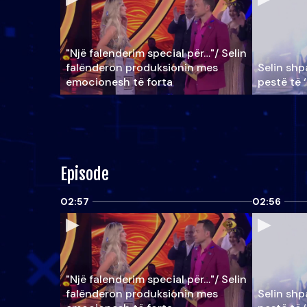
"Një falenderim special për…"/ Selin
falënderon produksionin mes
Selin shpa
emocionesh të forta
pestë të 
Episode
02:57
02:56
"Një falenderim special për…"/ Selin
falënderon produksionin mes
Selin shpa