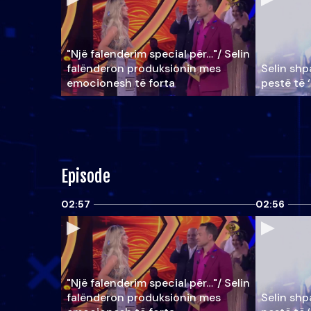
"Një falenderim special për…"/ Selin
falënderon produksionin mes
Selin shpa
emocionesh të forta
pestë të 
Episode
02:57
02:56
"Një falenderim special për…"/ Selin
falënderon produksionin mes
Selin shpa