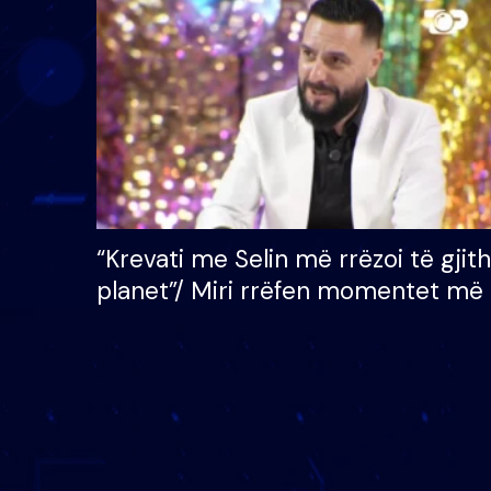
çmimin e madh prej 100
mijë eurosh
“Krevati me Selin më rrëzoi të gjit
planet”/ Miri rrëfen momentet më 
bukura në shtëpinë e BB VIP: Do 
mungojë zilja e mëngjesit kur…