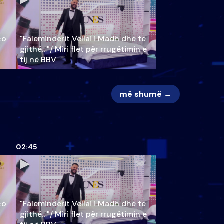
ço
"Faleminderit Vëllai i Madh dhe të
gjithë…"/ Miri flet për rrugëtimin e
tij në BBV
më shumë →
02:45
ço
"Faleminderit Vëllai i Madh dhe të
gjithë…"/ Miri flet për rrugëtimin e