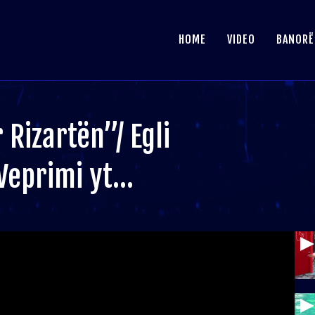
HOME
VIDEO
BANORË
Rizartën”/ Egli
 Veprimi yt…