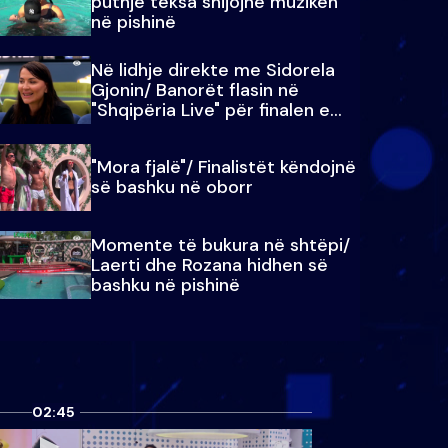
puthje teksa shijojnë muzikën
në pishinë
Në lidhje direkte me Sidorela
Gjonin/ Banorët flasin në
"Shqipëria Live" për finalen e
madhe
"Mora fjalë"/ Finalistët këndojnë
së bashku në oborr
Momente të bukura në shtëpi/
Laerti dhe Rozana hidhen së
bashku në pishinë
02:45