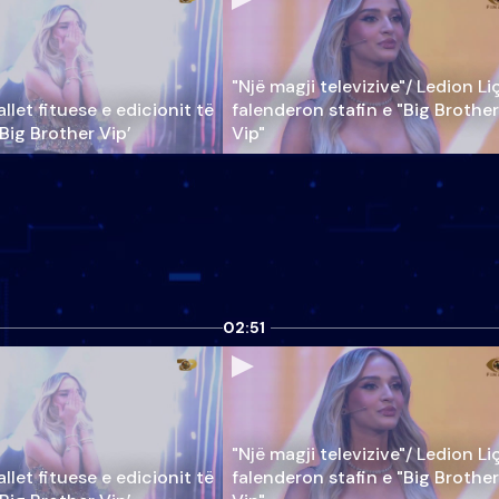
"Një magji televizive"/ Ledion Li
llet fituese e edicionit të
falenderon stafin e "Big Brother
‘Big Brother Vip’
Vip"
02:51
"Një magji televizive"/ Ledion Li
llet fituese e edicionit të
falenderon stafin e "Big Brother