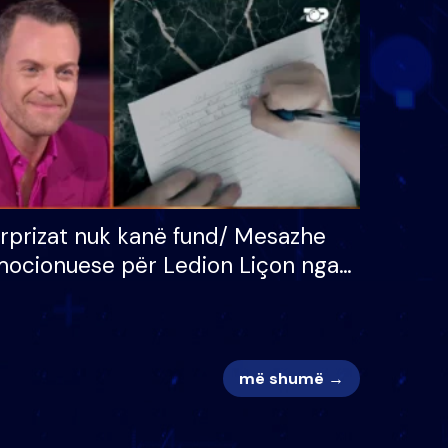
 për
S’kemi ndonjë letër divorci
adh
apo jo?
rprizat nuk kanë fund/ Mesazhe
ocionuese për Ledion Liçon nga
na dhe fëmijët e tij, moderatori
k i mban dot lotët: Nuk meritoj…
më shumë →