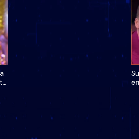
dhe humb mundësinë
të fituar çmimin e m
ha
Su
të
em
më
në
nu