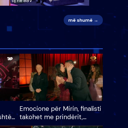
tij në BBV
më shumë →
Emocione për Mirin, finalisti
shtë
takohet me prindërit,
tëpinë
vajzën dhe bashkëshorten: