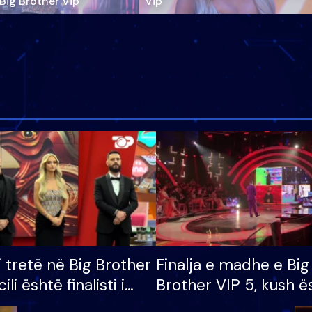
‘Big Brother Vip’
Vip"
i tretë në Big Brother
Finalja e madhe e Big
cili është finalisti i
Brother VIP 5, kush ë
 që lë shtëpinë
banori i parë që lë sh