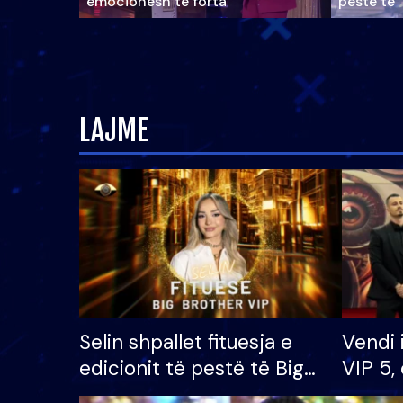
emocionesh të forta
pestë të 
LAJME
Selin shpallet fituesja e
Vendi 
edicionit të pestë të Big
VIP 5, 
Brother VIP, rrëmben
radhës