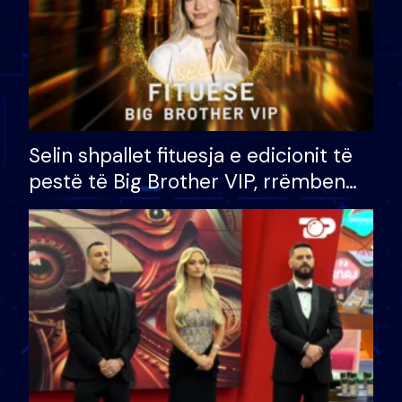
Selin shpallet fituesja e edicionit të
pestë të Big Brother VIP, rrëmben
çmimin e madh prej 100 mijë eurosh