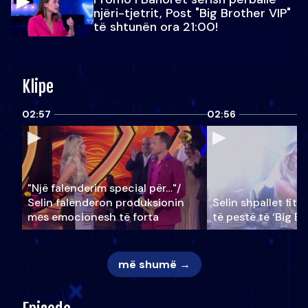
njëri-tjetrit, Post "Big Brother VIP"
të shtunën ora 21:00!
Klipe
02:57
02:56
"Një falenderim special për…"/
Selin falënderon produksionin
Selin shpallet fitu
mes emocionesh të forta
të pestë të ‘Big Br
më shumë →