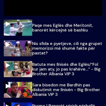
Paqe mes Eglës dhe Meritonit,
banorët kërcejnë së bashku
Nis sfida e pyetjeve, cili nga grupet
memorizoi më shumë fakte për
pastat?
Batuta mes Ilnisës dhe Eglës/“Fol
kur jam aty, jo pas krahëve…” - Big
Brother Albania VIP 3
Sara bisedon me Bardhin pas
diskutimit me Ilnisën - Big Brother
Albania VIP 3
Promo l Banorët sërish përballë