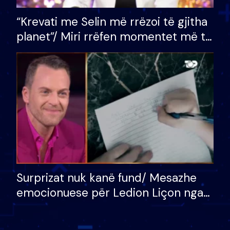
“Krevati me Selin më rrëzoi të gjitha
planet”/ Miri rrëfen momentet më të
bukura në shtëpinë e BB VIP: Do më
mungojë zilja e mëngjesit kur…
Surprizat nuk kanë fund/ Mesazhe
emocionuese për Ledion Liçon nga
nëna dhe fëmijët e tij, moderatori
nuk i mban dot lotët: Nuk meritoj…