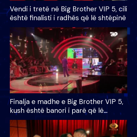
Vendi i tretë në Big Brother VIP 5, cili
është finalisti i radhës që lë shtëpinë
Finalja e madhe e Big Brother VIP 5,
kush është banori i parë që lë
shtëpinë dhe humb mundësinë për
të fituar çmimin e madh