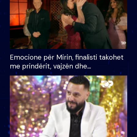
Emocione për Mirin, finalisti takohet
me prindërit, vajzën dhe
bashkëshorten: S’kemi ndonjë letër
divorci apo jo?