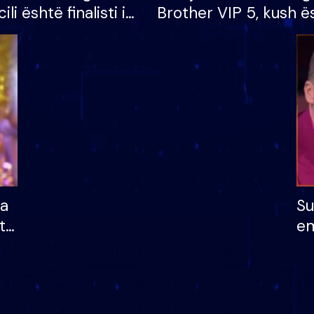
cili është finalisti i
Brother VIP 5, kush ë
 që lë shtëpinë
banori i parë që lë sh
dhe humb mundësinë
të fituar çmimin e m
ha
Su
të
em
më
në
nu