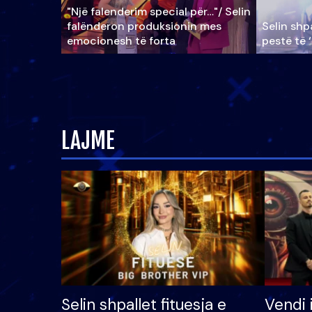
"Një falenderim special për…"/ Selin
falënderon produksionin mes
Selin shpa
emocionesh të forta
pestë të 
LAJME
Selin shpallet fituesja e
Vendi 