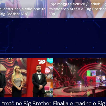
"Një magji televizive"/ Ledion Li
llet fituese e edicionit të
falenderon stafin e "Big Brother
‘Big Brother Vip’
Vip"
i tretë në Big Brother
Finalja e madhe e Big