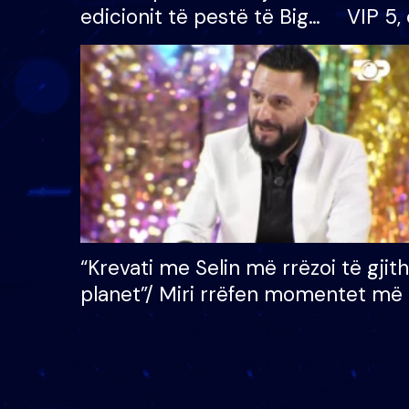
edicionit të pestë të Big
VIP 5, 
Brother VIP, rrëmben
radhës
çmimin e madh prej 100
mijë eurosh
“Krevati me Selin më rrëzoi të gjit
planet”/ Miri rrëfen momentet më 
bukura në shtëpinë e BB VIP: Do 
mungojë zilja e mëngjesit kur…