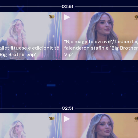
02:51
"Një magji televizive"/ Ledion Li
llet fituese e edicionit të
falenderon stafin e "Big Brother
‘Big Brother Vip’
Vip"
02:51