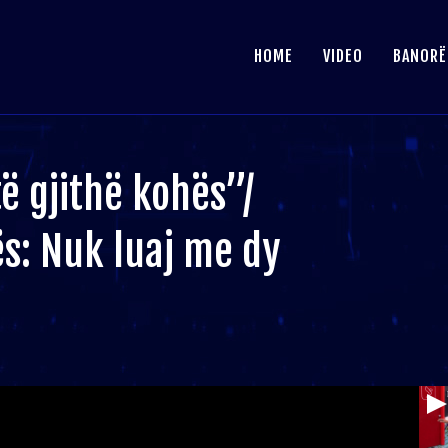
HOME
VIDEO
BANORË
ë gjithë kohës”/
ës: Nuk luaj me dy