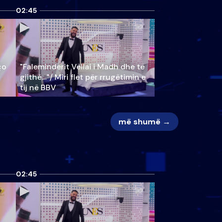
02:45
ço
"Faleminderit Vëllai i Madh dhe të
gjithë…"/ Miri flet për rrugëtimin e
tij në BBV
më shumë →
02:45