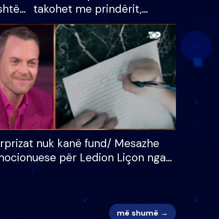
shtë
takohet me prindërit,
tëpinë
vajzën dhe bashkëshorten:
 për
S’kemi ndonjë letër divorci
adh
apo jo?
rprizat nuk kanë fund/ Mesazhe
ocionuese për Ledion Liçon nga
na dhe fëmijët e tij, moderatori
k i mban dot lotët: Nuk meritoj…
më shumë →