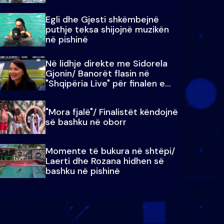
Egli dhe Gjesti shkëmbejnë
puthje teksa shijojnë muzikën
në pishinë
Në lidhje direkte me Sidorela
Gjonin/ Banorët flasin në
"Shqipëria Live" për finalen e
madhe
"Mora fjalë"/ Finalistët këndojnë
së bashku në oborr
Momente të bukura në shtëpi/
Laerti dhe Rozana hidhen së
bashku në pishinë