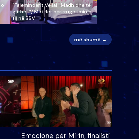
ço
"Faleminderit Vëllai i Madh dhe të
gjithë…"/ Miri flet për rrugëtimin e
tij në BBV
më shumë →
Emocione për Mirin, finalisti