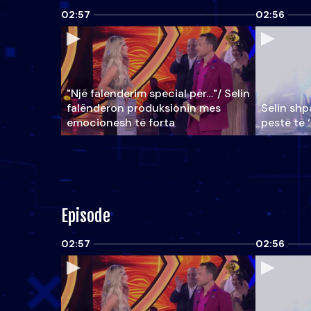
02:57
02:56
"Një falenderim special për…"/ Selin
falënderon produksionin mes
Selin shpa
emocionesh të forta
pestë të 
Episode
02:57
02:56