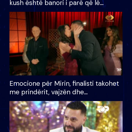
kush është banori i parë që lë
shtëpinë dhe humb mundësinë për
të fituar çmimin e madh
Emocione për Mirin, finalisti takohet
me prindërit, vajzën dhe
bashkëshorten: S’kemi ndonjë letër
divorci apo jo?