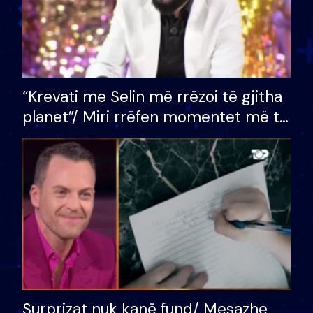
“Krevati me Selin më rrëzoi të gjitha
planet”/ Miri rrëfen momentet më të
bukura në shtëpinë e BB VIP: Do më
mungojë zilja e mëngjesit kur…
Surprizat nuk kanë fund/ Mesazhe