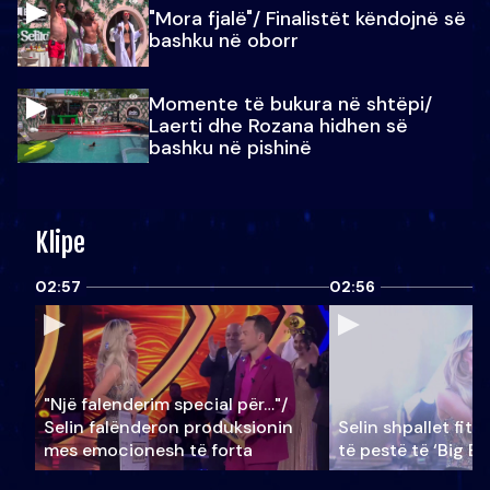
"Mora fjalë"/ Finalistët këndojnë së
bashku në oborr
Momente të bukura në shtëpi/
Laerti dhe Rozana hidhen së
bashku në pishinë
Klipe
02:57
02:56
"Një falenderim special për…"/
Selin falënderon produksionin
Selin shpallet fitu
mes emocionesh të forta
të pestë të ‘Big Br