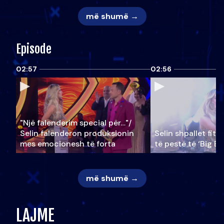
më shumë →
Episode
02:57
02:56
"Një falenderim special për…"/
Selin falënderon produksionin
Selin shpallet fitu
mes emocionesh të forta
të pestë të ‘Big Br
më shumë →
LAJME