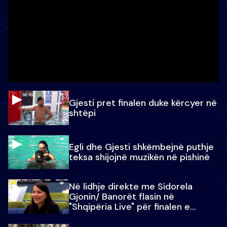
Gjesti pret finalen duke kërcyer në
shtëpi
Egli dhe Gjesti shkëmbejnë puthje
teksa shijojnë muzikën në pishinë
Në lidhje direkte me Sidorela
Gjonin/ Banorët flasin në
"Shqipëria Live" për finalen e
madhe