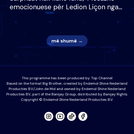
emocionuese për Ledion Liçon nga
nëna dhe fëmijët e tij, moderatori
nuk i mban dot lotët: Nuk meritoj…
më shumë →
This programme has been produced by:
Top Channel
Based on the format Big Brother, created by Endemol Shine Nederland
Producties B.V./John de Mol and owned by Endemol Shine Nederland
Producties BV., part of the Banijay Group, distributed by Banijay Rights.
Copyright © Endamol Shine Nederland Producties B.V.