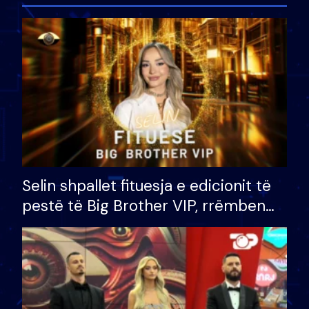
Selin shpallet fituesja e edicionit të
pestë të Big Brother VIP, rrëmben
çmimin e madh prej 100 mijë eurosh