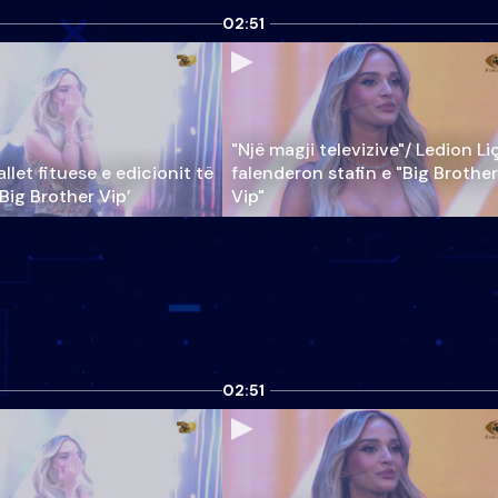
02:51
"Një magji televizive"/ Ledion Li
llet fituese e edicionit të
falenderon stafin e "Big Brother
‘Big Brother Vip’
Vip"
02:51