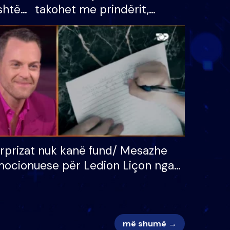
shtë
takohet me prindërit,
tëpinë
vajzën dhe bashkëshorten:
 për
S’kemi ndonjë letër divorci
adh
apo jo?
rprizat nuk kanë fund/ Mesazhe
ocionuese për Ledion Liçon nga
na dhe fëmijët e tij, moderatori
k i mban dot lotët: Nuk meritoj…
më shumë →