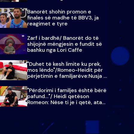
paralajmëroj
Banorët shohin promon e
finales së madhe të BBV3, ja
reagimet e tyre
Zarf i bardhë/ Banorët do të
shijojnë mëngjesin e fundit së
bashku nga Lori Caffe
"Duhet të kesh limite ku prek,
mos lëndo"/Romeo-Heidit për
përjetimin e familjarëve:Nusja e
Julit…
"Përdorimi i familjes është bërë
pafund…"/ Heidi qetëson
Romeon: Nëse ti je i qetë, ata
qetësohen