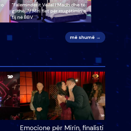
ço
"Faleminderit Vëllai i Madh dhe të
gjithë…"/ Miri flet për rrugëtimin e
tij në BBV
më shumë →
Emocione për Mirin, finalisti