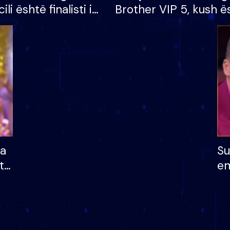
cili është finalisti i
Brother VIP 5, kush ë
 që lë shtëpinë
banori i parë që lë sh
dhe humb mundësinë
të fituar çmimin e m
ha
Su
të
em
më
në
nu