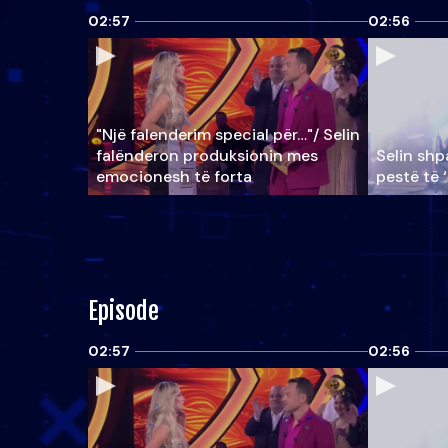
02:57
02:56
"Një falenderim special për…"/ Selin
falënderon produksionin mes
Selin shpa
emocionesh të forta
pestë të 
Episode
02:57
02:56