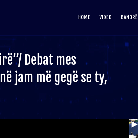
HOME
VIDEO
BANORË
irë”/ Debat mes
Unë jam më gegë se ty,