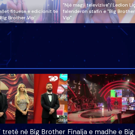
"Një magji televizive"/ Ledion Li
llet fituese e edicionit të
falenderon stafin e "Big Brother
‘Big Brother Vip’
Vip"
i tretë në Big Brother
Finalja e madhe e Big