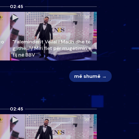
02:45
ço
"Faleminderit Vëllai i Madh dhe të
gjithë…"/ Miri flet për rrugëtimin e
tij në BBV
më shumë →
02:45