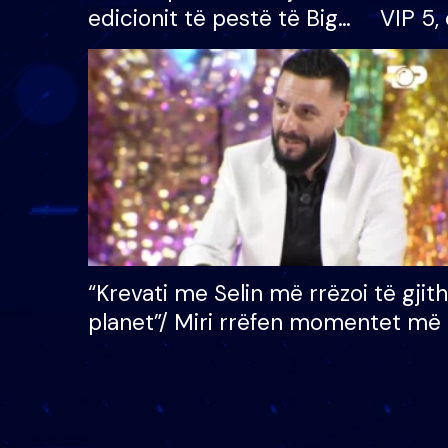
edicionit të pestë të Big
VIP 5, 
Brother VIP, rrëmben
radhës
çmimin e madh prej 100
mijë eurosh
“Krevati me Selin më rrëzoi të gjit
planet”/ Miri rrëfen momentet më 
bukura në shtëpinë e BB VIP: Do 
mungojë zilja e mëngjesit kur…