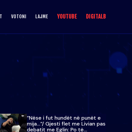
YOUTUBE
DIGITALB
T
VOTONI
LAJME
“Nëse i fut hundët në punët e
mija…”/ Gjesti flet me Livian pas
debatit me Eglin: Po të