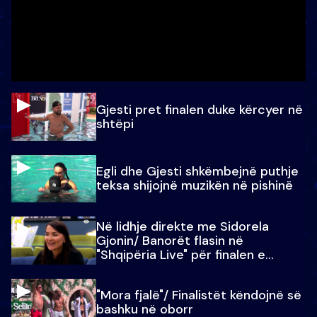
Gjesti pret finalen duke kërcyer në
shtëpi
Egli dhe Gjesti shkëmbejnë puthje
teksa shijojnë muzikën në pishinë
Në lidhje direkte me Sidorela
Gjonin/ Banorët flasin në
"Shqipëria Live" për finalen e
madhe
"Mora fjalë"/ Finalistët këndojnë së
bashku në oborr