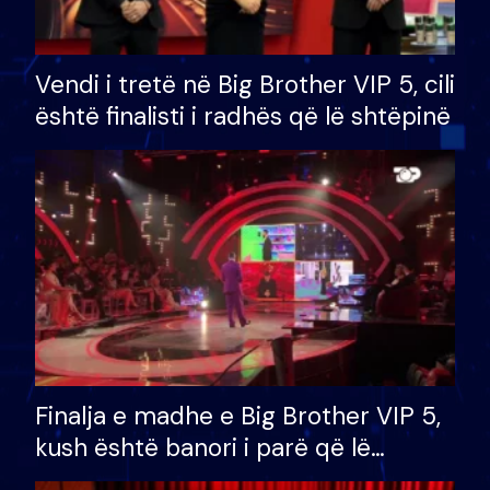
Vendi i tretë në Big Brother VIP 5, cili
është finalisti i radhës që lë shtëpinë
Finalja e madhe e Big Brother VIP 5,
kush është banori i parë që lë
shtëpinë dhe humb mundësinë për