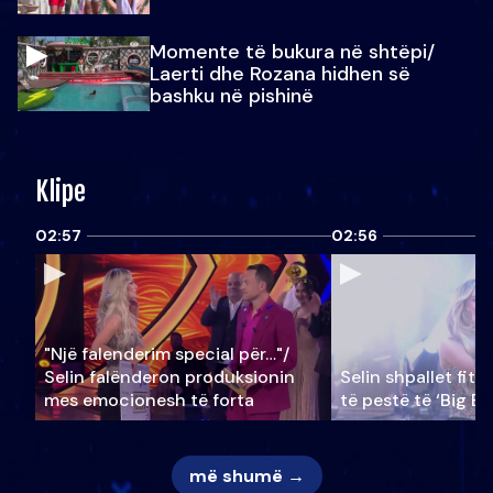
Momente të bukura në shtëpi/
Laerti dhe Rozana hidhen së
bashku në pishinë
Klipe
02:57
02:56
"Një falenderim special për…"/
Selin falënderon produksionin
Selin shpallet fitu
mes emocionesh të forta
të pestë të ‘Big Br
më shumë →