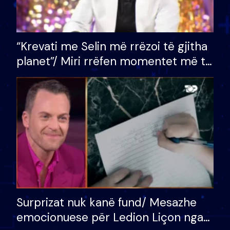
“Krevati me Selin më rrëzoi të gjitha
planet”/ Miri rrëfen momentet më të
bukura në shtëpinë e BB VIP: Do më
mungojë zilja e mëngjesit kur…
Surprizat nuk kanë fund/ Mesazhe
emocionuese për Ledion Liçon nga