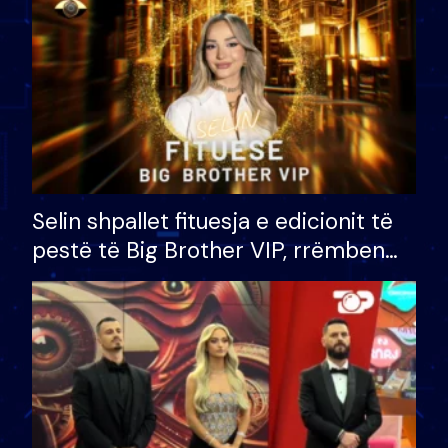
Selin shpallet fituesja e edicionit të
pestë të Big Brother VIP, rrëmben
çmimin e madh prej 100 mijë eurosh