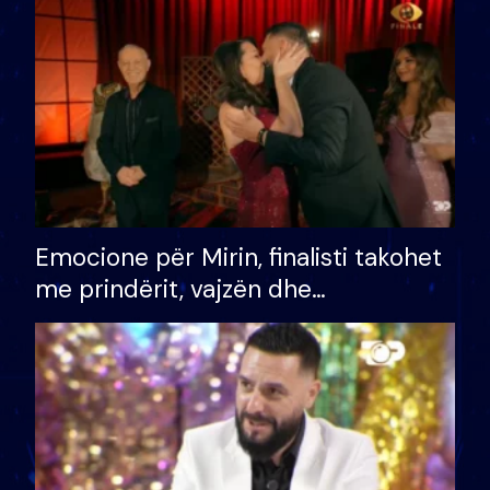
të fituar çmimin e madh
Emocione për Mirin, finalisti takohet
me prindërit, vajzën dhe
bashkëshorten: S’kemi ndonjë letër
divorci apo jo?