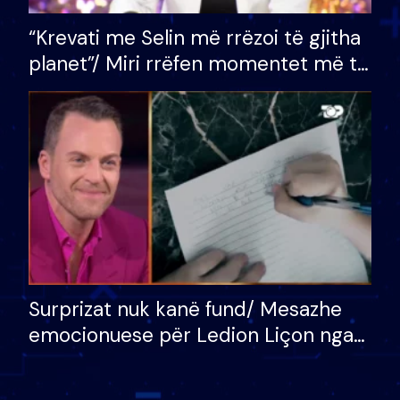
“Krevati me Selin më rrëzoi të gjitha
planet”/ Miri rrëfen momentet më të
bukura në shtëpinë e BB VIP: Do më
mungojë zilja e mëngjesit kur…
Surprizat nuk kanë fund/ Mesazhe
emocionuese për Ledion Liçon nga
nëna dhe fëmijët e tij, moderatori
nuk i mban dot lotët: Nuk meritoj…