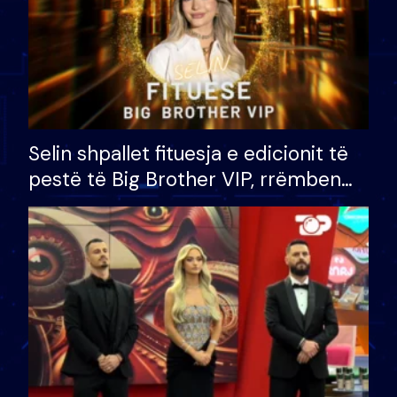
Selin shpallet fituesja e edicionit të
pestë të Big Brother VIP, rrëmben
çmimin e madh prej 100 mijë eurosh