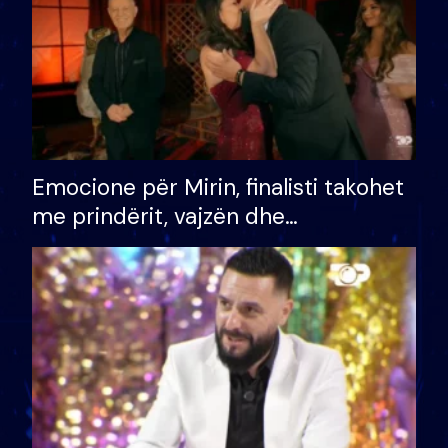
Emocione për Mirin, finalisti takohet
me prindërit, vajzën dhe
bashkëshorten: S’kemi ndonjë letër
divorci apo jo?