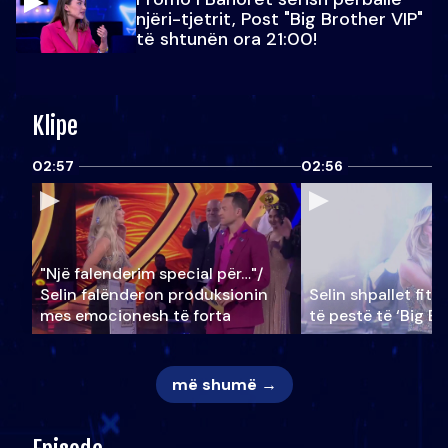
njëri-tjetrit, Post "Big Brother VIP"
të shtunën ora 21:00!
Klipe
02:57
02:56
"Një falenderim special për…"/
Selin falënderon produksionin
Selin shpallet fitu
mes emocionesh të forta
të pestë të ‘Big Br
më shumë →