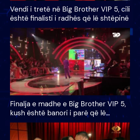
Vendi i tretë në Big Brother VIP 5, cili
është finalisti i radhës që lë shtëpinë
Finalja e madhe e Big Brother VIP 5,
kush është banori i parë që lë
shtëpinë dhe humb mundësinë për
të fituar çmimin e madh