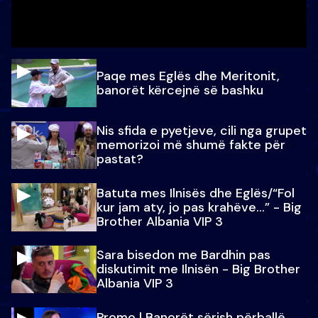
Paqe mes Eglës dhe Meritonit,
banorët kërcejnë së bashku
Nis sfida e pyetjeve, cili nga grupet
memorizoi më shumë fakte për
pastat?
Batuta mes Ilnisës dhe Eglës/“Fol
kur jam aty, jo pas krahëve…” - Big
Brother Albania VIP 3
Sara bisedon me Bardhin pas
diskutimit me Ilnisën - Big Brother
Albania VIP 3
Promo l Banorët sërish përballë