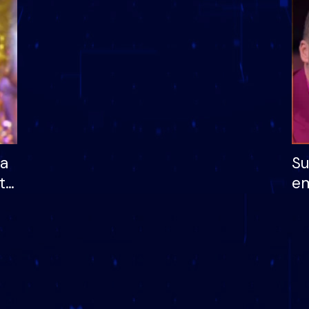
dhe humb mundësinë
të fituar çmimin e m
ha
Su
të
em
më
në
nu