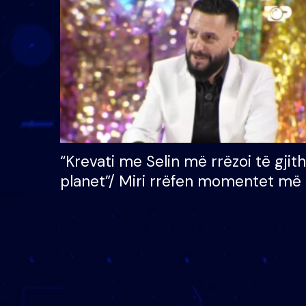
çmimin e madh prej 100
mijë eurosh
“Krevati me Selin më rrëzoi të gjit
planet”/ Miri rrëfen momentet më 
bukura në shtëpinë e BB VIP: Do 
mungojë zilja e mëngjesit kur…