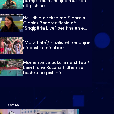
puthje teksa shijojnë muzikën
në pishinë
Në lidhje direkte me Sidorela
Gjonin/ Banorët flasin në
"Shqipëria Live" për finalen e
madhe
"Mora fjalë"/ Finalistët këndojnë
së bashku në oborr
Momente të bukura në shtëpi/
Laerti dhe Rozana hidhen së
bashku në pishinë
02:45