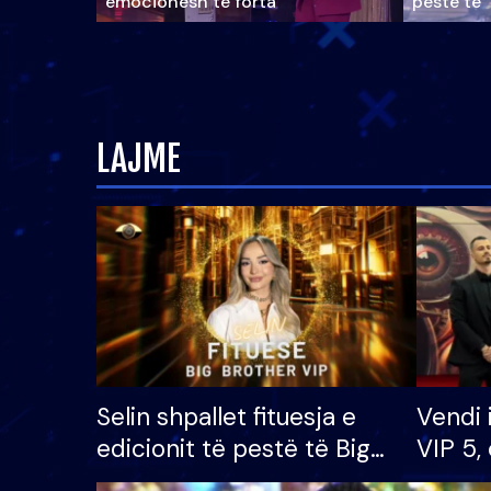
emocionesh të forta
pestë të 
LAJME
Selin shpallet fituesja e
Vendi 
edicionit të pestë të Big
VIP 5, 
Brother VIP, rrëmben
radhës