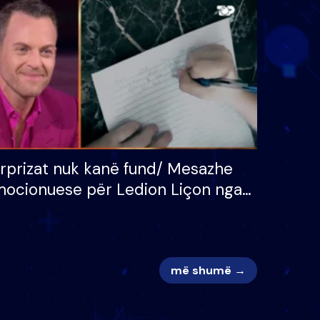
 për
S’kemi ndonjë letër divorci
adh
apo jo?
rprizat nuk kanë fund/ Mesazhe
ocionuese për Ledion Liçon nga
na dhe fëmijët e tij, moderatori
k i mban dot lotët: Nuk meritoj…
më shumë →