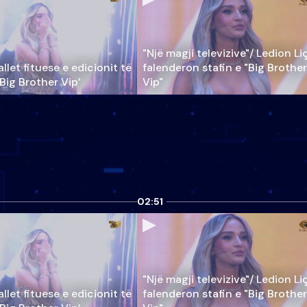
"Një magji televizive"/ Ledion Li
llet fituese e edicionit të
falenderon stafin e "Big Brother
‘Big Brother Vip’
Vip"
02:51
"Një magji televizive"/ Ledion Li
llet fituese e edicionit të
falenderon stafin e "Big Brother