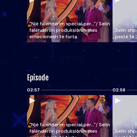
"Një falenderim special për…"/ Selin
falënderon produksionin mes
Selin shpa
emocionesh të forta
pestë të 
Episode
02:57
02:56
"Një falenderim special për…"/ Selin
falënderon produksionin mes
Selin shpa