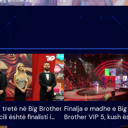
‘Big Brother Vip’
Vip"
i tretë në Big Brother
Finalja e madhe e Big
cili është finalisti i
Brother VIP 5, kush ë
 që lë shtëpinë
banori i parë që lë sh