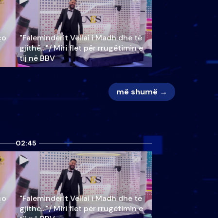
ço
"Faleminderit Vëllai i Madh dhe të
gjithë…"/ Miri flet për rrugëtimin e
tij në BBV
më shumë →
02:45
ço
"Faleminderit Vëllai i Madh dhe të
gjithë…"/ Miri flet për rrugëtimin e