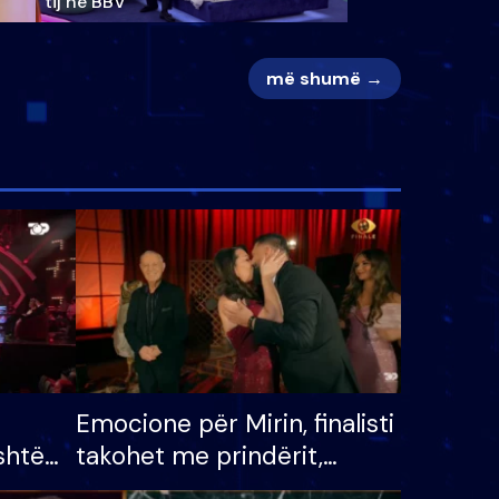
tij në BBV
më shumë →
Emocione për Mirin, finalisti
shtë
takohet me prindërit,
tëpinë
vajzën dhe bashkëshorten: