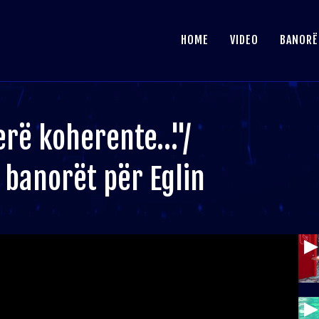
HOME
VIDEO
BANORË
erë koherente…"/
banorët për Eglin