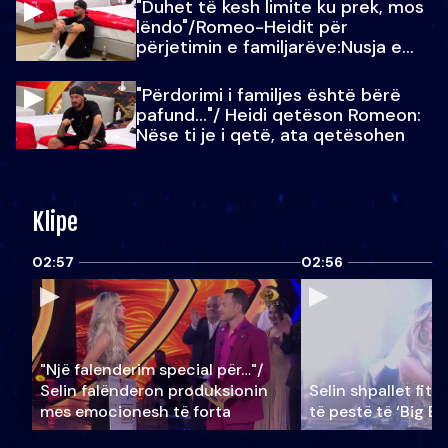
"Duhet të kesh limite ku prek, mos
lëndo"/Romeo-Heidit për
përjetimin e familjarëve:Nusja e
Julit…
"Përdorimi i familjes është bërë
pafund…"/ Heidi qetëson Romeon:
Nëse ti je i qetë, ata qetësohen
Klipe
02:57
02:56
"Një falenderim special për…"/
Selin falënderon produksionin
Selin shpallet fitu
mes emocionesh të forta
të pestë të ‘Big Br