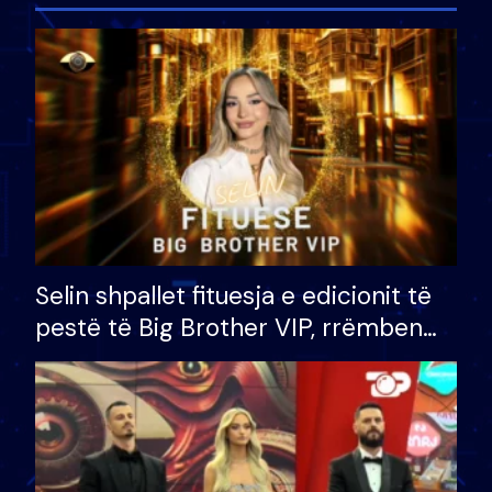
Selin shpallet fituesja e edicionit të
pestë të Big Brother VIP, rrëmben
çmimin e madh prej 100 mijë eurosh