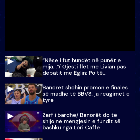
“Nëse i fut hundët në punët e
mija…”/ Gjesti flet me Livian pas
debatit me Eglin: Po të
paralajmëroj
Banorët shohin promon e finales
së madhe të BBV3, ja reagimet e
tyre
Zarf i bardhë/ Banorët do të
shijojnë mëngjesin e fundit së
bashku nga Lori Caffe