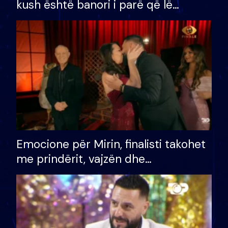
kush është banori i parë që lë
shtëpinë dhe humb mundësinë për
të fituar çmimin e madh
Emocione për Mirin, finalisti takohet
me prindërit, vajzën dhe
bashkëshorten: S’kemi ndonjë letër
divorci apo jo?