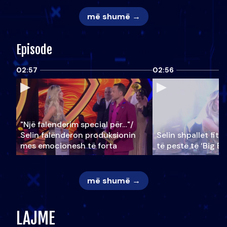
më shumë →
Episode
02:57
02:56
"Një falenderim special për…"/
Selin falënderon produksionin
Selin shpallet fitu
mes emocionesh të forta
të pestë të ‘Big Br
më shumë →
LAJME