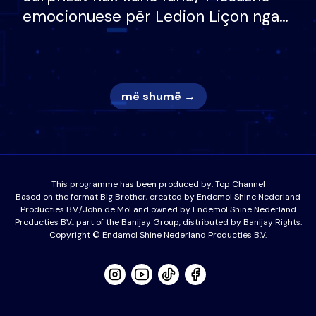
emocionuese për Ledion Liçon nga
nëna dhe fëmijët e tij, moderatori
nuk i mban dot lotët: Nuk meritoj…
më shumë →
This programme has been produced by:
Top Channel
Based on the format Big Brother, created by Endemol Shine Nederland
Producties B.V./John de Mol and owned by Endemol Shine Nederland
Producties BV., part of the Banijay Group, distributed by Banijay Rights.
Copyright © Endamol Shine Nederland Producties B.V.