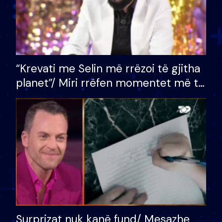
“Krevati me Selin më rrëzoi të gjitha
planet”/ Miri rrëfen momentet më të
bukura në shtëpinë e BB VIP: Do më
mungojë zilja e mëngjesit kur…
Surprizat nuk kanë fund/ Mesazhe