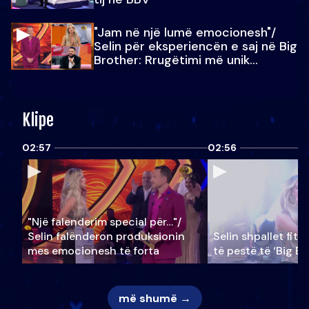
"Jam në një lumë emocionesh"/
Selin për eksperiencën e saj në Big
Brother: Rrugëtimi më unik…
Klipe
02:57
02:56
"Një falenderim special për…"/
Selin falënderon produksionin
Selin shpallet fitu
mes emocionesh të forta
të pestë të ‘Big Br
më shumë →