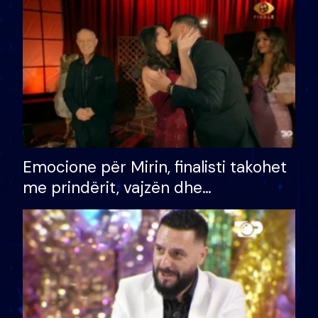
të fituar çmimin e madh
Emocione për Mirin, finalisti takohet
me prindërit, vajzën dhe
bashkëshorten: S’kemi ndonjë letër
divorci apo jo?