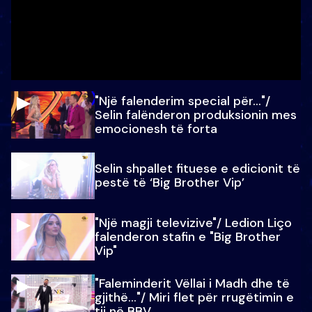
"Një falenderim special për…"/
Selin falënderon produksionin mes
emocionesh të forta
Selin shpallet fituese e edicionit të
pestë të ‘Big Brother Vip’
"Një magji televizive"/ Ledion Liço
falenderon stafin e "Big Brother
Vip"
"Faleminderit Vëllai i Madh dhe të
gjithë…"/ Miri flet për rrugëtimin e
tij në BBV