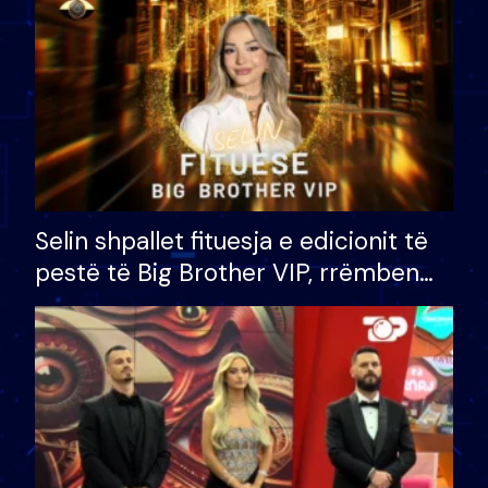
Selin shpallet fituesja e edicionit të
pestë të Big Brother VIP, rrëmben
çmimin e madh prej 100 mijë eurosh