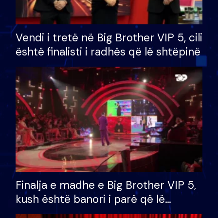
Vendi i tretë në Big Brother VIP 5, cili
është finalisti i radhës që lë shtëpinë
Finalja e madhe e Big Brother VIP 5,
kush është banori i parë që lë
shtëpinë dhe humb mundësinë për