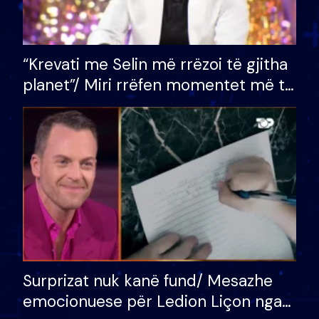
“Krevati me Selin më rrëzoi të gjitha
planet”/ Miri rrëfen momentet më të
bukura në shtëpinë e BB VIP: Do më
mungojë zilja e mëngjesit kur…
Surprizat nuk kanë fund/ Mesazhe
emocionuese për Ledion Liçon nga