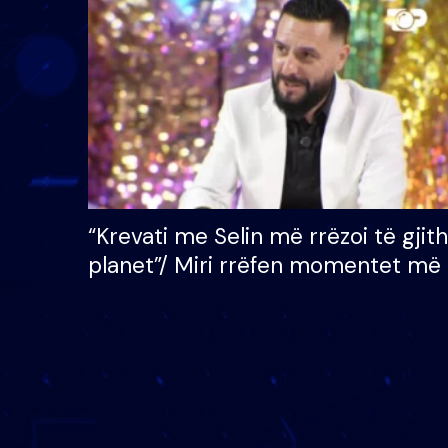
çmimin e madh prej 100
mijë eurosh
“Krevati me Selin më rrëzoi të gjit
planet”/ Miri rrëfen momentet më 
bukura në shtëpinë e BB VIP: Do 
mungojë zilja e mëngjesit kur…