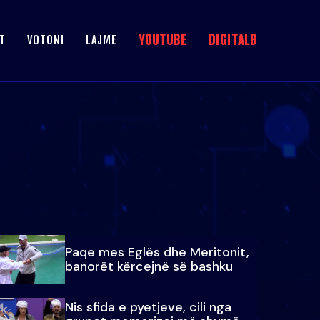
YOUTUBE
DIGITALB
T
VOTONI
LAJME
Paqe mes Eglës dhe Meritonit,
banorët kërcejnë së bashku
Nis sfida e pyetjeve, cili nga