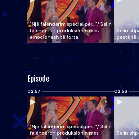
"Një falenderim special për…"/ Selin
falënderon produksionin mes
Selin shpa
emocionesh të forta
pestë të 
Episode
02:57
02:56
"Një falenderim special për…"/ Selin
falënderon produksionin mes
Selin shpa