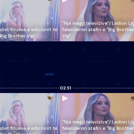
"Një magji televizive"/ Ledion Li
llet fituese e edicionit të
falenderon stafin e "Big Brother
‘Big Brother Vip’
Vip"
02:51
"Një magji televizive"/ Ledion Li
llet fituese e edicionit të
falenderon stafin e "Big Brother