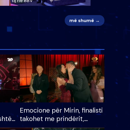
tij në BBV
më shumë →
Emocione për Mirin, finalisti
shtë
takohet me prindërit,
tëpinë
vajzën dhe bashkëshorten: