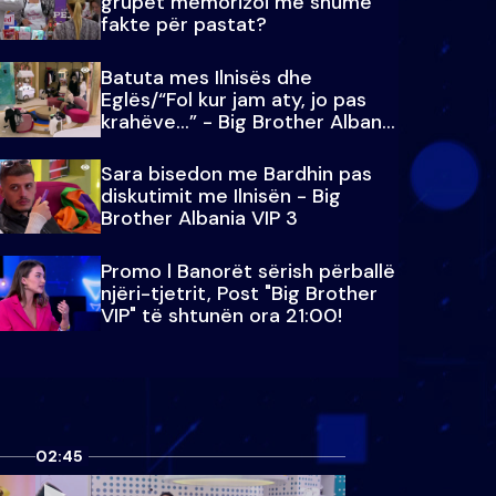
grupet memorizoi më shumë
fakte për pastat?
Batuta mes Ilnisës dhe
Eglës/“Fol kur jam aty, jo pas
krahëve…” - Big Brother Albania
VIP 3
Sara bisedon me Bardhin pas
diskutimit me Ilnisën - Big
Brother Albania VIP 3
Promo l Banorët sërish përballë
njëri-tjetrit, Post "Big Brother
VIP" të shtunën ora 21:00!
02:45