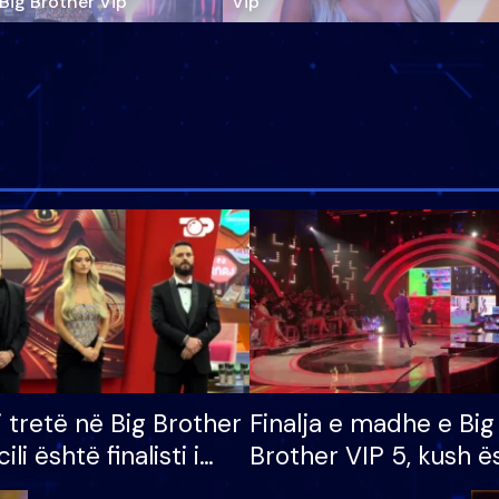
‘Big Brother Vip’
Vip"
i tretë në Big Brother
Finalja e madhe e Big
cili është finalisti i
Brother VIP 5, kush ë
 që lë shtëpinë
banori i parë që lë sh