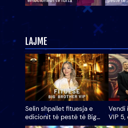
emocionesh të forta
pestë të 
LAJME
Selin shpallet fituesja e
Vendi 
edicionit të pestë të Big
VIP 5, 
Brother VIP, rrëmben
radhës