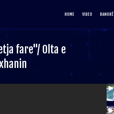
HOME
VIDEO
BANORË
ja fare"/ Olta e
lxhanin