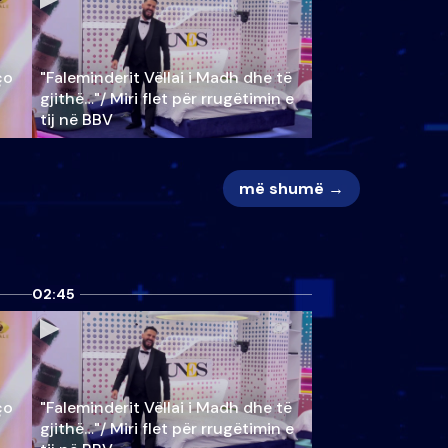
ço
"Faleminderit Vëllai i Madh dhe të
gjithë…"/ Miri flet për rrugëtimin e
tij në BBV
më shumë →
02:45
ço
"Faleminderit Vëllai i Madh dhe të
gjithë…"/ Miri flet për rrugëtimin e