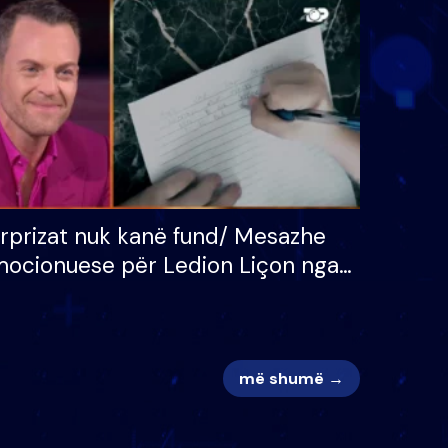
 për
S’kemi ndonjë letër divorci
adh
apo jo?
rprizat nuk kanë fund/ Mesazhe
ocionuese për Ledion Liçon nga
na dhe fëmijët e tij, moderatori
k i mban dot lotët: Nuk meritoj…
më shumë →