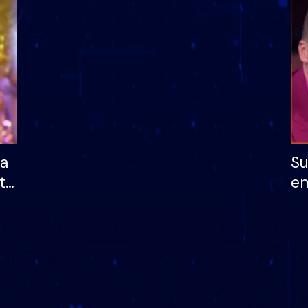
dhe humb mundësinë
të fituar çmimin e m
ha
Su
të
em
më
në
nu