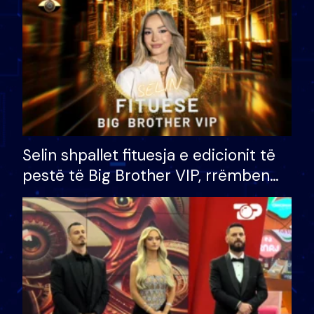
Selin shpallet fituesja e edicionit të
pestë të Big Brother VIP, rrëmben
çmimin e madh prej 100 mijë eurosh