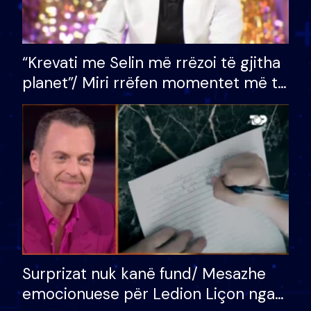
“Krevati me Selin më rrëzoi të gjitha
planet”/ Miri rrëfen momentet më të
bukura në shtëpinë e BB VIP: Do më
mungojë zilja e mëngjesit kur…
Surprizat nuk kanë fund/ Mesazhe
emocionuese për Ledion Liçon nga