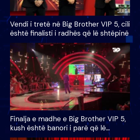
Vendi i tretë në Big Brother VIP 5, cili
është finalisti i radhës që lë shtëpinë
Finalja e madhe e Big Brother VIP 5,
kush është banori i parë që lë
shtëpinë dhe humb mundësinë për