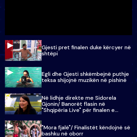
Gjesti pret finalen duke kërcyer në
shtëpi
Egli dhe Gjesti shkëmbejnë puthje
teksa shijojnë muzikën në pishinë
Në lidhje direkte me Sidorela
Gjonin/ Banorët flasin në
"Shqipëria Live" për finalen e
madhe
"Mora fjalë"/ Finalistët këndojnë së
bashku në oborr