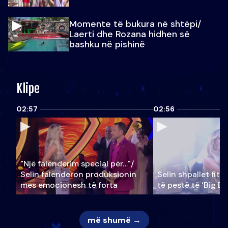
Momente të bukura në shtëpi/
Laerti dhe Rozana hidhen së
bashku në pishinë
Klipe
02:57
02:56
"Një falenderim special për…"/
Selin falënderon produksionin
Selin shpallet fitu
mes emocionesh të forta
të pestë të ‘Big Br
më shumë →