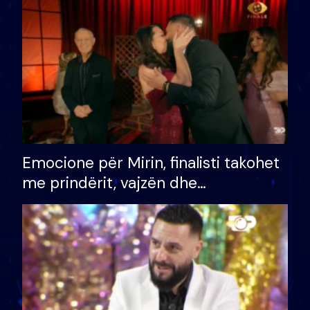
të fituar çmimin e madh
Emocione për Mirin, finalisti takohet
me prindërit, vajzën dhe
bashkëshorten: S’kemi ndonjë letër
divorci apo jo?