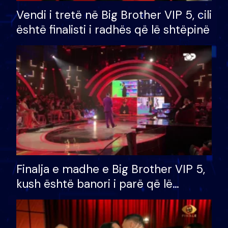
Vendi i tretë në Big Brother VIP 5, cili
është finalisti i radhës që lë shtëpinë
Finalja e madhe e Big Brother VIP 5,
kush është banori i parë që lë
shtëpinë dhe humb mundësinë për
të fituar çmimin e madh