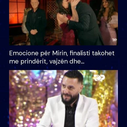
Emocione për Mirin, finalisti takohet
me prindërit, vajzën dhe
bashkëshorten: S’kemi ndonjë letër
divorci apo jo?