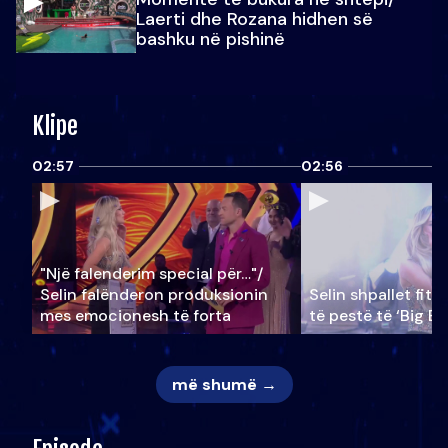
Laerti dhe Rozana hidhen së
bashku në pishinë
Klipe
02:57
02:56
"Një falenderim special për…"/
Selin falënderon produksionin
Selin shpallet fitu
mes emocionesh të forta
të pestë të ‘Big Br
më shumë →