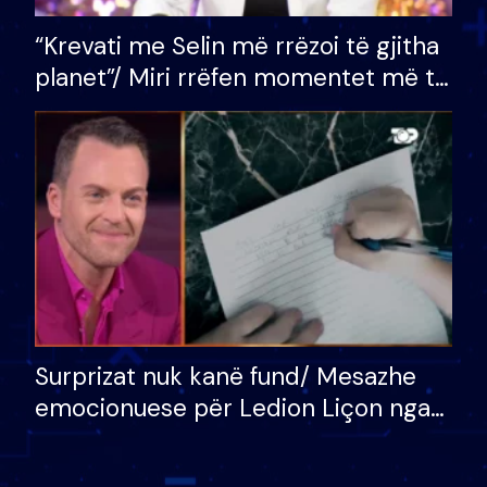
“Krevati me Selin më rrëzoi të gjitha
planet”/ Miri rrëfen momentet më të
bukura në shtëpinë e BB VIP: Do më
mungojë zilja e mëngjesit kur…
Surprizat nuk kanë fund/ Mesazhe
emocionuese për Ledion Liçon nga
nëna dhe fëmijët e tij, moderatori
nuk i mban dot lotët: Nuk meritoj…