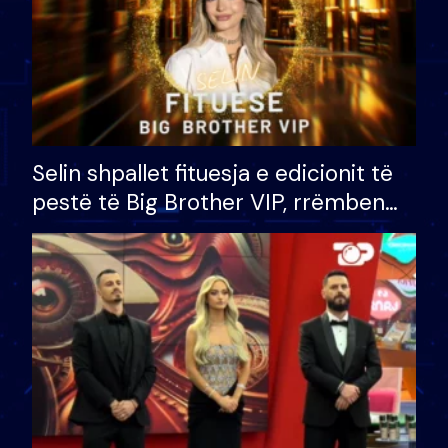
Selin shpallet fituesja e edicionit të
pestë të Big Brother VIP, rrëmben
çmimin e madh prej 100 mijë eurosh