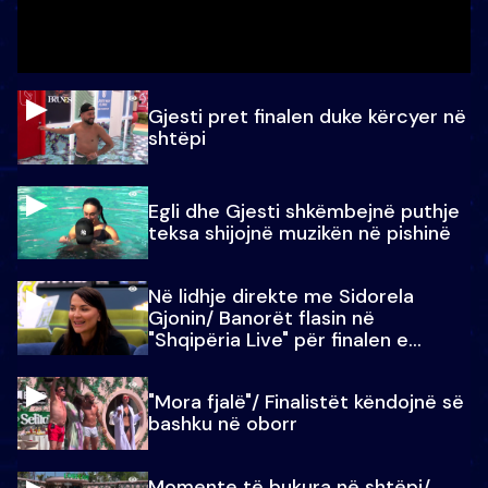
Gjesti pret finalen duke kërcyer në
shtëpi
Egli dhe Gjesti shkëmbejnë puthje
teksa shijojnë muzikën në pishinë
Në lidhje direkte me Sidorela
Gjonin/ Banorët flasin në
"Shqipëria Live" për finalen e
madhe
"Mora fjalë"/ Finalistët këndojnë së
bashku në oborr
Momente të bukura në shtëpi/