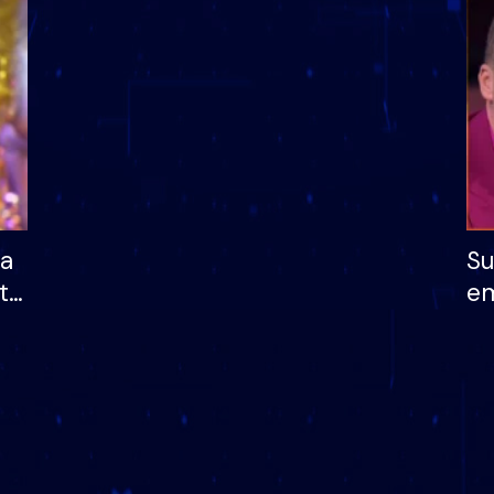
dhe humb mundësinë
të fituar çmimin e m
ha
Su
të
em
më
në
nu