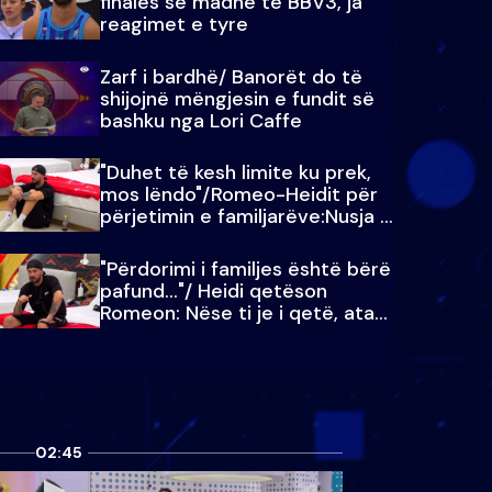
finales së madhe të BBV3, ja
reagimet e tyre
Zarf i bardhë/ Banorët do të
shijojnë mëngjesin e fundit së
bashku nga Lori Caffe
"Duhet të kesh limite ku prek,
mos lëndo"/Romeo-Heidit për
përjetimin e familjarëve:Nusja e
Julit…
"Përdorimi i familjes është bërë
pafund…"/ Heidi qetëson
Romeon: Nëse ti je i qetë, ata
qetësohen
02:45