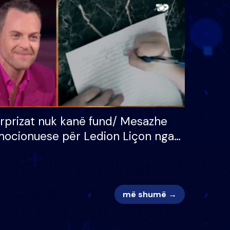
 për
S’kemi ndonjë letër divorci
adh
apo jo?
rprizat nuk kanë fund/ Mesazhe
ocionuese për Ledion Liçon nga
na dhe fëmijët e tij, moderatori
k i mban dot lotët: Nuk meritoj…
më shumë →