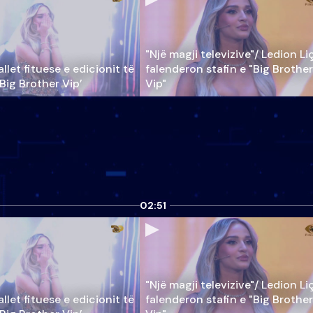
"Një magji televizive"/ Ledion Li
llet fituese e edicionit të
falenderon stafin e "Big Brother
‘Big Brother Vip’
Vip"
02:51
"Një magji televizive"/ Ledion Li
llet fituese e edicionit të
falenderon stafin e "Big Brother