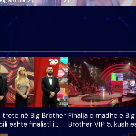
‘Big Brother Vip’
Vip"
i tretë në Big Brother
Finalja e madhe e Big
cili është finalisti i
Brother VIP 5, kush ë
 që lë shtëpinë
banori i parë që lë sh