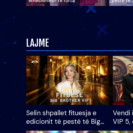
emocionesh të forta
pestë të 
LAJME
Selin shpallet fituesja e
Vendi 
edicionit të pestë të Big
VIP 5, 
Brother VIP, rrëmben
radhës