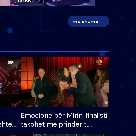
tij në BBV
më shumë →
Emocione për Mirin, finalisti
shtë
takohet me prindërit,
tëpinë
vajzën dhe bashkëshorten: