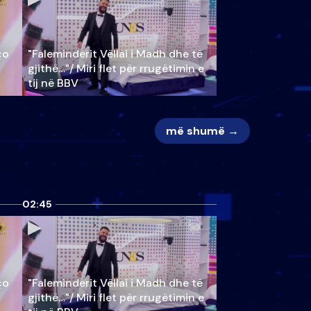
ço
"Faleminderit Vëllai i Madh dhe të
gjithë…"/ Miri flet për rrugëtimin e
tij në BBV
më shumë →
02:45
ço
"Faleminderit Vëllai i Madh dhe të
gjithë…"/ Miri flet për rrugëtimin e