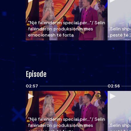
"Një falenderim special për…"/ Selin
falënderon produksionin mes
Selin shpa
emocionesh të forta
pestë të 
Episode
02:57
02:56
"Një falenderim special për…"/ Selin
falënderon produksionin mes
Selin shpa