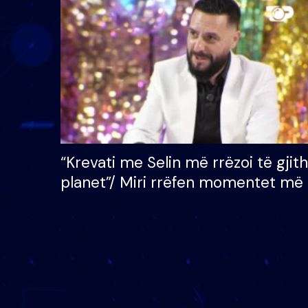
çmimin e madh prej 100
mijë eurosh
“Krevati me Selin më rrëzoi të gjit
planet”/ Miri rrëfen momentet më 
bukura në shtëpinë e BB VIP: Do 
mungojë zilja e mëngjesit kur…