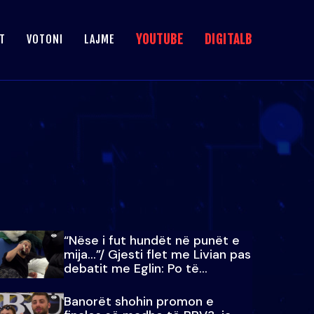
YOUTUBE
DIGITALB
T
VOTONI
LAJME
“Nëse i fut hundët në punët e
mija…”/ Gjesti flet me Livian pas
debatit me Eglin: Po të
paralajmëroj
Banorët shohin promon e