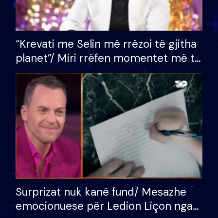
“Krevati me Selin më rrëzoi të gjitha
planet”/ Miri rrëfen momentet më të
bukura në shtëpinë e BB VIP: Do më
mungojë zilja e mëngjesit kur…
Surprizat nuk kanë fund/ Mesazhe
emocionuese për Ledion Liçon nga