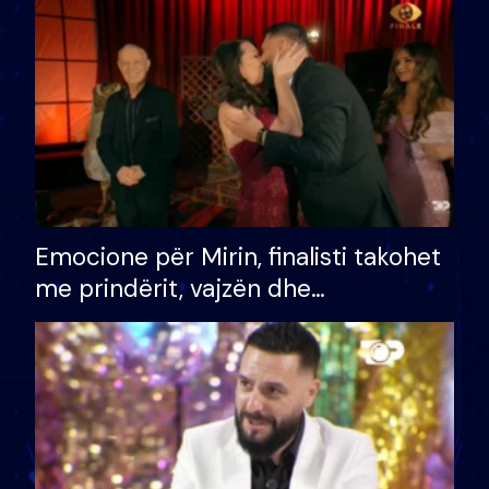
të fituar çmimin e madh
Emocione për Mirin, finalisti takohet
me prindërit, vajzën dhe
bashkëshorten: S’kemi ndonjë letër
divorci apo jo?