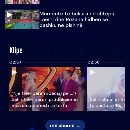
Momente të bukura në shtëpi/
Laerti dhe Rozana hidhen së
bashku në pishinë
Klipe
02:57
02:56
"Një falenderim special për…"/
Selin falënderon produksionin
Selin shpallet fitu
mes emocionesh të forta
të pestë të ‘Big Br
më shumë →