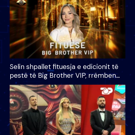
Selin shpallet fituesja e edicionit të
pestë të Big Brother VIP, rrëmben
çmimin e madh prej 100 mijë eurosh