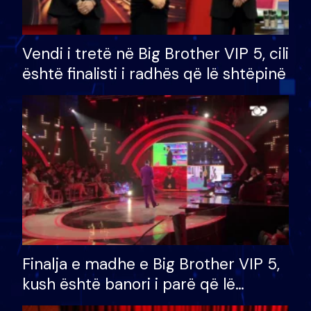
Vendi i tretë në Big Brother VIP 5, cili
është finalisti i radhës që lë shtëpinë
Finalja e madhe e Big Brother VIP 5,
kush është banori i parë që lë
shtëpinë dhe humb mundësinë për