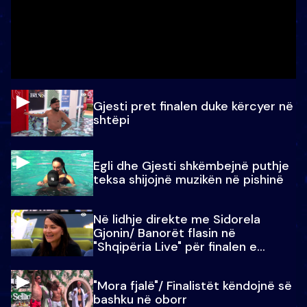
Gjesti pret finalen duke kërcyer në
shtëpi
Egli dhe Gjesti shkëmbejnë puthje
teksa shijojnë muzikën në pishinë
Në lidhje direkte me Sidorela
Gjonin/ Banorët flasin në
"Shqipëria Live" për finalen e
madhe
"Mora fjalë"/ Finalistët këndojnë së
bashku në oborr