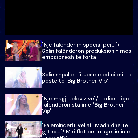
"Një falenderim special për…"/
Selin falënderon produksionin mes
emocionesh të forta
Selin shpallet fituese e edicionit të
pestë të ‘Big Brother Vip’
"Një magji televizive"/ Ledion Liço
falenderon stafin e "Big Brother
Vip"
"Faleminderit Vëllai i Madh dhe të
gjithë…"/ Miri flet për rrugëtimin e
tij në BBV