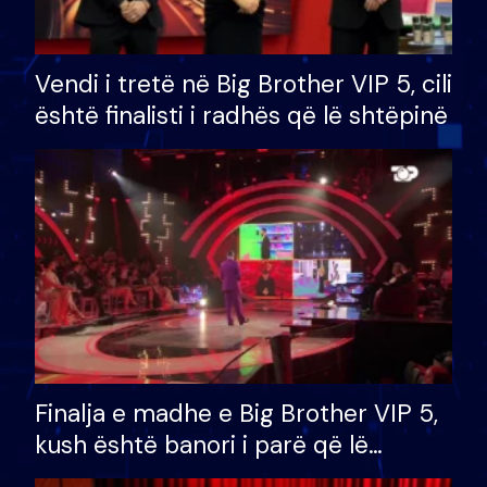
Vendi i tretë në Big Brother VIP 5, cili
është finalisti i radhës që lë shtëpinë
Finalja e madhe e Big Brother VIP 5,
kush është banori i parë që lë
shtëpinë dhe humb mundësinë për