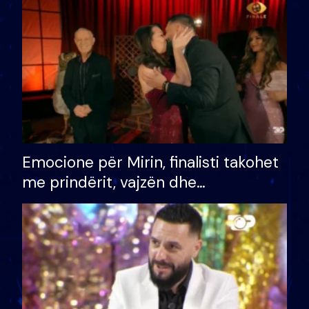
të fituar çmimin e madh
Emocione për Mirin, finalisti takohet
me prindërit, vajzën dhe
bashkëshorten: S’kemi ndonjë letër
divorci apo jo?