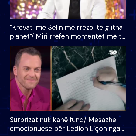
“Krevati me Selin më rrëzoi të gjitha
planet”/ Miri rrëfen momentet më të
bukura në shtëpinë e BB VIP: Do më
mungojë zilja e mëngjesit kur…
Surprizat nuk kanë fund/ Mesazhe
emocionuese për Ledion Liçon nga