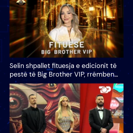
Selin shpallet fituesja e edicionit të
pestë të Big Brother VIP, rrëmben
çmimin e madh prej 100 mijë eurosh