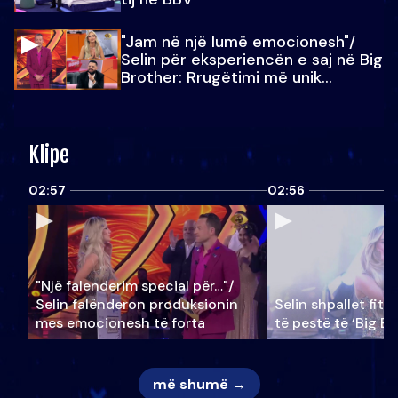
"Jam në një lumë emocionesh"/
Selin për eksperiencën e saj në Big
Brother: Rrugëtimi më unik…
Klipe
02:57
02:56
"Një falenderim special për…"/
Selin falënderon produksionin
Selin shpallet fitu
mes emocionesh të forta
të pestë të ‘Big Br
më shumë →