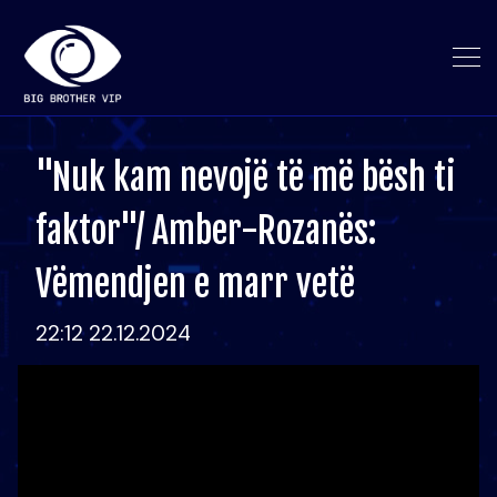
"Nuk kam nevojë të më bësh ti
faktor"/ Amber-Rozanës:
Vëmendjen e marr vetë
22:12 22.12.2024