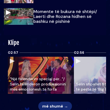
Momente të bukura në shtëpi/
Laerti dhe Rozana hidhen së
bashku në pishinë
Klipe
02:57
02:56
"Një falenderim special për…"/
Selin falënderon produksionin
Selin shpallet fitu
mes emocionesh të forta
të pestë të ‘Big Br
më shumë →