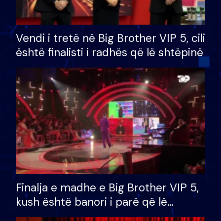
Vendi i tretë në Big Brother VIP 5, cili
është finalisti i radhës që lë shtëpinë
Finalja e madhe e Big Brother VIP 5,
kush është banori i parë që lë
shtëpinë dhe humb mundësinë për