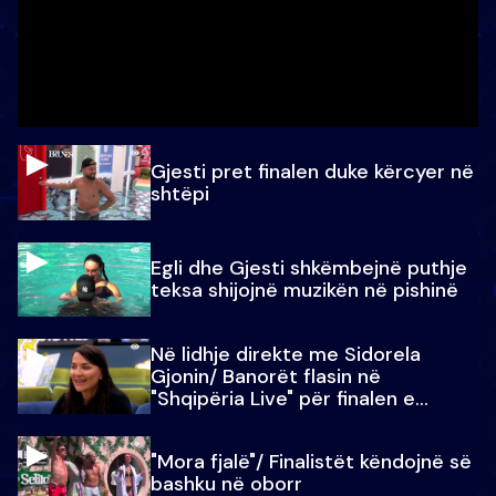
Gjesti pret finalen duke kërcyer në
shtëpi
Egli dhe Gjesti shkëmbejnë puthje
teksa shijojnë muzikën në pishinë
Në lidhje direkte me Sidorela
Gjonin/ Banorët flasin në
"Shqipëria Live" për finalen e
madhe
"Mora fjalë"/ Finalistët këndojnë së
bashku në oborr