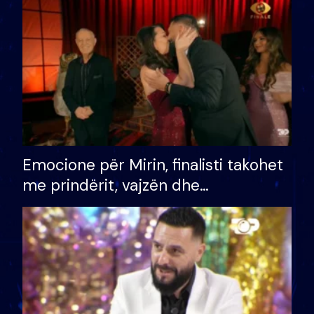
të fituar çmimin e madh
Emocione për Mirin, finalisti takohet
me prindërit, vajzën dhe
bashkëshorten: S’kemi ndonjë letër
divorci apo jo?