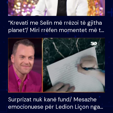
“Krevati me Selin më rrëzoi të gjitha
planet”/ Miri rrëfen momentet më të
bukura në shtëpinë e BB VIP: Do më
mungojë zilja e mëngjesit kur…
Surprizat nuk kanë fund/ Mesazhe
emocionuese për Ledion Liçon nga