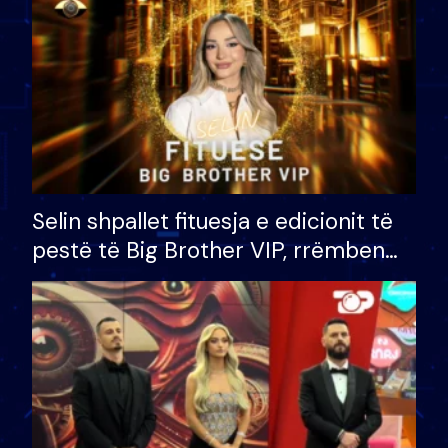
Selin shpallet fituesja e edicionit të
pestë të Big Brother VIP, rrëmben
çmimin e madh prej 100 mijë eurosh