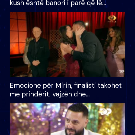
kush është banori i parë që lë
shtëpinë dhe humb mundësinë për
të fituar çmimin e madh
Emocione për Mirin, finalisti takohet
me prindërit, vajzën dhe
bashkëshorten: S’kemi ndonjë letër
divorci apo jo?