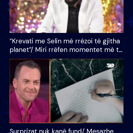
“Krevati me Selin më rrëzoi të gjitha
planet”/ Miri rrëfen momentet më të
bukura në shtëpinë e BB VIP: Do më
mungojë zilja e mëngjesit kur…
Surprizat nuk kanë fund/ Mesazhe