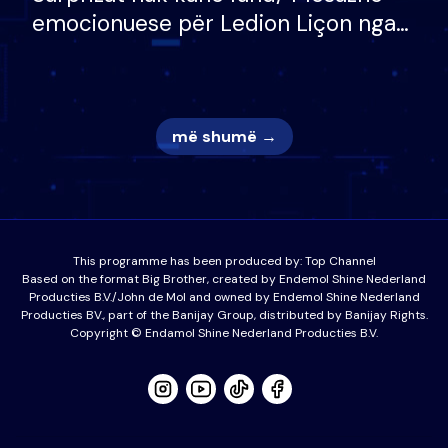
emocionuese për Ledion Liçon nga
nëna dhe fëmijët e tij, moderatori
nuk i mban dot lotët: Nuk meritoj…
më shumë →
This programme has been produced by:
Top Channel
Based on the format Big Brother, created by Endemol Shine Nederland
Producties B.V./John de Mol and owned by Endemol Shine Nederland
Producties BV., part of the Banijay Group, distributed by Banijay Rights.
Copyright © Endamol Shine Nederland Producties B.V.