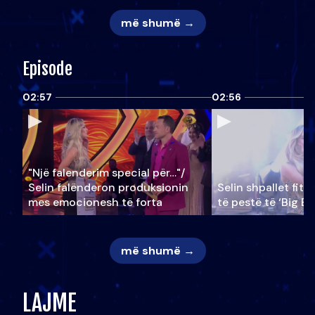
më shumë →
Episode
02:57
02:56
"Një falenderim special për…"/
Selin falënderon produksionin
Selin shpallet fitu
mes emocionesh të forta
të pestë të ‘Big Br
më shumë →
LAJME