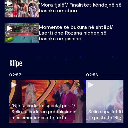
"Mora fjalë"/ Finalistët këndojnë së
bashku në oborr
Momente të bukura në shtëpi/
Laerti dhe Rozana hidhen së
bashku në pishinë
Klipe
02:57
02:56
"Një falenderim special për…"/
Selin falënderon produksionin
Selin shpallet fitu
mes emocionesh të forta
të pestë të ‘Big Br