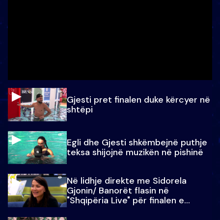
Gjesti pret finalen duke kërcyer në
shtëpi
Egli dhe Gjesti shkëmbejnë puthje
teksa shijojnë muzikën në pishinë
Në lidhje direkte me Sidorela
Gjonin/ Banorët flasin në
"Shqipëria Live" për finalen e
madhe