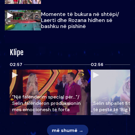
Momente të bukura në shtëpi/
Laerti dhe Rozana hidhen së
bashku në pishinë
Klipe
02:57
02:56
"Një falenderim special për…"/
Selin falënderon produksionin
Selin shpallet fitu
mes emocionesh të forta
të pestë të ‘Big Br
më shumë →