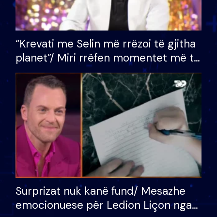
“Krevati me Selin më rrëzoi të gjitha
planet”/ Miri rrëfen momentet më të
bukura në shtëpinë e BB VIP: Do më
mungojë zilja e mëngjesit kur…
Surprizat nuk kanë fund/ Mesazhe
emocionuese për Ledion Liçon nga