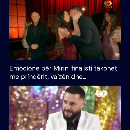
të fituar çmimin e madh
Emocione për Mirin, finalisti takohet
me prindërit, vajzën dhe
bashkëshorten: S’kemi ndonjë letër
divorci apo jo?