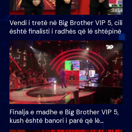
Vendi i tretë në Big Brother VIP 5, cili
është finalisti i radhës që lë shtëpinë
Finalja e madhe e Big Brother VIP 5,
kush është banori i parë që lë
shtëpinë dhe humb mundësinë për