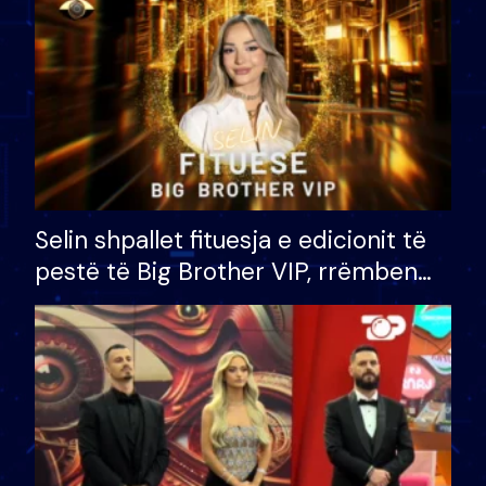
Selin shpallet fituesja e edicionit të
pestë të Big Brother VIP, rrëmben
çmimin e madh prej 100 mijë eurosh