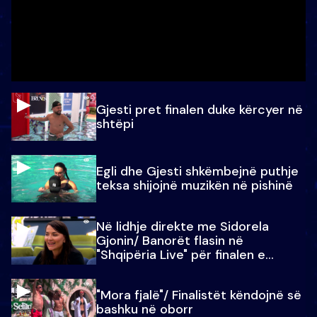
Gjesti pret finalen duke kërcyer në
shtëpi
Egli dhe Gjesti shkëmbejnë puthje
teksa shijojnë muzikën në pishinë
Në lidhje direkte me Sidorela
Gjonin/ Banorët flasin në
"Shqipëria Live" për finalen e
madhe
"Mora fjalë"/ Finalistët këndojnë së
bashku në oborr