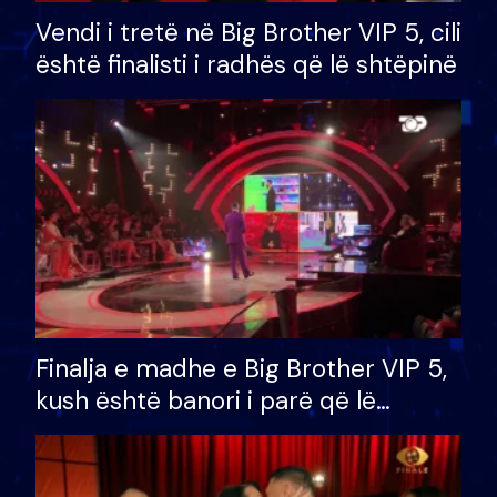
Vendi i tretë në Big Brother VIP 5, cili
është finalisti i radhës që lë shtëpinë
Finalja e madhe e Big Brother VIP 5,
kush është banori i parë që lë
shtëpinë dhe humb mundësinë për
të fituar çmimin e madh