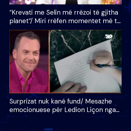
“Krevati me Selin më rrëzoi të gjitha
planet”/ Miri rrëfen momentet më të
bukura në shtëpinë e BB VIP: Do më
mungojë zilja e mëngjesit kur…
Surprizat nuk kanë fund/ Mesazhe
emocionuese për Ledion Liçon nga
nëna dhe fëmijët e tij, moderatori
nuk i mban dot lotët: Nuk meritoj…