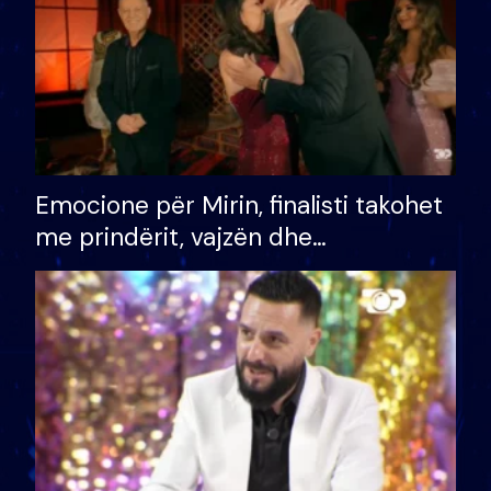
Emocione për Mirin, finalisti takohet
me prindërit, vajzën dhe
bashkëshorten: S’kemi ndonjë letër
divorci apo jo?