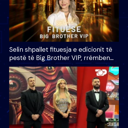
Selin shpallet fituesja e edicionit të
pestë të Big Brother VIP, rrëmben
çmimin e madh prej 100 mijë eurosh