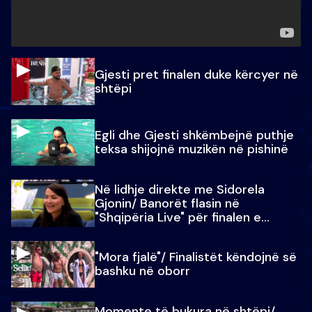
Gjesti pret finalen duke kërcyer në
shtëpi
Egli dhe Gjesti shkëmbejnë puthje
teksa shijojnë muzikën në pishinë
Në lidhje direkte me Sidorela
Gjonin/ Banorët flasin në
"Shqipëria Live" për finalen e
madhe
"Mora fjalë"/ Finalistët këndojnë së
bashku në oborr
Momente të bukura në shtëpi/