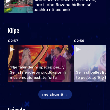
Laerti dhe Rozana hidhen së
bashku në pishinë
Klipe
02:57
02:56
"Një falenderim special për…"/
Selin falënderon produksionin
Selin shpallet fitu
mes emocionesh të forta
të pestë të ‘Big Br
më shumë →