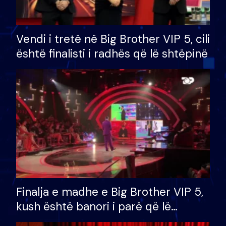
Vendi i tretë në Big Brother VIP 5, cili
është finalisti i radhës që lë shtëpinë
Finalja e madhe e Big Brother VIP 5,
kush është banori i parë që lë
shtëpinë dhe humb mundësinë për