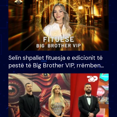
Selin shpallet fituesja e edicionit të
pestë të Big Brother VIP, rrëmben
çmimin e madh prej 100 mijë eurosh