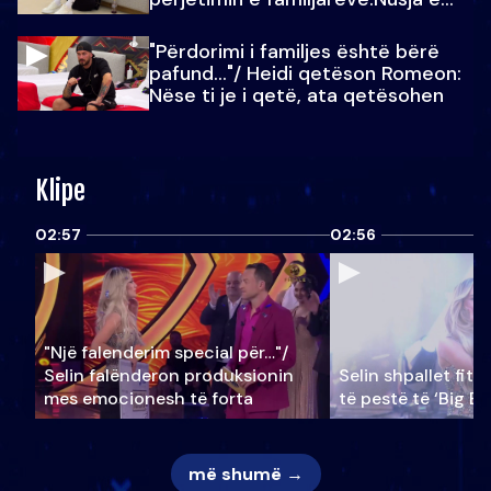
Julit…
"Përdorimi i familjes është bërë
pafund…"/ Heidi qetëson Romeon:
Nëse ti je i qetë, ata qetësohen
Klipe
02:57
02:56
"Një falenderim special për…"/
Selin falënderon produksionin
Selin shpallet fitu
mes emocionesh të forta
të pestë të ‘Big Br
më shumë →