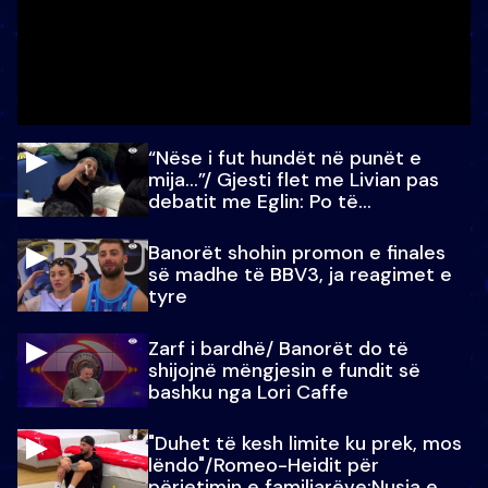
“Nëse i fut hundët në punët e
mija…”/ Gjesti flet me Livian pas
debatit me Eglin: Po të
paralajmëroj
Banorët shohin promon e finales
së madhe të BBV3, ja reagimet e
tyre
Zarf i bardhë/ Banorët do të
shijojnë mëngjesin e fundit së
bashku nga Lori Caffe
"Duhet të kesh limite ku prek, mos
lëndo"/Romeo-Heidit për
përjetimin e familjarëve:Nusja e