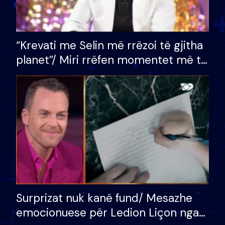
“Krevati me Selin më rrëzoi të gjitha
planet”/ Miri rrëfen momentet më të
bukura në shtëpinë e BB VIP: Do më
mungojë zilja e mëngjesit kur…
Surprizat nuk kanë fund/ Mesazhe
emocionuese për Ledion Liçon nga