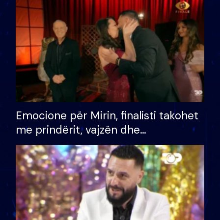
të fituar çmimin e madh
Emocione për Mirin, finalisti takohet
me prindërit, vajzën dhe
bashkëshorten: S’kemi ndonjë letër
divorci apo jo?