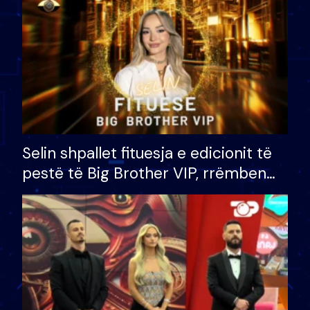
Selin shpallet fituesja e edicionit të
pestë të Big Brother VIP, rrëmben
çmimin e madh prej 100 mijë eurosh