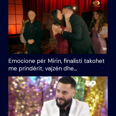
të fituar çmimin e madh
Emocione për Mirin, finalisti takohet
me prindërit, vajzën dhe
bashkëshorten: S’kemi ndonjë letër
divorci apo jo?