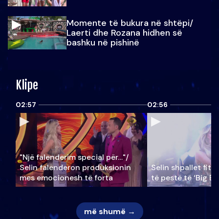
Momente të bukura në shtëpi/
Laerti dhe Rozana hidhen së
bashku në pishinë
Klipe
02:57
02:56
"Një falenderim special për…"/
Selin falënderon produksionin
Selin shpallet fitu
mes emocionesh të forta
të pestë të ‘Big Br
më shumë →