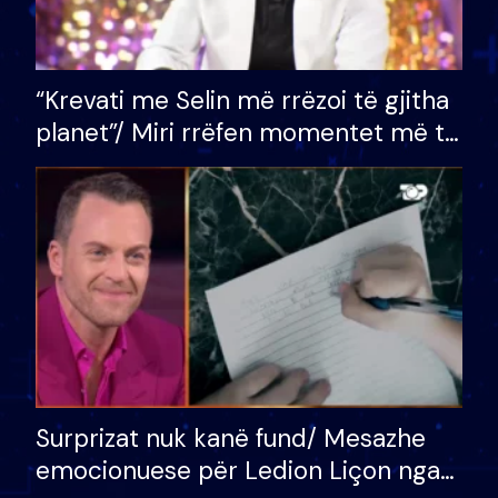
“Krevati me Selin më rrëzoi të gjitha
planet”/ Miri rrëfen momentet më të
bukura në shtëpinë e BB VIP: Do më
mungojë zilja e mëngjesit kur…
Surprizat nuk kanë fund/ Mesazhe
emocionuese për Ledion Liçon nga