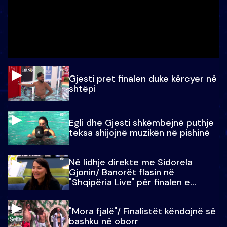
Gjesti pret finalen duke kërcyer në
shtëpi
Egli dhe Gjesti shkëmbejnë puthje
teksa shijojnë muzikën në pishinë
Në lidhje direkte me Sidorela
Gjonin/ Banorët flasin në
"Shqipëria Live" për finalen e
madhe
"Mora fjalë"/ Finalistët këndojnë së
bashku në oborr