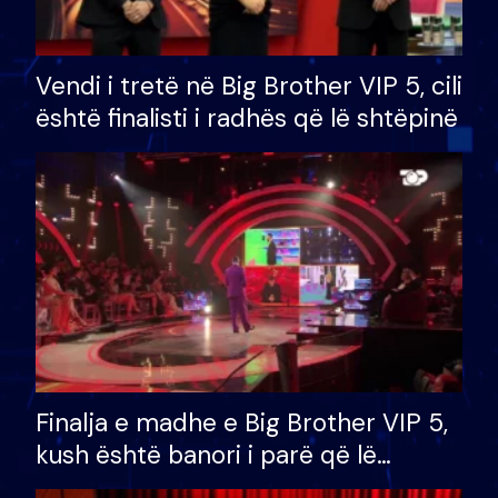
Vendi i tretë në Big Brother VIP 5, cili
është finalisti i radhës që lë shtëpinë
Finalja e madhe e Big Brother VIP 5,
kush është banori i parë që lë
shtëpinë dhe humb mundësinë për