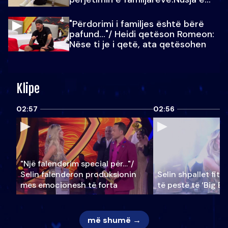
Julit…
"Përdorimi i familjes është bërë
pafund…"/ Heidi qetëson Romeon:
Nëse ti je i qetë, ata qetësohen
Klipe
02:57
02:56
"Një falenderim special për…"/
Selin falënderon produksionin
Selin shpallet fitu
mes emocionesh të forta
të pestë të ‘Big Br
më shumë →