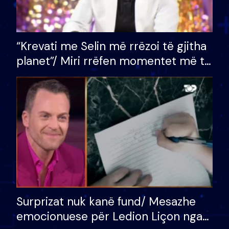
“Krevati me Selin më rrëzoi të gjitha
planet”/ Miri rrëfen momentet më të
bukura në shtëpinë e BB VIP: Do më
mungojë zilja e mëngjesit kur…
Surprizat nuk kanë fund/ Mesazhe
emocionuese për Ledion Liçon nga