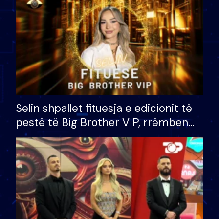
Selin shpallet fituesja e edicionit të
pestë të Big Brother VIP, rrëmben
çmimin e madh prej 100 mijë eurosh