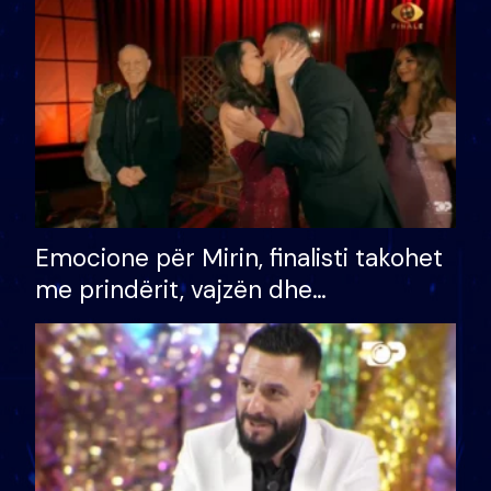
të fituar çmimin e madh
Emocione për Mirin, finalisti takohet
me prindërit, vajzën dhe
bashkëshorten: S’kemi ndonjë letër
divorci apo jo?