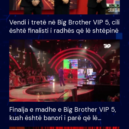
Vendi i tretë në Big Brother VIP 5, cili
është finalisti i radhës që lë shtëpinë
Finalja e madhe e Big Brother VIP 5,
kush është banori i parë që lë
shtëpinë dhe humb mundësinë për