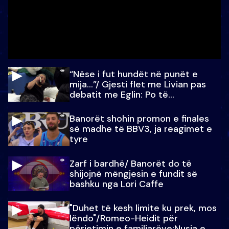
“Nëse i fut hundët në punët e
mija…”/ Gjesti flet me Livian pas
debatit me Eglin: Po të
paralajmëroj
Banorët shohin promon e finales
së madhe të BBV3, ja reagimet e
tyre
Zarf i bardhë/ Banorët do të
shijojnë mëngjesin e fundit së
bashku nga Lori Caffe
"Duhet të kesh limite ku prek, mos
lëndo"/Romeo-Heidit për
përjetimin e familjarëve:Nusja e