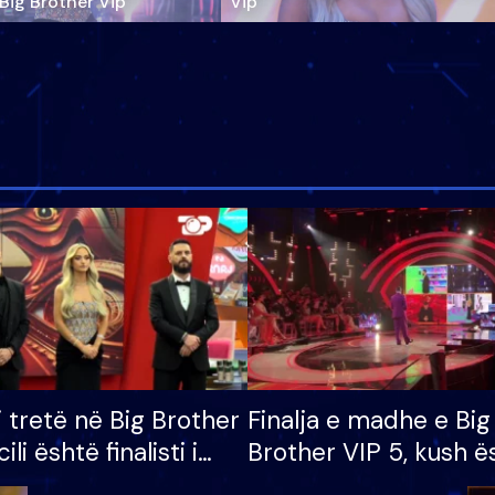
‘Big Brother Vip’
Vip"
i tretë në Big Brother
Finalja e madhe e Big
cili është finalisti i
Brother VIP 5, kush ë
 që lë shtëpinë
banori i parë që lë sh