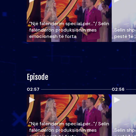
"Një falenderim special për…"/ Selin
falënderon produksionin mes
Selin shpa
emocionesh të forta
pestë të 
Episode
02:57
02:56
"Një falenderim special për…"/ Selin
falënderon produksionin mes
Selin shpa