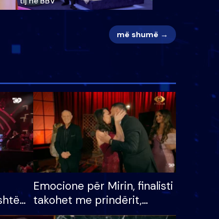
tij në BBV
më shumë →
Emocione për Mirin, finalisti
shtë
takohet me prindërit,
tëpinë
vajzën dhe bashkëshorten: