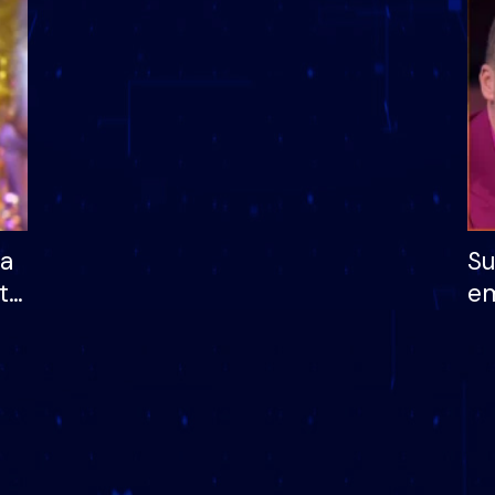
dhe humb mundësinë
të fituar çmimin e m
ha
Su
të
em
më
në
nu