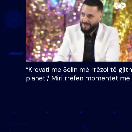
çmimin e madh prej 100
mijë eurosh
“Krevati me Selin më rrëzoi të gjit
planet”/ Miri rrëfen momentet më 
bukura në shtëpinë e BB VIP: Do 
mungojë zilja e mëngjesit kur…