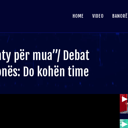
HOME
VIDEO
BANORË
aty për mua”/ Debat
onës: Do kohën time