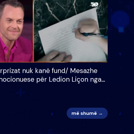
 për
S’kemi ndonjë letër divorci
adh
apo jo?
rprizat nuk kanë fund/ Mesazhe
ocionuese për Ledion Liçon nga
na dhe fëmijët e tij, moderatori
k i mban dot lotët: Nuk meritoj…
më shumë →