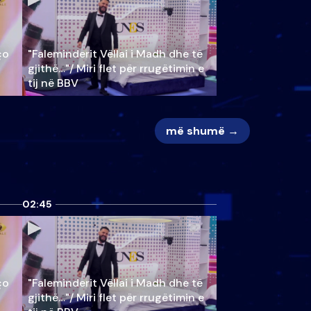
ço
"Faleminderit Vëllai i Madh dhe të
gjithë…"/ Miri flet për rrugëtimin e
tij në BBV
më shumë →
02:45
ço
"Faleminderit Vëllai i Madh dhe të
gjithë…"/ Miri flet për rrugëtimin e