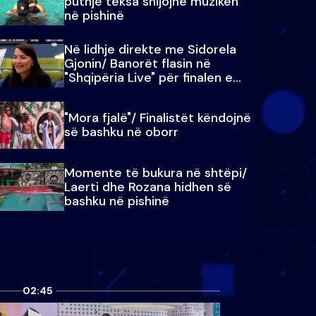
puthje teksa shijojnë muzikën
në pishinë
Në lidhje direkte me Sidorela
Gjonin/ Banorët flasin në
"Shqipëria Live" për finalen e
madhe
"Mora fjalë"/ Finalistët këndojnë
së bashku në oborr
Momente të bukura në shtëpi/
Laerti dhe Rozana hidhen së
bashku në pishinë
02:45