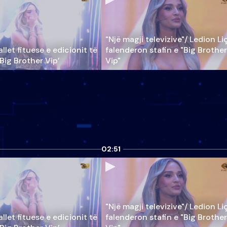
"Një magji televizive"/ Ledion Li
llet fituese e edicionit të
falenderon stafin e "Big Brother
‘Big Brother Vip’
Vip"
02:51
"Një magji televizive"/ Ledion Li
llet fituese e edicionit të
falenderon stafin e "Big Brother