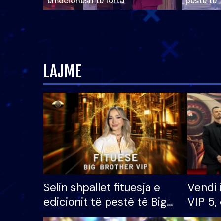
emocionesh të forta
pestë të 
LAJME
Selin shpallet fituesja e
Vendi 
edicionit të pestë të Big
VIP 5, 
Brother VIP, rrëmben
radhës