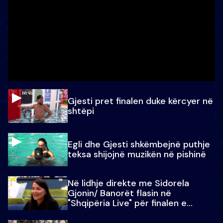
Gjesti pret finalen duke kërcyer në
shtëpi
Egli dhe Gjesti shkëmbejnë puthje
teksa shijojnë muzikën në pishinë
Në lidhje direkte me Sidorela
Gjonin/ Banorët flasin në
"Shqipëria Live" për finalen e
madhe