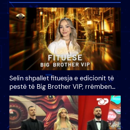
Selin shpallet fituesja e edicionit të
pestë të Big Brother VIP, rrëmben
çmimin e madh prej 100 mijë eurosh