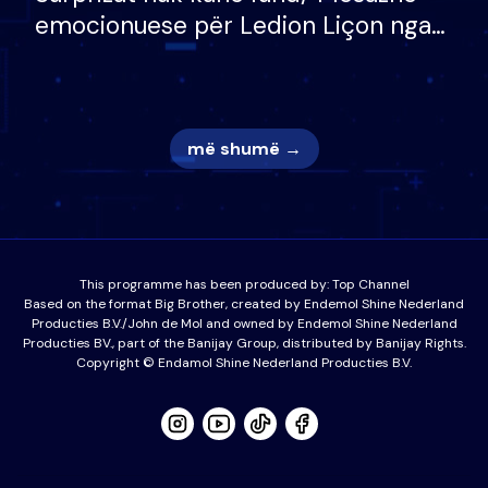
emocionuese për Ledion Liçon nga
nëna dhe fëmijët e tij, moderatori
nuk i mban dot lotët: Nuk meritoj…
më shumë →
This programme has been produced by:
Top Channel
Based on the format Big Brother, created by Endemol Shine Nederland
Producties B.V./John de Mol and owned by Endemol Shine Nederland
Producties BV., part of the Banijay Group, distributed by Banijay Rights.
Copyright © Endamol Shine Nederland Producties B.V.