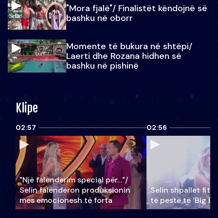
"Mora fjalë"/ Finalistët këndojnë së
bashku në oborr
Momente të bukura në shtëpi/
Laerti dhe Rozana hidhen së
bashku në pishinë
Klipe
02:57
02:56
"Një falenderim special për…"/
Selin falënderon produksionin
Selin shpallet fitu
mes emocionesh të forta
të pestë të ‘Big Br