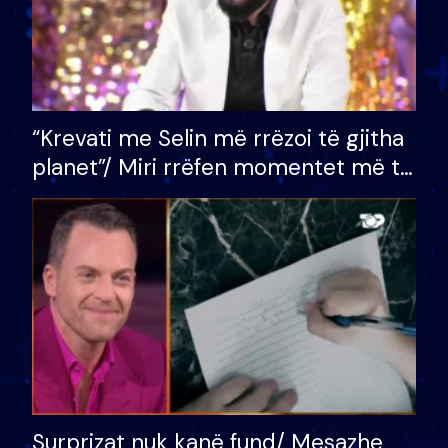
“Krevati me Selin më rrëzoi të gjitha
planet”/ Miri rrëfen momentet më të
bukura në shtëpinë e BB VIP: Do më
mungojë zilja e mëngjesit kur…
Surprizat nuk kanë fund/ Mesazhe