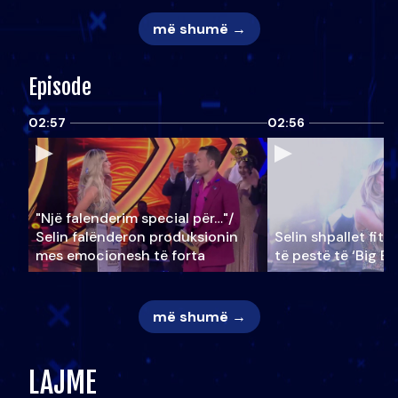
më shumë →
Episode
02:57
02:56
"Një falenderim special për…"/
Selin falënderon produksionin
Selin shpallet fitu
mes emocionesh të forta
të pestë të ‘Big Br
më shumë →
LAJME