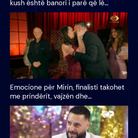
kush është banori i parë që lë
shtëpinë dhe humb mundësinë për
të fituar çmimin e madh
Emocione për Mirin, finalisti takohet
me prindërit, vajzën dhe
bashkëshorten: S’kemi ndonjë letër
divorci apo jo?