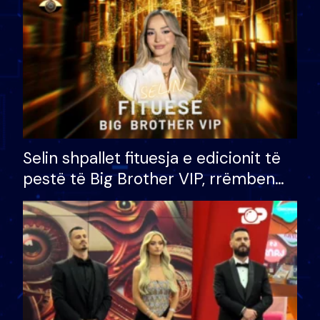
Selin shpallet fituesja e edicionit të
pestë të Big Brother VIP, rrëmben
çmimin e madh prej 100 mijë eurosh