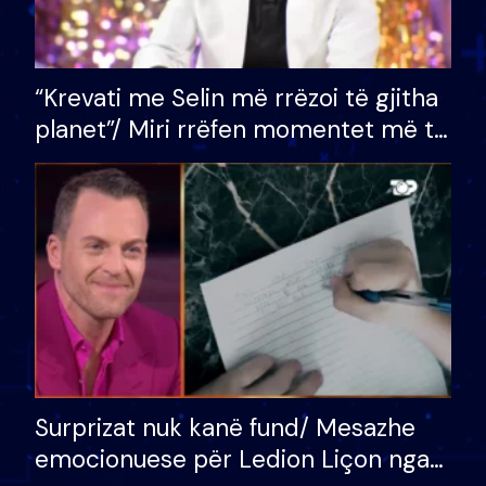
“Krevati me Selin më rrëzoi të gjitha
planet”/ Miri rrëfen momentet më të
bukura në shtëpinë e BB VIP: Do më
mungojë zilja e mëngjesit kur…
Surprizat nuk kanë fund/ Mesazhe
emocionuese për Ledion Liçon nga