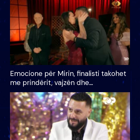
të fituar çmimin e madh
Emocione për Mirin, finalisti takohet
me prindërit, vajzën dhe
bashkëshorten: S’kemi ndonjë letër
divorci apo jo?