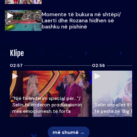
Momente të bukura në shtëpi/
Laerti dhe Rozana hidhen së
bashku në pishinë
Klipe
02:57
02:56
"Një falenderim special për…"/
Selin falënderon produksionin
Selin shpallet fitu
mes emocionesh të forta
të pestë të ‘Big Br
më shumë →