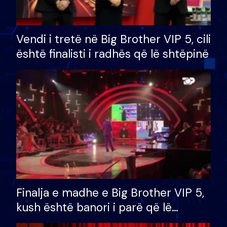
Vendi i tretë në Big Brother VIP 5, cili
është finalisti i radhës që lë shtëpinë
Finalja e madhe e Big Brother VIP 5,
kush është banori i parë që lë
shtëpinë dhe humb mundësinë për