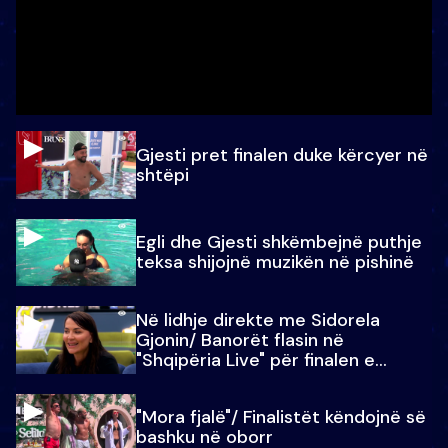
Gjesti pret finalen duke kërcyer në
shtëpi
Egli dhe Gjesti shkëmbejnë puthje
teksa shijojnë muzikën në pishinë
Në lidhje direkte me Sidorela
Gjonin/ Banorët flasin në
"Shqipëria Live" për finalen e
madhe
"Mora fjalë"/ Finalistët këndojnë së
bashku në oborr