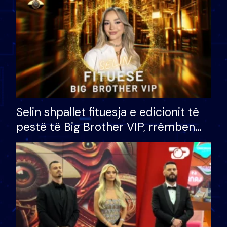
Selin shpallet fituesja e edicionit të
pestë të Big Brother VIP, rrëmben
çmimin e madh prej 100 mijë eurosh