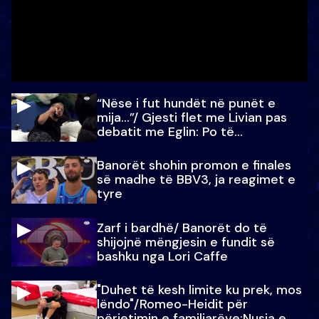
“Nëse i fut hundët në punët e
mija…”/ Gjesti flet me Livian pas
debatit me Eglin: Po të
paralajmëroj
Banorët shohin promon e finales
së madhe të BBV3, ja reagimet e
tyre
Zarf i bardhë/ Banorët do të
shijojnë mëngjesin e fundit së
bashku nga Lori Caffe
"Duhet të kesh limite ku prek, mos
lëndo"/Romeo-Heidit për
përjetimin e familjarëve:Nusja e