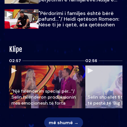
Julit…
"Përdorimi i familjes është bërë
pafund…"/ Heidi qetëson Romeon:
Nëse ti je i qetë, ata qetësohen
Klipe
02:57
02:56
"Një falenderim special për…"/
Selin falënderon produksionin
Selin shpallet fitu
mes emocionesh të forta
të pestë të ‘Big Br
më shumë →