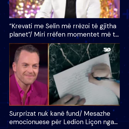
“Krevati me Selin më rrëzoi të gjitha
planet”/ Miri rrëfen momentet më të
bukura në shtëpinë e BB VIP: Do më
mungojë zilja e mëngjesit kur…
Surprizat nuk kanë fund/ Mesazhe
emocionuese për Ledion Liçon nga