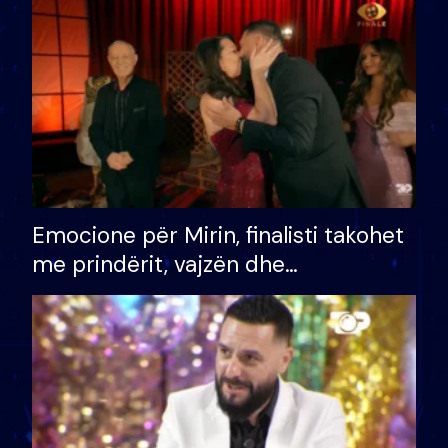
të fituar çmimin e madh
Emocione për Mirin, finalisti takohet
me prindërit, vajzën dhe
bashkëshorten: S’kemi ndonjë letër
divorci apo jo?