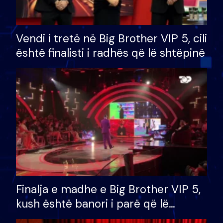
Vendi i tretë në Big Brother VIP 5, cili
është finalisti i radhës që lë shtëpinë
Finalja e madhe e Big Brother VIP 5,
kush është banori i parë që lë
shtëpinë dhe humb mundësinë për