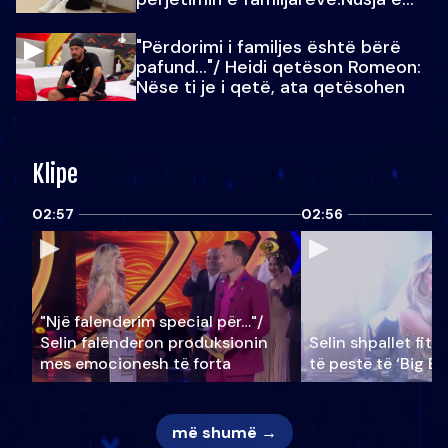
Julit…
"Përdorimi i familjes është bërë
pafund…"/ Heidi qetëson Romeon:
Nëse ti je i qetë, ata qetësohen
Klipe
02:57
02:56
"Një falenderim special për…"/
Selin falënderon produksionin
Selin shpallet fitu
mes emocionesh të forta
të pestë të ‘Big Br
më shumë →