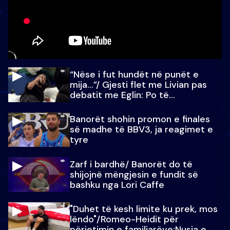
“Nëse i fut hundët në punët e
mija…”/ Gjesti flet me Livian pas
debatit me Eglin: Po të
paralajmëroj
Banorët shohin promon e finales
së madhe të BBV3, ja reagimet e
tyre
Zarf i bardhë/ Banorët do të
shijojnë mëngjesin e fundit së
bashku nga Lori Caffe
"Duhet të kesh limite ku prek, mos
lëndo"/Romeo-Heidit për
përjetimin e familjarëve:Nusja e