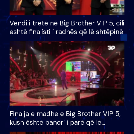
Vendi i tretë në Big Brother VIP 5, cili
është finalisti i radhës që lë shtëpinë
Finalja e madhe e Big Brother VIP 5,
kush është banori i parë që lë
shtëpinë dhe humb mundësinë për