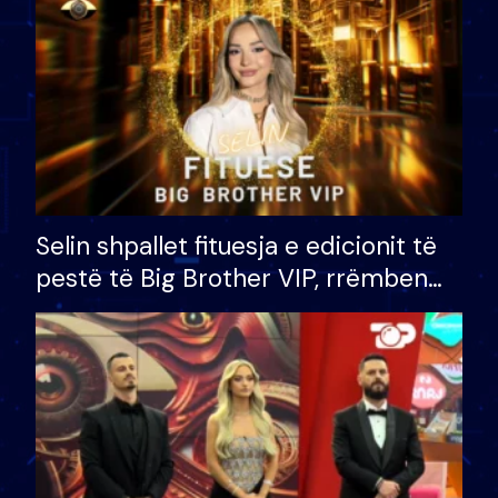
Selin shpallet fituesja e edicionit të
pestë të Big Brother VIP, rrëmben
çmimin e madh prej 100 mijë eurosh