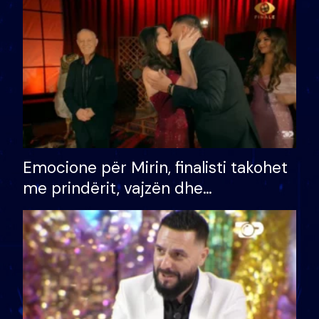
të fituar çmimin e madh
Emocione për Mirin, finalisti takohet
me prindërit, vajzën dhe
bashkëshorten: S’kemi ndonjë letër
divorci apo jo?