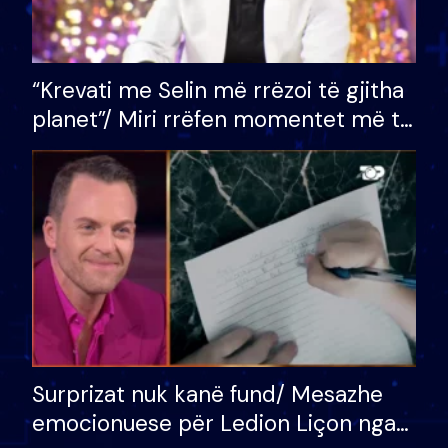
“Krevati me Selin më rrëzoi të gjitha
planet”/ Miri rrëfen momentet më të
bukura në shtëpinë e BB VIP: Do më
mungojë zilja e mëngjesit kur…
Surprizat nuk kanë fund/ Mesazhe
emocionuese për Ledion Liçon nga