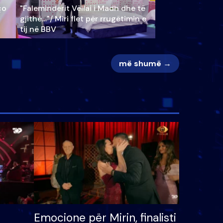
ço
"Faleminderit Vëllai i Madh dhe të
gjithë…"/ Miri flet për rrugëtimin e
tij në BBV
më shumë →
Emocione për Mirin, finalisti