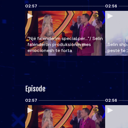
02:57
02:56
"Një falenderim special për…"/ Selin
falënderon produksionin mes
Selin shpa
emocionesh të forta
pestë të 
Episode
02:57
02:56