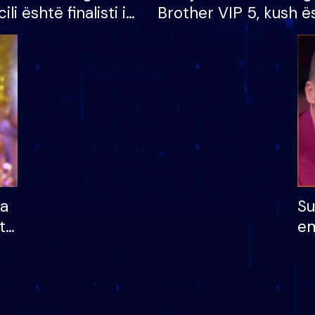
cili është finalisti i
Brother VIP 5, kush ë
 që lë shtëpinë
banori i parë që lë sh
dhe humb mundësinë
të fituar çmimin e m
ha
Su
të
em
më
në
nu