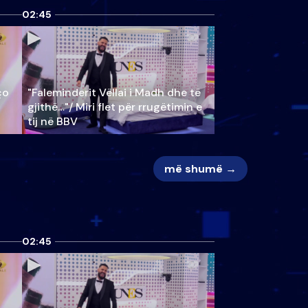
02:45
ço
"Faleminderit Vëllai i Madh dhe të
gjithë…"/ Miri flet për rrugëtimin e
tij në BBV
më shumë →
02:45