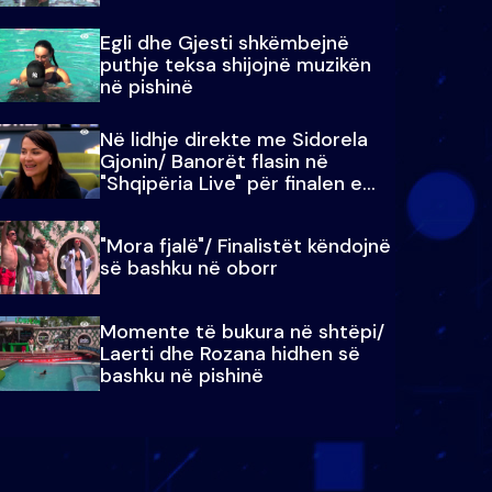
Egli dhe Gjesti shkëmbejnë
puthje teksa shijojnë muzikën
në pishinë
Në lidhje direkte me Sidorela
Gjonin/ Banorët flasin në
"Shqipëria Live" për finalen e
madhe
"Mora fjalë"/ Finalistët këndojnë
së bashku në oborr
Momente të bukura në shtëpi/
Laerti dhe Rozana hidhen së
bashku në pishinë