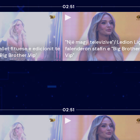
02:51
"Një magji televizive"/ Ledion Li
llet fituese e edicionit të
falenderon stafin e "Big Brother
‘Big Brother Vip’
Vip"
02:51