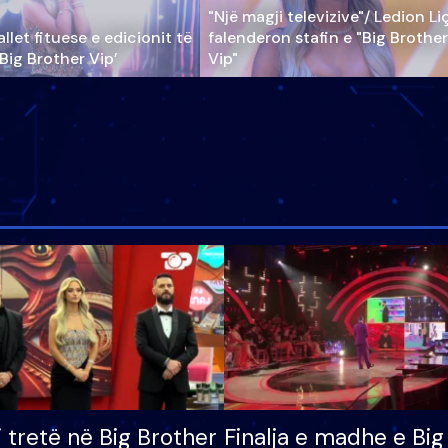
"Një magji televizive"/ Ledion Li
llet fituese e edicionit të
falenderon stafin e "Big Brother
‘Big Brother Vip’
Vip"
i tretë në Big Brother
Finalja e madhe e Big