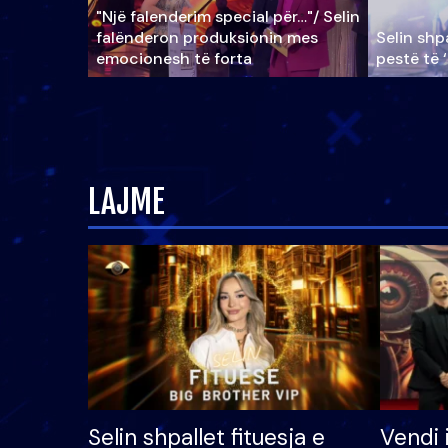
"Një falenderim special për…"/ Selin
falënderon produksionin mes
Selin shpa
emocionesh të forta
pestë të 
LAJME
Selin shpallet fituesja e
Vendi 