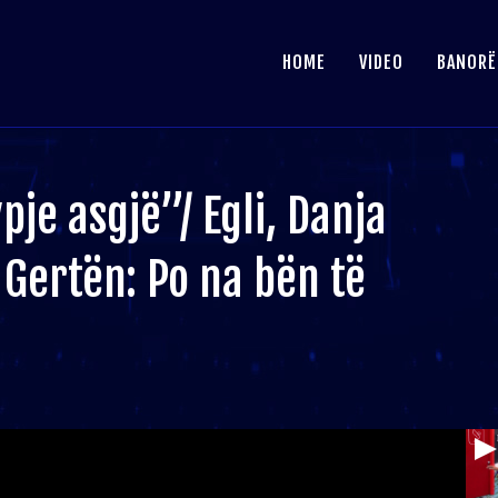
HOME
VIDEO
BANORË
je asgjë”/ Egli, Danja
 Gertën: Po na bën të