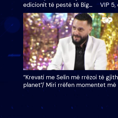
edicionit të pestë të Big
VIP 5, 
Brother VIP, rrëmben
radhës
çmimin e madh prej 100
mijë eurosh
“Krevati me Selin më rrëzoi të gjit
planet”/ Miri rrëfen momentet më 
bukura në shtëpinë e BB VIP: Do 
mungojë zilja e mëngjesit kur…