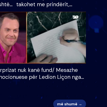
shtë
takohet me prindërit,
tëpinë
vajzën dhe bashkëshorten:
 për
S’kemi ndonjë letër divorci
adh
apo jo?
rprizat nuk kanë fund/ Mesazhe
ocionuese për Ledion Liçon nga
na dhe fëmijët e tij, moderatori
k i mban dot lotët: Nuk meritoj…
më shumë →