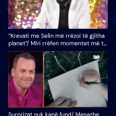
“Krevati me Selin më rrëzoi të gjitha
planet”/ Miri rrëfen momentet më të
bukura në shtëpinë e BB VIP: Do më
mungojë zilja e mëngjesit kur…
Surprizat nuk kanë fund/ Mesazhe