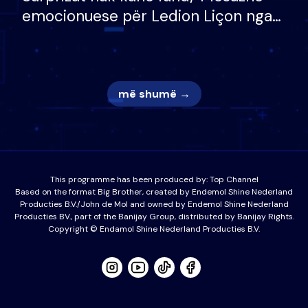
emocionuese për Ledion Liçon nga
nëna dhe fëmijët e tij, moderatori
nuk i mban dot lotët: Nuk meritoj…
më shumë →
This programme has been produced by:
Top Channel
Based on the format Big Brother, created by Endemol Shine Nederland
Producties B.V./John de Mol and owned by Endemol Shine Nederland
Producties BV., part of the Banijay Group, distributed by Banijay Rights.
Copyright © Endamol Shine Nederland Producties B.V.