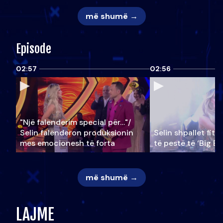
më shumë →
Episode
02:57
02:56
"Një falenderim special për…"/
Selin falënderon produksionin
Selin shpallet fitu
mes emocionesh të forta
të pestë të ‘Big Br
më shumë →
LAJME