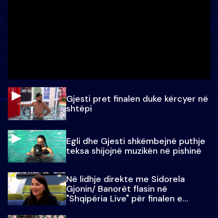
Gjesti pret finalen duke kërcyer në
shtëpi
Egli dhe Gjesti shkëmbejnë puthje
teksa shijojnë muzikën në pishinë
Në lidhje direkte me Sidorela
Gjonin/ Banorët flasin në
"Shqipëria Live" për finalen e
madhe