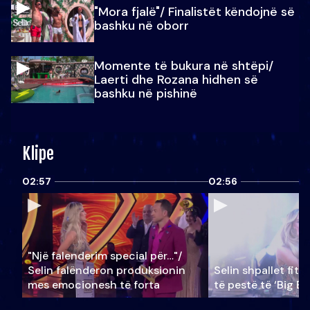
"Mora fjalë"/ Finalistët këndojnë së
bashku në oborr
Momente të bukura në shtëpi/
Laerti dhe Rozana hidhen së
bashku në pishinë
Klipe
02:57
02:56
"Një falenderim special për…"/
Selin falënderon produksionin
Selin shpallet fitu
mes emocionesh të forta
të pestë të ‘Big Br