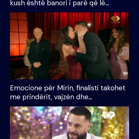
kush është banori i parë që lë
shtëpinë dhe humb mundësinë për
të fituar çmimin e madh
Emocione për Mirin, finalisti takohet
me prindërit, vajzën dhe
bashkëshorten: S’kemi ndonjë letër
divorci apo jo?