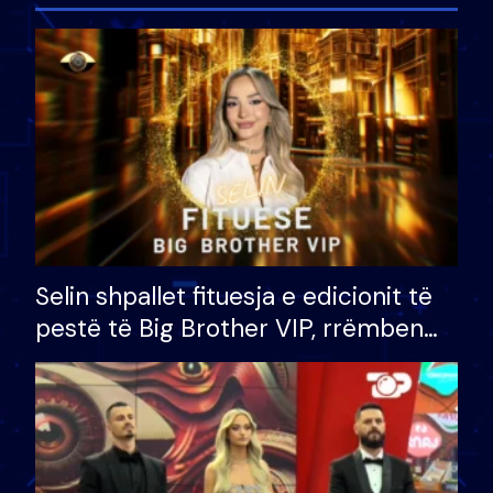
Selin shpallet fituesja e edicionit të
pestë të Big Brother VIP, rrëmben
çmimin e madh prej 100 mijë eurosh