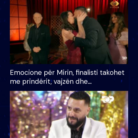
të fituar çmimin e madh
Emocione për Mirin, finalisti takohet
me prindërit, vajzën dhe
bashkëshorten: S’kemi ndonjë letër
divorci apo jo?