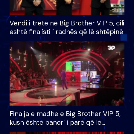
Vendi i tretë në Big Brother VIP 5, cili
është finalisti i radhës që lë shtëpinë
Finalja e madhe e Big Brother VIP 5,
kush është banori i parë që lë
shtëpinë dhe humb mundësinë për