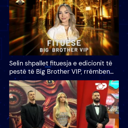
Selin shpallet fituesja e edicionit të
pestë të Big Brother VIP, rrëmben
çmimin e madh prej 100 mijë eurosh