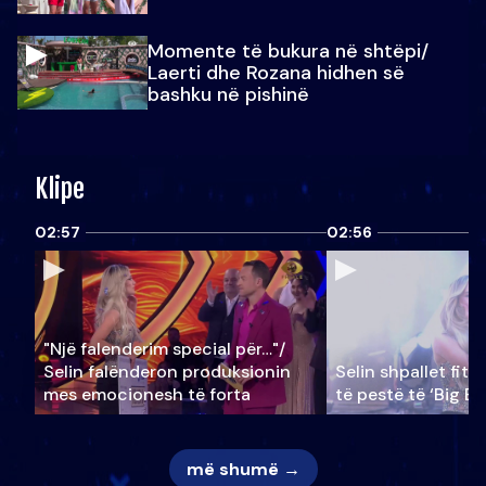
Momente të bukura në shtëpi/
Laerti dhe Rozana hidhen së
bashku në pishinë
Klipe
02:57
02:56
"Një falenderim special për…"/
Selin falënderon produksionin
Selin shpallet fitu
mes emocionesh të forta
të pestë të ‘Big Br
më shumë →