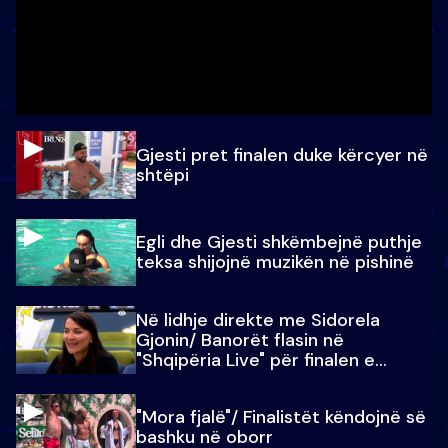
Gjesti pret finalen duke kërcyer në
shtëpi
Egli dhe Gjesti shkëmbejnë puthje
teksa shijojnë muzikën në pishinë
Në lidhje direkte me Sidorela
Gjonin/ Banorët flasin në
"Shqipëria Live" për finalen e
madhe
"Mora fjalë"/ Finalistët këndojnë së
bashku në oborr