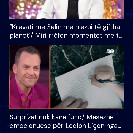
“Krevati me Selin më rrëzoi të gjitha
planet”/ Miri rrëfen momentet më të
bukura në shtëpinë e BB VIP: Do më
mungojë zilja e mëngjesit kur…
Surprizat nuk kanë fund/ Mesazhe
emocionuese për Ledion Liçon nga